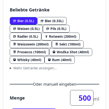
Beliebte Getränke
🍺
Bier (0.5L)
🍺
Bier (0.33L)
🍺
Weizen (0.5L)
🍺
Pils (0.5L)
🍺
Radler (0.5L)
🍷
Rotwein (200ml)
🥂
Weisswein (200ml)
🥂
Sekt (100ml)
🥂
Prosecco (100ml)
🥃
Wodka Shot (40ml)
🥃
Whisky (40ml)
🥃
Rum (40ml)
Mehr Getränke anzeigen...
Oder manuell eingeben
Menge
ml