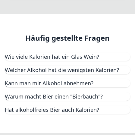
Häufig gestellte Fragen
Wie viele Kalorien hat ein Glas Wein?
Ein Glas Rotwein (200ml, 13% Vol.) enthält etwa
Welcher Alkohol hat die wenigsten Kalorien?
144 kcal
aus dem Alkohol. Weisswein (200ml,
11.5% Vol.) hat ca.
127 kcal
. Süsse Weine können
Kann man mit Alkohol abnehmen?
durch den Restzucker noch mehr Kalorien haben.
Warum macht Bier einen "Bierbauch"?
Hat alkoholfreies Bier auch Kalorien?