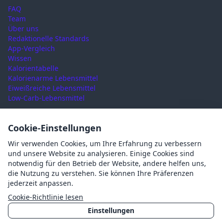
FAQ
Team
Über uns
Redaktionelle Standards
App-Vergleich
Wissen
Kalorientabelle
Kalorienarme Lebensmittel
Eiweißreiche Lebensmittel
Low-Carb-Lebensmittel
RECHTLICHES
Cookie-Einstellungen
Nutzungsbedingungen
Wir verwenden Cookies, um Ihre Erfahrung zu verbessern
Datenschutz
und unsere Website zu analysieren. Einige Cookies sind
Impressum
notwendig für den Betrieb der Website, andere helfen uns,
AGB
die Nutzung zu verstehen. Sie können Ihre Präferenzen
Cookies
jederzeit anpassen.
Cookie-Einstellungen
Cookie-Richtlinie lesen
Einstellungen