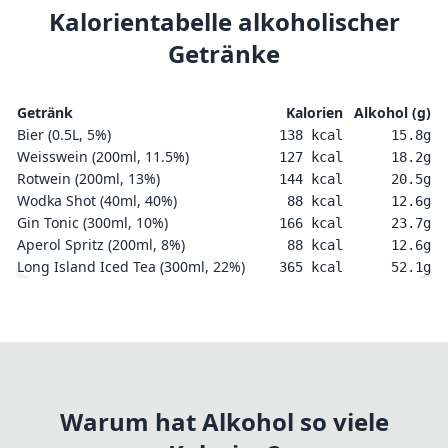
Kalorientabelle alkoholischer
Getränke
Getränk
Kalorien
Alkohol (g)
Bier (0.5L, 5%)
138
kcal
15.8
g
Weisswein (200ml, 11.5%)
127
kcal
18.2
g
Rotwein (200ml, 13%)
144
kcal
20.5
g
Wodka Shot (40ml, 40%)
88
kcal
12.6
g
Gin Tonic (300ml, 10%)
166
kcal
23.7
g
Aperol Spritz (200ml, 8%)
88
kcal
12.6
g
Long Island Iced Tea (300ml, 22%)
365
kcal
52.1
g
Warum hat Alkohol so viele