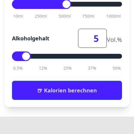
10ml
250ml
500ml
750ml
1000ml
Alkoholgehalt
Vol.%
0.5%
12%
25%
37%
50%
🍺 Kalorien berechnen