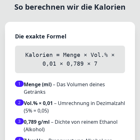
So berechnen wir die Kalorien
Die exakte Formel
Kalorien = Menge × Vol.% ×
0,01 × 0,789 × 7
1
Menge (ml)
– Das Volumen deines
Getränks
2
Vol.% × 0,01
– Umrechnung in Dezimalzahl
(5% = 0,05)
3
0,789 g/ml
– Dichte von reinem Ethanol
(Alkohol)
4