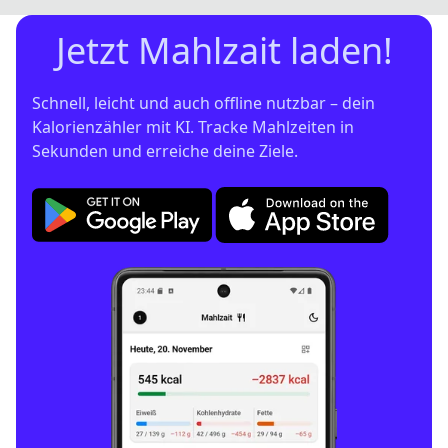
Jetzt Mahlzait laden!
Schnell, leicht und auch offline nutzbar – dein 
Kalorienzähler mit KI. Tracke Mahlzeiten in 
Sekunden und erreiche deine Ziele.