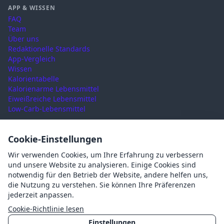
APP & WISSEN
FAQ
Team
Über uns
Redaktionelle Standards
App-Vergleich
Wissen
Kalorientabelle
Kalorienarme Lebensmittel
Eiweißreiche Lebensmittel
Low-Carb-Lebensmittel
RECHTLICHES
Cookie-Einstellungen
Nutzungsbedingungen
Wir verwenden Cookies, um Ihre Erfahrung zu verbessern
Datenschutz
und unsere Website zu analysieren. Einige Cookies sind
Impressum
notwendig für den Betrieb der Website, andere helfen uns,
AGB
die Nutzung zu verstehen. Sie können Ihre Präferenzen
Cookies
jederzeit anpassen.
Cookie-Einstellungen
Cookie-Richtlinie lesen
Einstellungen