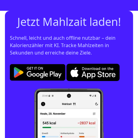
Jetzt Mahlzait laden!
Schnell, leicht und auch offline nutzbar – dein 
Kalorienzähler mit KI. Tracke Mahlzeiten in 
Sekunden und erreiche deine Ziele.