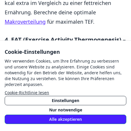
kcal extra im Vergleich zu einer fettreichen
Ernährung. Berechne deine optimale
Makroverteilung
für maximalen TEF.
4. EAT (Exercise Activity Thermogenesis) –
5–10 %
Cookie-Einstellungen
Überraschung: Geplantes Training macht bei
Wir verwenden Cookies, um Ihre Erfahrung zu verbessern
und unsere Website zu analysieren. Einige Cookies sind
den meisten Menschen nur 5–10 % des
notwendig für den Betrieb der Website, andere helfen uns,
die Nutzung zu verstehen. Sie können Ihre Präferenzen
Gesamtverbrauchs aus. Eine Stunde moderates
jederzeit anpassen.
Joggen verbrennt ca. 400–600 kcal – das ist
Cookie-Richtlinie lesen
weniger als das, was viele Menschen durch NEAT
Einstellungen
verbrennen. Trotzdem ist Training essentiell: Es
Nur notwendige
baut Muskeln auf (höherer BMR), verbessert die
Alle akzeptieren
Insulinsensitivität, senkt Stresshormone und