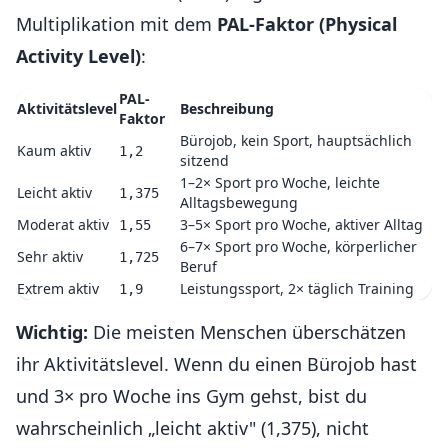
Multiplikation mit dem
PAL-Faktor (Physical
Activity Level)
:
PAL-
Aktivitätslevel
Beschreibung
Faktor
Bürojob, kein Sport, hauptsächlich
Kaum aktiv
1,2
sitzend
1–2× Sport pro Woche, leichte
Leicht aktiv
1,375
Alltagsbewegung
Moderat aktiv
3–5× Sport pro Woche, aktiver Alltag
1,55
6–7× Sport pro Woche, körperlicher
Sehr aktiv
1,725
Beruf
Extrem aktiv
Leistungssport, 2× täglich Training
1,9
Wichtig:
Die meisten Menschen überschätzen
ihr Aktivitätslevel. Wenn du einen Bürojob hast
und 3× pro Woche ins Gym gehst, bist du
wahrscheinlich „leicht aktiv" (1,375), nicht