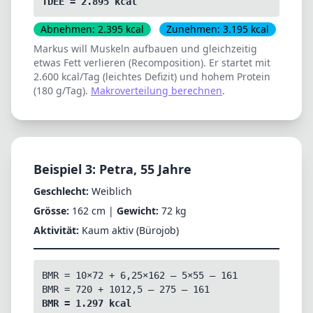
TDEE = 2.895 kcal
Abnehmen: 2.395 kcal
Zunehmen: 3.195 kcal
Markus will Muskeln aufbauen und gleichzeitig
etwas Fett verlieren (Recomposition). Er startet mit
2.600 kcal/Tag (leichtes Defizit) und hohem Protein
(180 g/Tag).
Makroverteilung berechnen
.
Beispiel 3: Petra, 55 Jahre
Geschlecht:
Weiblich
Grösse:
162 cm |
Gewicht:
72 kg
Aktivität:
Kaum aktiv (Bürojob)
BMR = 10×72 + 6,25×162 – 5×55 – 161
BMR = 720 + 1012,5 – 275 – 161
BMR = 1.297 kcal