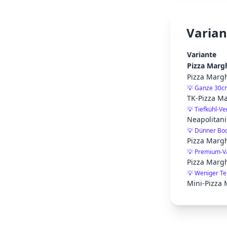
Varian
Variante
Pizza Margh
Pizza Margh
💡
Ganze 30cm
TK-Pizza Ma
💡
Tiefkühl-Ve
Neapolitan
💡
Dünner Bod
Pizza Margh
💡
Premium-Va
Pizza Marg
💡
Weniger Te
Mini-Pizza 