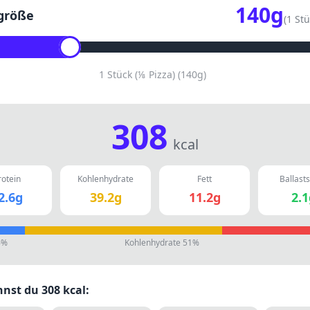
140
g
größe
(
1 Stü
1 Stück (⅛ Pizza)
(
140
g)
308
kcal
rotein
Kohlenhydrate
Fett
Ballasts
2.6
g
39.2
g
11.2
g
2.1
6
%
Kohlenhydrate
51
%
nnst du
308
kcal: