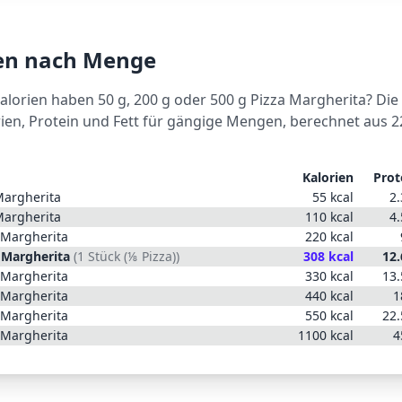
ien nach Menge
Kalorien haben 50 g, 200 g oder 500 g
Pizza Margherita
? Die
rien, Protein und Fett für gängige Mengen, berechnet aus
2
Kalorien
Prot
Margherita
55
kcal
2.
Margherita
110
kcal
4.
 Margherita
220
kcal
 Margherita
(
1 Stück (⅛ Pizza)
)
308
kcal
12.
 Margherita
330
kcal
13.
 Margherita
440
kcal
1
 Margherita
550
kcal
22.
 Margherita
1100
kcal
4