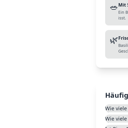
🥗
Mit
Ein B
isst.
🌿
Fris
Basi
Gesc
Häufig
Wie viele
Wie viele