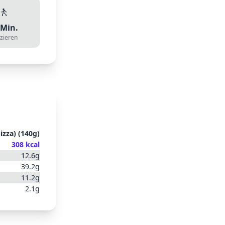
🚶
Min.
zieren
izza)
(
140
g)
308
kcal
12.6
g
39.2
g
11.2
g
2.1
g