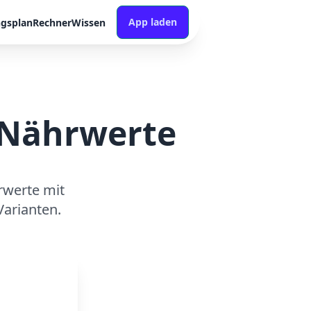
App laden
ngsplan
Rechner
Wissen
& Nährwerte
rwerte mit
arianten.