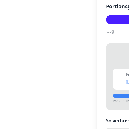
Portions
35
g
P
1
Protein
1
So verbre