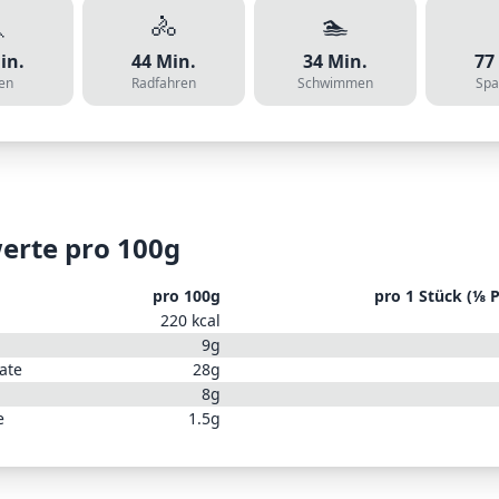

🚴
🏊
in.
44
Min.
34
Min.
77
en
Radfahren
Schwimmen
Spa
erte pro 100g
pro 100g
pro
1 Stück (⅛ P
220
kcal
9
g
ate
28
g
8
g
e
1.5
g