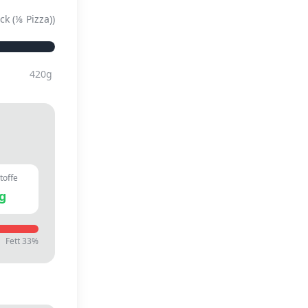
ck (⅛ Pizza)
)
420
g
toffe
g
Fett
33
%