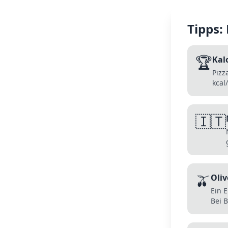
Tipps:
🏆
Kal
Pizz
kcal
🇮🇹
🫒
Oli
Ein E
Bei 