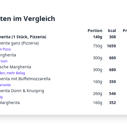
ten im Vergleich
Portion
kcal
Pr
erita (1 Stück, Pizzeria)
140
g
308
erita ganz (Pizzeria)
750
g
1650
 Pizza
rgherita
300
g
660
rsion
ische Margherita
300
g
680
en, mehr Belag
erita mit Büffelmozzarella
160
g
350
riante
herita Dünn & Knusprig
260
g
546
ig
Margherita
160
g
352