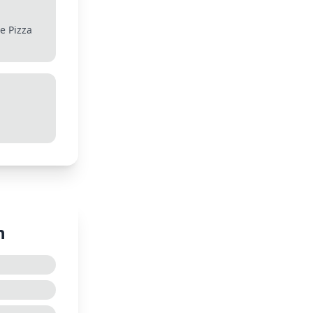
e Pizza
n