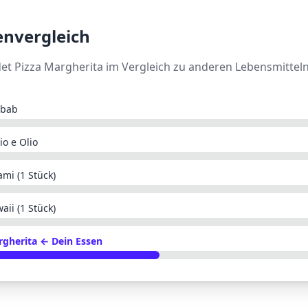
envergleich
det
Pizza Margherita
im Vergleich zu anderen Lebensmitteln
ebab
io e Olio
ami (1 Stück)
aii (1 Stück)
rgherita
← Dein Essen