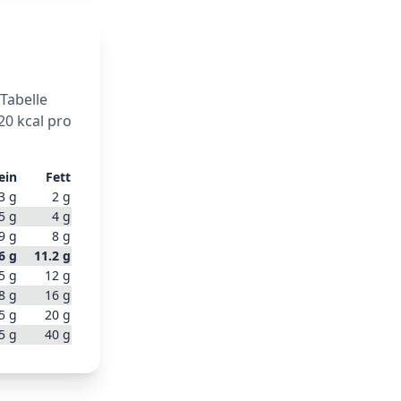
 Tabelle
20
kcal pro
ein
Fett
3
g
2
g
5
g
4
g
9
g
8
g
6
g
11.2
g
5
g
12
g
8
g
16
g
5
g
20
g
5
g
40
g