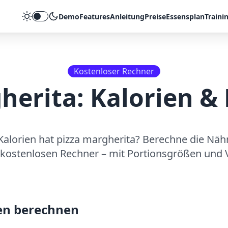
Demo
Features
Anleitung
Preise
Essensplan
Traini
Theme umschalten
Kostenloser Rechner
herita
: Kalorien 
Kalorien hat
pizza margherita
? Berechne die Näh
kostenlosen Rechner – mit Portionsgrößen und V
en berechnen