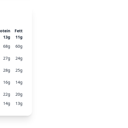
otein
Fett
13
g
11
g
68
g
60
g
27
g
24
g
28
g
25
g
16
g
14
g
22
g
20
g
14
g
13
g