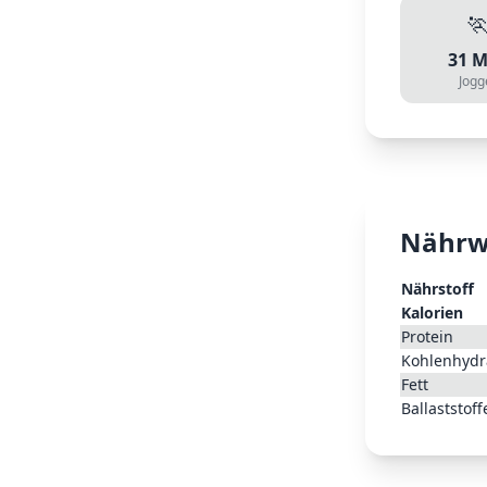

31
M
Jogg
Nährw
Nährstoff
Kalorien
Protein
Kohlenhydr
Fett
Ballaststoff