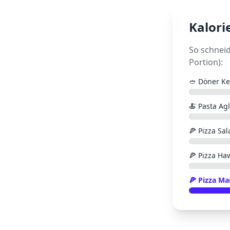
Kalori
So schnei
Portion):
🥙
Döner K
🍝
Pasta Agl
🍕
Pizza Sal
🍕
Pizza Haw
🍕
Pizza Ma