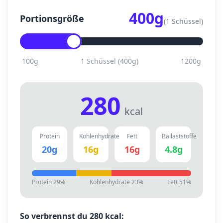
400
g
Portionsgröße
(
1 Schüssel
)
100
g
1 Schüssel
(
400
g)
1200
g
280
kcal
Protein
Kohlenhydrate
Fett
Ballaststoffe
20
g
16
g
16
g
4.8
g
Protein
29
%
Kohlenhydrate
23
%
Fett
51
%
So verbrennst du
280
kcal: