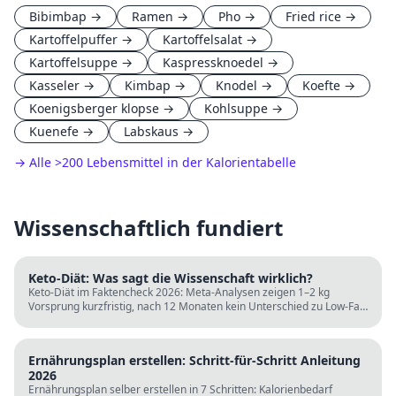
Bibimbap
→
Ramen
→
Pho
→
Fried rice
→
Kartoffelpuffer
→
Kartoffelsalat
→
Kartoffelsuppe
→
Kaspressknoedel
→
Kasseler
→
Kimbap
→
Knodel
→
Koefte
→
Koenigsberger klopse
→
Kohlsuppe
→
Kuenefe
→
Labskaus
→
→ Alle
>
200 Lebensmittel in der Kalorientabelle
Wissenschaftlich fundiert
Keto-Diät: Was sagt die Wissenschaft wirklich?
Keto-Diät im Faktencheck 2026: Meta-Analysen zeigen 1–2 kg
Vorsprung kurzfristig, nach 12 Monaten kein Unterschied zu Low-Fat.
LDL steigt bei klassischer Keto. Für wen sie passt und für wen nicht.
Ernährungsplan erstellen: Schritt-für-Schritt Anleitung
2026
Ernährungsplan selber erstellen in 7 Schritten: Kalorienbedarf