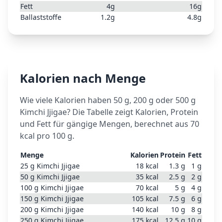
Fett
4
g
16
g
Ballaststoffe
1.2
g
4.8
g
Kalorien nach Menge
Wie viele Kalorien haben 50 g, 200 g oder 500 g
Kimchi Jjigae
? Die Tabelle zeigt Kalorien, Protein
und Fett für gängige Mengen, berechnet aus
70
kcal pro 100 g.
Menge
Kalorien
Protein
Fett
25
g
Kimchi Jjigae
18
kcal
1.3
g
1
g
50
g
Kimchi Jjigae
35
kcal
2.5
g
2
g
100
g
Kimchi Jjigae
70
kcal
5
g
4
g
150
g
Kimchi Jjigae
105
kcal
7.5
g
6
g
200
g
Kimchi Jjigae
140
kcal
10
g
8
g
250
g
Kimchi Jjigae
175
kcal
12.5
g
10
g