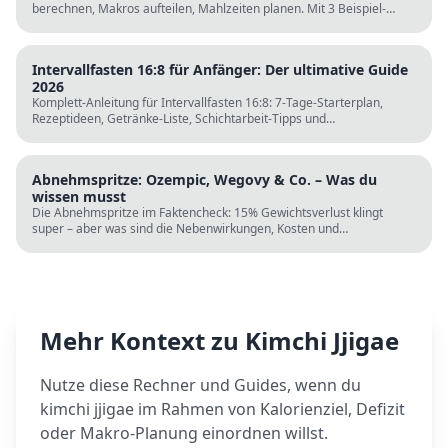
berechnen, Makros aufteilen, Mahlzeiten planen. Mit 3 Beispiel-
Tagesplänen, Einkaufslisten und kostenlosen Rechnern.
Intervallfasten 16:8 für Anfänger: Der ultimative Guide
2026
Komplett-Anleitung für Intervallfasten 16:8: 7-Tage-Starterplan,
Rezeptideen, Getränke-Liste, Schichtarbeit-Tipps und
wissenschaftliche Fakten. Perfekt zur Fastenzeit ab 5. März.
Abnehmspritze: Ozempic, Wegovy & Co. – Was du
wissen musst
Die Abnehmspritze im Faktencheck: 15% Gewichtsverlust klingt
super – aber was sind die Nebenwirkungen, Kosten und
Langzeitrisiken? Wissenschaft vs. TikTok-Hype.
Mehr Kontext zu
Kimchi Jjigae
Nutze diese Rechner und Guides, wenn du
kimchi jjigae
im Rahmen von Kalorienziel, Defizit
oder Makro-Planung einordnen willst.