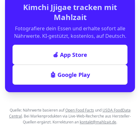
Kimchi Jjigae
tracken mit
Mahlzait
Fotografiere dein Essen und erhalte sofort alle
Nährwerte. KI-gestützt, kostenlos, auf Deutsch.
🍎 App Store
🤖 Google Play
Quelle: Nährwerte basieren auf
Open Food Facts
und
USDA FoodData
Central
. Bei Markenprodukten via Live-Web-Recherche aus Hersteller-
Quellen ergänzt. Korrekturen an
kontakt@mahlzait.de
.