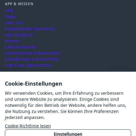
APP & WISSEN
FAQ
Team
Über uns
Redaktionelle Standards
App-Vergleich
Wissen
Kalorientabelle
Kalorienarme Lebensmittel
Eiweißreiche Lebensmittel
Low-Carb-Lebensmittel
RECHTLICHES
Cookie-Einstellungen
Nutzungsbedingungen
Wir verwenden Cookies, um Ihre Erfahrung zu verbessern
Datenschutz
und unsere Website zu analysieren. Einige Cookies sind
Impressum
notwendig für den Betrieb der Website, andere helfen uns,
AGB
die Nutzung zu verstehen. Sie können Ihre Präferenzen
Cookies
jederzeit anpassen.
Cookie-Einstellungen
Cookie-Richtlinie lesen
Einstellungen