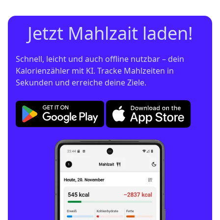
Jetzt Mahlzait laden!
Schnell, leicht und auch offline nutzbar – dein 
Kalorienzähler mit KI. Tracke Mahlzeiten in 
Sekunden und erreiche deine Ziele.