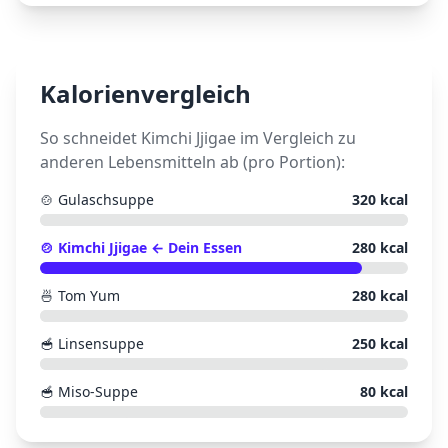
Kalorienvergleich
So schneidet
Kimchi Jjigae
im Vergleich zu
anderen Lebensmitteln ab (pro Portion):
🍲
Gulaschsuppe
320
kcal
🍲
Kimchi Jjigae
← Dein Essen
280
kcal
🍜
Tom Yum
280
kcal
🥣
Linsensuppe
250
kcal
🥣
Miso-Suppe
80
kcal