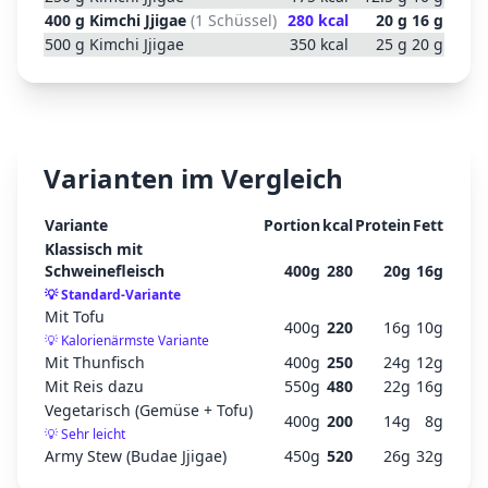
400
g
Kimchi Jjigae
(
1 Schüssel
)
280
kcal
20
g
16
g
500
g
Kimchi Jjigae
350
kcal
25
g
20
g
Varianten im Vergleich
Variante
Portion
kcal
Protein
Fett
Klassisch mit
Schweinefleisch
400
g
280
20
g
16
g
💡
Standard-Variante
Mit Tofu
400
g
220
16
g
10
g
💡
Kalorienärmste Variante
Mit Thunfisch
400
g
250
24
g
12
g
Mit Reis dazu
550
g
480
22
g
16
g
Vegetarisch (Gemüse + Tofu)
400
g
200
14
g
8
g
💡
Sehr leicht
Army Stew (Budae Jjigae)
450
g
520
26
g
32
g