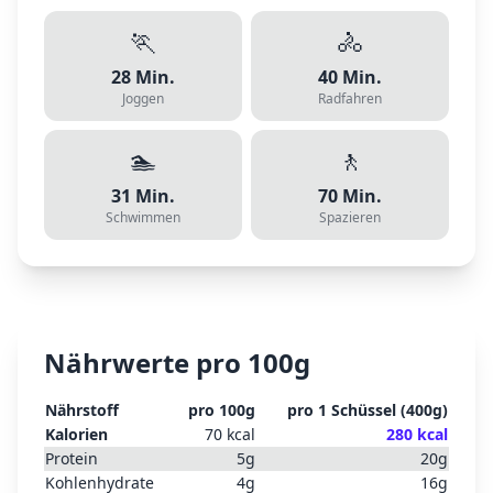
🏃
🚴
28
Min.
40
Min.
Joggen
Radfahren
🏊
🚶
31
Min.
70
Min.
Schwimmen
Spazieren
Nährwerte pro 100g
Nährstoff
pro 100g
pro
1 Schüssel
(
400
g)
Kalorien
70
kcal
280
kcal
Protein
5
g
20
g
Kohlenhydrate
4
g
16
g