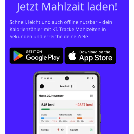
Jetzt Mahlzait laden!
Schnell, leicht und auch offline nutzbar – dein 
Kalorienzähler mit KI. Tracke Mahlzeiten in 
Sekunden und erreiche deine Ziele.