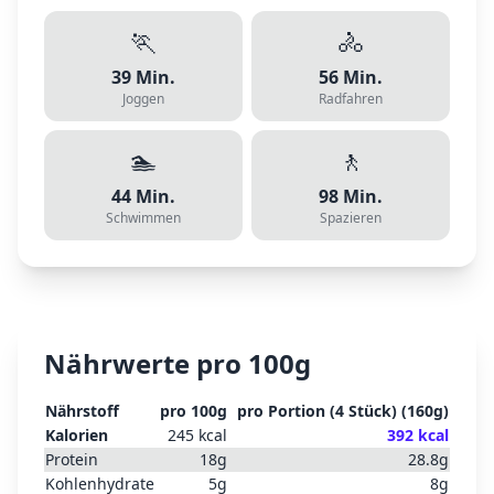
🏃
🚴
39
Min.
56
Min.
Joggen
Radfahren
🏊
🚶
44
Min.
98
Min.
Schwimmen
Spazieren
Nährwerte pro 100g
Nährstoff
pro 100g
pro
Portion (4 Stück)
(
160
g)
Kalorien
245
kcal
392
kcal
Protein
18
g
28.8
g
Kohlenhydrate
5
g
8
g