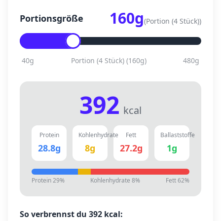
160
g
Portionsgröße
(
Portion (4 Stück)
)
40
g
Portion (4 Stück)
(
160
g)
480
g
392
kcal
Protein
Kohlenhydrate
Fett
Ballaststoffe
28.8
g
8
g
27.2
g
1
g
Protein
29
%
Kohlenhydrate
8
%
Fett
62
%
So verbrennst du
392
kcal: