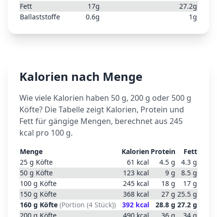
Fett
17
g
27.2
g
Ballaststoffe
0.6
g
1
g
Kalorien nach Menge
Wie viele Kalorien haben 50 g, 200 g oder 500 g
Köfte
? Die Tabelle zeigt Kalorien, Protein und
Fett für gängige Mengen, berechnet aus
245
kcal pro 100 g.
Menge
Kalorien
Protein
Fett
25
g
Köfte
61
kcal
4.5
g
4.3
g
50
g
Köfte
123
kcal
9
g
8.5
g
100
g
Köfte
245
kcal
18
g
17
g
150
g
Köfte
368
kcal
27
g
25.5
g
160
g
Köfte
(
Portion (4 Stück)
)
392
kcal
28.8
g
27.2
g
200
g
Köfte
490
kcal
36
g
34
g