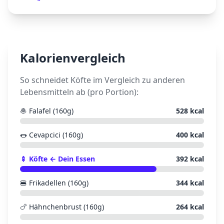
Kalorienvergleich
So schneidet
Köfte
im Vergleich zu anderen
Lebensmitteln ab (pro Portion):
🧆
Falafel (160g)
528
kcal
🌭
Cevapcici (160g)
400
kcal
🍢
Köfte
← Dein Essen
392
kcal
🍔
Frikadellen (160g)
344
kcal
🍗
Hähnchenbrust (160g)
264
kcal