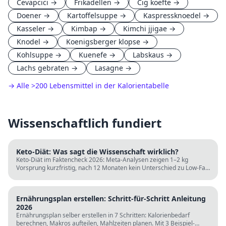
Cevapcici
→
Frikadellen
→
Cig koefte
→
Doener
→
Kartoffelsuppe
→
Kaspressknoedel
→
Kasseler
→
Kimbap
→
Kimchi jjigae
→
Knodel
→
Koenigsberger klopse
→
Kohlsuppe
→
Kuenefe
→
Labskaus
→
Lachs gebraten
→
Lasagne
→
→ Alle
>
200 Lebensmittel in der Kalorientabelle
Wissenschaftlich fundiert
Keto-Diät: Was sagt die Wissenschaft wirklich?
Keto-Diät im Faktencheck 2026: Meta-Analysen zeigen 1–2 kg
Vorsprung kurzfristig, nach 12 Monaten kein Unterschied zu Low-Fat.
LDL steigt bei klassischer Keto. Für wen sie passt und für wen nicht.
Ernährungsplan erstellen: Schritt-für-Schritt Anleitung
2026
Ernährungsplan selber erstellen in 7 Schritten: Kalorienbedarf
berechnen, Makros aufteilen, Mahlzeiten planen. Mit 3 Beispiel-