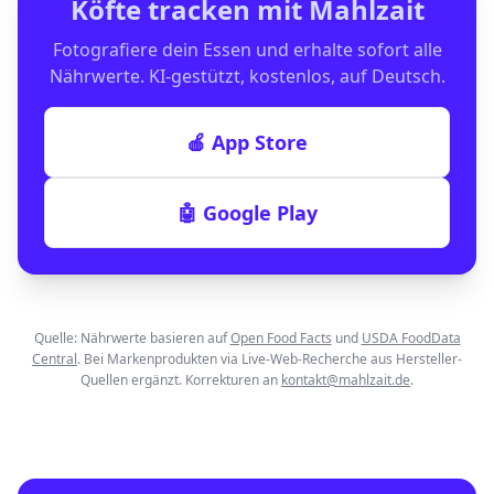
Köfte
tracken mit Mahlzait
Fotografiere dein Essen und erhalte sofort alle
Nährwerte. KI-gestützt, kostenlos, auf Deutsch.
🍎 App Store
🤖 Google Play
Quelle: Nährwerte basieren auf
Open Food Facts
und
USDA FoodData
Central
. Bei Markenprodukten via Live-Web-Recherche aus Hersteller-
Quellen ergänzt. Korrekturen an
kontakt@mahlzait.de
.