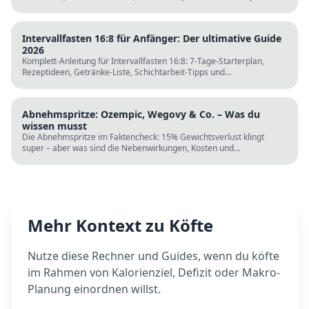
Tagesplänen, Einkaufslisten und kostenlosen Rechnern.
Intervallfasten 16:8 für Anfänger: Der ultimative Guide
2026
Komplett-Anleitung für Intervallfasten 16:8: 7-Tage-Starterplan,
Rezeptideen, Getränke-Liste, Schichtarbeit-Tipps und
wissenschaftliche Fakten. Perfekt zur Fastenzeit ab 5. März.
Abnehmspritze: Ozempic, Wegovy & Co. – Was du
wissen musst
Die Abnehmspritze im Faktencheck: 15% Gewichtsverlust klingt
super – aber was sind die Nebenwirkungen, Kosten und
Langzeitrisiken? Wissenschaft vs. TikTok-Hype.
Mehr Kontext zu
Köfte
Nutze diese Rechner und Guides, wenn du
köfte
im Rahmen von Kalorienziel, Defizit oder Makro-
Planung einordnen willst.