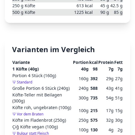
250
g
Köfte
613
kcal
45
g
42.5
g
500
g
Köfte
1225
kcal
90
g
85
g
Varianten im Vergleich
Variante
Portion
kcal
Protein
Fett
1 Köfte (40g)
40
g
98
7
g
7
g
Portion 4 Stück (160g)
160
g
392
29
g
27
g
💡
Standard
Große Portion 6 Stück (240g)
240
g
588
43
g
41
g
Köfte-Teller mit Beilagen
300
g
735
54
g
51
g
(300g)
Köfte roh, ungebraten (100g)
100
g
215
17
g
15
g
💡
Vor dem Braten
Köfte im Fladenbrot (250g)
250
g
575
32
g
30
g
Çiğ Köfte vegan (100g)
100
g
130
4
g
2
g
💡
Bulgur statt Fleisch