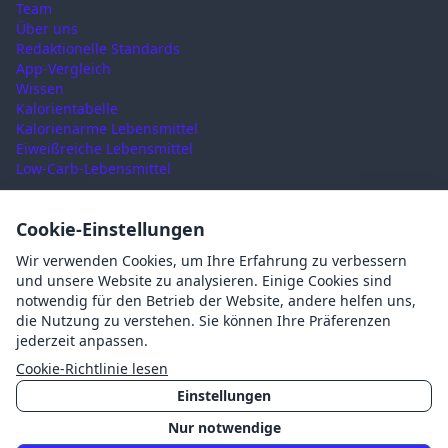
Team
Über uns
Redaktionelle Standards
App-Vergleich
Wissen
Kalorientabelle
Kalorienarme Lebensmittel
Eiweißreiche Lebensmittel
Low-Carb-Lebensmittel
RECHTLICHES
Cookie-Einstellungen
Nutzungsbedingungen
Wir verwenden Cookies, um Ihre Erfahrung zu verbessern
Datenschutz
und unsere Website zu analysieren. Einige Cookies sind
Impressum
notwendig für den Betrieb der Website, andere helfen uns,
AGB
die Nutzung zu verstehen. Sie können Ihre Präferenzen
Cookies
jederzeit anpassen.
Cookie-Einstellungen
Cookie-Richtlinie lesen
Einstellungen
Nur notwendige
©
2026
Mahlzait · Made with ❤️ in Germany