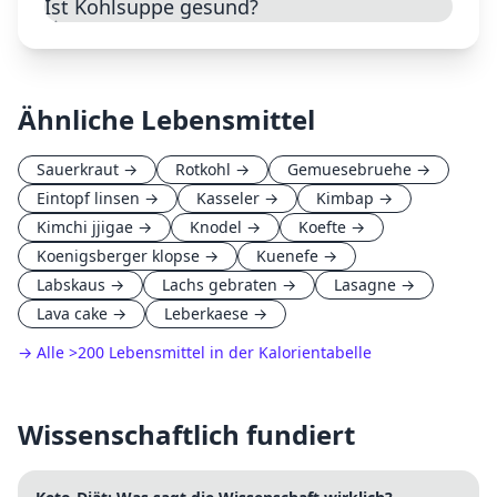
Ist Kohlsuppe gesund?
Ähnliche Lebensmittel
Sauerkraut
→
Rotkohl
→
Gemuesebruehe
→
Eintopf linsen
→
Kasseler
→
Kimbap
→
Kimchi jjigae
→
Knodel
→
Koefte
→
Koenigsberger klopse
→
Kuenefe
→
Labskaus
→
Lachs gebraten
→
Lasagne
→
Lava cake
→
Leberkaese
→
→ Alle
>
200 Lebensmittel in der Kalorientabelle
Wissenschaftlich fundiert