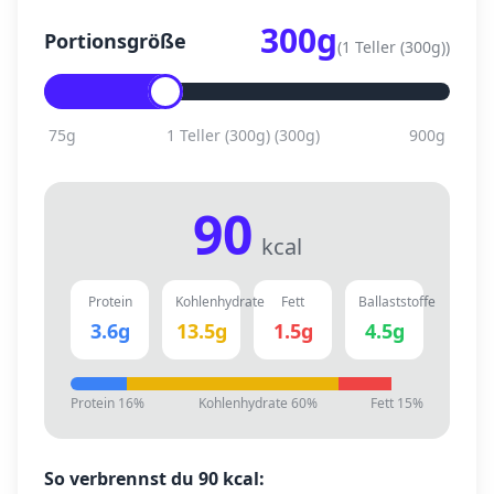
300
g
Portionsgröße
(
1 Teller (300g)
)
75
g
1 Teller (300g)
(
300
g)
900
g
90
kcal
Protein
Kohlenhydrate
Fett
Ballaststoffe
3.6
g
13.5
g
1.5
g
4.5
g
Protein
16
%
Kohlenhydrate
60
%
Fett
15
%
So verbrennst du
90
kcal: