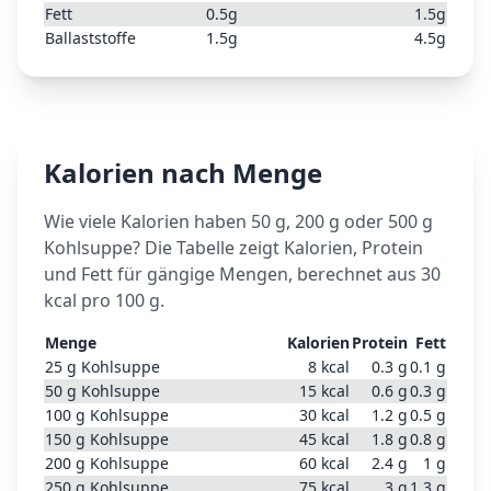
Fett
0.5
g
1.5
g
Ballaststoffe
1.5
g
4.5
g
Kalorien nach Menge
Wie viele Kalorien haben 50 g, 200 g oder 500 g
Kohlsuppe
? Die Tabelle zeigt Kalorien, Protein
und Fett für gängige Mengen, berechnet aus
30
kcal pro 100 g.
Menge
Kalorien
Protein
Fett
25
g
Kohlsuppe
8
kcal
0.3
g
0.1
g
50
g
Kohlsuppe
15
kcal
0.6
g
0.3
g
100
g
Kohlsuppe
30
kcal
1.2
g
0.5
g
150
g
Kohlsuppe
45
kcal
1.8
g
0.8
g
200
g
Kohlsuppe
60
kcal
2.4
g
1
g
250
g
Kohlsuppe
75
kcal
3
g
1.3
g