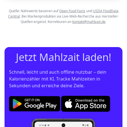
Quelle: Nährwerte basieren auf
Open Food Facts
und
USDA FoodData
Central
. Bei Markenprodukten via Live-Web-Recherche aus Hersteller-
Quellen ergänzt. Korrekturen an
kontakt@mahlzait.de
.
Jetzt Mahlzait laden!
Schnell, leicht und auch offline nutzbar – dein 
Kalorienzähler mit KI. Tracke Mahlzeiten in 
Sekunden und erreiche deine Ziele.