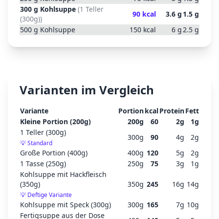
300
g
Kohlsuppe
(
1 Teller
90
kcal
3.6
g
1.5
g
(300g)
)
500
g
Kohlsuppe
150
kcal
6
g
2.5
g
Varianten im Vergleich
Variante
Portion
kcal
Protein
Fett
Kleine Portion (200g)
200
g
60
2
g
1
g
1 Teller (300g)
300
g
90
4
g
2
g
💡
Standard
Große Portion (400g)
400
g
120
5
g
2
g
1 Tasse (250g)
250
g
75
3
g
1
g
Kohlsuppe mit Hackfleisch
(350g)
350
g
245
16
g
14
g
💡
Deftige Variante
Kohlsuppe mit Speck (300g)
300
g
165
7
g
10
g
Fertigsuppe aus der Dose