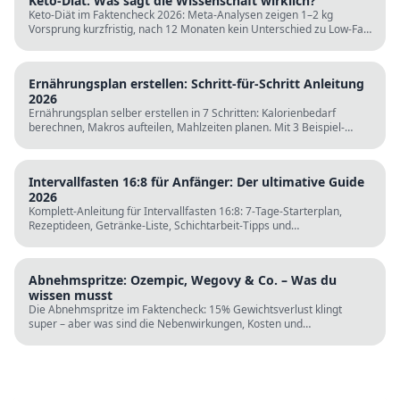
Keto-Diät: Was sagt die Wissenschaft wirklich?
Keto-Diät im Faktencheck 2026: Meta-Analysen zeigen 1–2 kg
Vorsprung kurzfristig, nach 12 Monaten kein Unterschied zu Low-Fat.
LDL steigt bei klassischer Keto. Für wen sie passt und für wen nicht.
Ernährungsplan erstellen: Schritt-für-Schritt Anleitung
2026
Ernährungsplan selber erstellen in 7 Schritten: Kalorienbedarf
berechnen, Makros aufteilen, Mahlzeiten planen. Mit 3 Beispiel-
Tagesplänen, Einkaufslisten und kostenlosen Rechnern.
Intervallfasten 16:8 für Anfänger: Der ultimative Guide
2026
Komplett-Anleitung für Intervallfasten 16:8: 7-Tage-Starterplan,
Rezeptideen, Getränke-Liste, Schichtarbeit-Tipps und
wissenschaftliche Fakten. Perfekt zur Fastenzeit ab 5. März.
Abnehmspritze: Ozempic, Wegovy & Co. – Was du
wissen musst
Die Abnehmspritze im Faktencheck: 15% Gewichtsverlust klingt
super – aber was sind die Nebenwirkungen, Kosten und
Langzeitrisiken? Wissenschaft vs. TikTok-Hype.