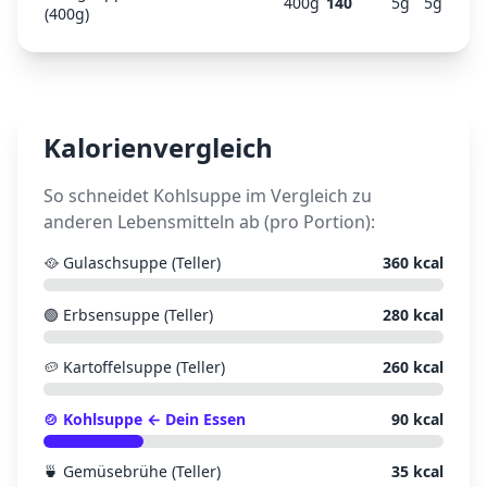
400
g
140
5
g
5
g
(400g)
Kalorienvergleich
So schneidet
Kohlsuppe
im Vergleich zu
anderen Lebensmitteln ab (pro Portion):
🥘
Gulaschsuppe (Teller)
360
kcal
🟢
Erbsensuppe (Teller)
280
kcal
🥔
Kartoffelsuppe (Teller)
260
kcal
🍲
Kohlsuppe
← Dein Essen
90
kcal
🍵
Gemüsebrühe (Teller)
35
kcal