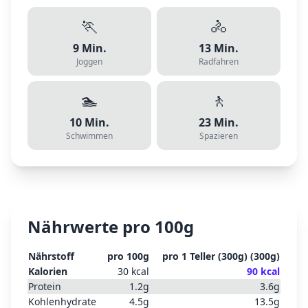
🏃
🚴
9
Min.
13
Min.
Joggen
Radfahren
🏊
🚶
10
Min.
23
Min.
Schwimmen
Spazieren
Nährwerte pro 100g
Nährstoff
pro 100g
pro
1 Teller (300g)
(
300
g)
Kalorien
30
kcal
90
kcal
Protein
1.2
g
3.6
g
Kohlenhydrate
4.5
g
13.5
g