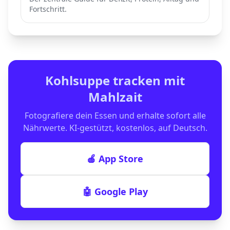
Fortschritt.
Kohlsuppe
tracken mit
Mahlzait
Fotografiere dein Essen und erhalte sofort alle
Nährwerte. KI-gestützt, kostenlos, auf Deutsch.
🍎 App Store
🤖 Google Play