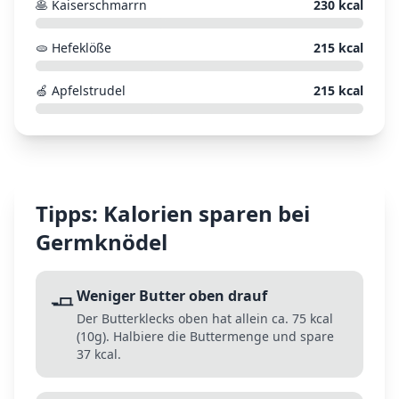
🥞
Kaiserschmarrn
230
kcal
🫓
Hefeklöße
215
kcal
🍏
Apfelstrudel
215
kcal
Tipps: Kalorien sparen bei
Germknödel
🧈
Weniger Butter oben drauf
Der Butterklecks oben hat allein ca. 75 kcal
(10g). Halbiere die Buttermenge und spare
37 kcal.