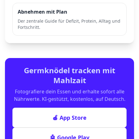
Abnehmen mit Plan
Der zentrale Guide für Defizit, Protein, Alltag und
Fortschritt.
Germknödel
tracken mit
Mahlzait
Fotografiere dein Essen und erhalte sofort alle
Nährwerte. KI-gestützt, kostenlos, auf Deutsch.
🍎 App Store
🤖 Google Play