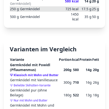
580
kcal
14
g
20
g
Germknödel
)
250
g
Germknödel
725
kcal
17.5
g
25
g
1450
500
g
Germknödel
35
g
50
g
kcal
Varianten im Vergleich
Variante
Portion
kcal
Protein
Fett
Germknödel mit Powidl
(Pflaumenmus)
200
g
580
14
g
20
g
💡
Klassisch mit Mohn und Butter
Germknödel mit Vanillesauce
300
g
710
16
g
26
g
💡
Beliebte Skihütten-Variante
Germknödel pur (ohne
Beilage)
180
g
522
13
g
18
g
💡
Nur mit Mohn und Butter
Germknödel mit Mohn und