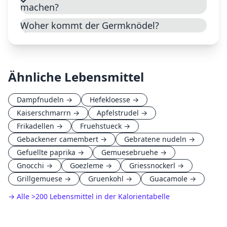
machen?
Woher kommt der Germknödel?
Ähnliche Lebensmittel
Dampfnudeln
→
Hefekloesse
→
Kaiserschmarrn
→
Apfelstrudel
→
Frikadellen
→
Fruehstueck
→
Gebackener camembert
→
Gebratene nudeln
→
Gefuellte paprika
→
Gemuesebruehe
→
Gnocchi
→
Goezleme
→
Griessnockerl
→
Grillgemuese
→
Gruenkohl
→
Guacamole
→
→ Alle
>
200 Lebensmittel in der Kalorientabelle