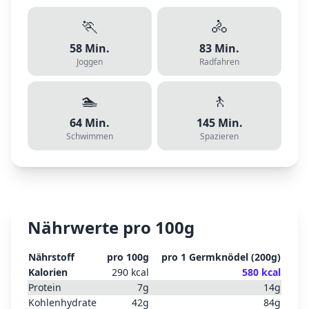
🏃
🚴
58
Min.
83
Min.
Joggen
Radfahren
🏊
🚶
64
Min.
145
Min.
Schwimmen
Spazieren
Nährwerte pro 100g
Nährstoff
pro 100g
pro
1 Germknödel
(
200
g)
Kalorien
290
kcal
580
kcal
Protein
7
g
14
g
Kohlenhydrate
42
g
84
g