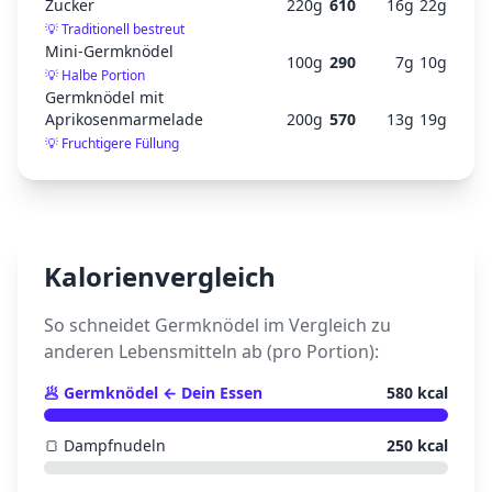
Zucker
220
g
610
16
g
22
g
💡
Traditionell bestreut
Mini-Germknödel
100
g
290
7
g
10
g
💡
Halbe Portion
Germknödel mit
Aprikosenmarmelade
200
g
570
13
g
19
g
💡
Fruchtigere Füllung
Kalorienvergleich
So schneidet
Germknödel
im Vergleich zu
anderen Lebensmitteln ab (pro Portion):
🥟
Germknödel
← Dein Essen
580
kcal
🍞
Dampfnudeln
250
kcal