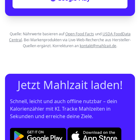
Quelle: Nährwerte basieren auf
Open Food Facts
und
USDA FoodData
Central
. Bei Markenprodukten via Live-Web-Recherche aus Hersteller-
Quellen ergänzt. Korrekturen an
kontakt@mahlzait.de
.
Jetzt Mahlzait laden!
Schnell, leicht und auch offline nutzbar – dein 
Kalorienzähler mit KI. Tracke Mahlzeiten in 
Sekunden und erreiche deine Ziele.