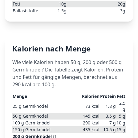
Fett
10
g
20
g
Ballaststoffe
1.5
g
3
g
Kalorien nach Menge
Wie viele Kalorien haben 50 g, 200 g oder 500 g
Germknödel
? Die Tabelle zeigt Kalorien, Protein
und Fett für gängige Mengen, berechnet aus
290
kcal pro 100 g.
Menge
Kalorien
Protein
Fett
2.5
25
g
Germknödel
73
kcal
1.8
g
g
50
g
Germknödel
145
kcal
3.5
g
5
g
100
g
Germknödel
290
kcal
7
g
10
g
150
g
Germknödel
435
kcal
10.5
g
15
g
200
g
Germknödel
(
1