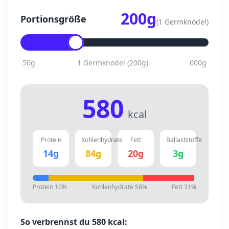
200
g
Portionsgröße
(
1 Germknödel
)
50
g
1 Germknödel
(
200
g)
600
g
580
kcal
Protein
Kohlenhydrate
Fett
Ballaststoffe
14
g
84
g
20
g
3
g
Protein
10
%
Kohlenhydrate
58
%
Fett
31
%
So verbrennst du
580
kcal: