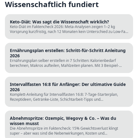
Wissenschaftlich fundiert
Keto-Diät: Was sagt die Wissenschaft wirklich?
Keto-Diät im Faktencheck 2026: Meta-Analysen zeigen 1–2 kg
Vorsprung kurzfristig, nach 12 Monaten kein Unterschied zu Low-Fat.
LDL steigt bei klassischer Keto. Für wen sie passt und für wen nicht.
Ernährungsplan erstellen: Schritt-für-Schritt Anleitung
2026
Ernährungsplan selber erstellen in 7 Schritten: Kalorienbedarf
berechnen, Makros aufteilen, Mahlzeiten planen. Mit 3 Beispiel-
Tagesplänen, Einkaufslisten und kostenlosen Rechnern.
Intervallfasten 16:8 für Anfänger: Der ultimative Guide
2026
Komplett-Anleitung für Intervallfasten 16:8: 7-Tage-Starterplan,
Rezeptideen, Getränke-Liste, Schichtarbeit-Tipps und
wissenschaftliche Fakten. Perfekt zur Fastenzeit ab 5. März.
Abnehmspritze: Ozempic, Wegovy & Co. – Was du
wissen musst
Die Abnehmspritze im Faktencheck: 15% Gewichtsverlust klingt
super – aber was sind die Nebenwirkungen, Kosten und