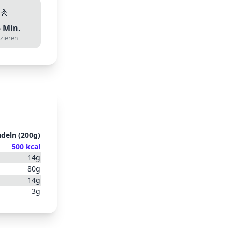
🚶
5
Min.
zieren
deln
(
200
g)
500
kcal
14
g
80
g
14
g
3
g