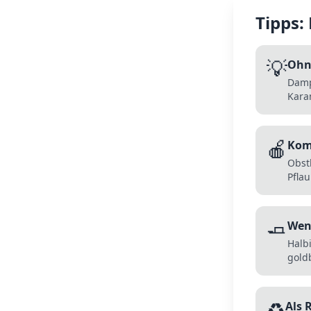
Tipps:
💡
Ohn
Damp
Kara
🍎
Komp
Obst
Pfla
🧈
Weni
Halb
gold
♻️
Als 