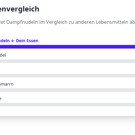
envergleich
det
Dampfnudeln
im Vergleich zu anderen Lebensmitteln ab
deln
← Dein Essen
del
hmarrn
e