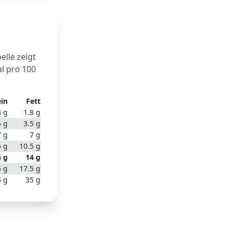
elle zeigt
l pro 100
ein
Fett
8
g
1.8
g
5
g
3.5
g
7
g
7
g
5
g
10.5
g
4
g
14
g
5
g
17.5
g
5
g
35
g