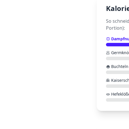
Kalori
So schnei
Portion):
🍞
Dampfnu
🥟
Germknö
🧁
Buchteln
🥞
Kaisersc
🫓
Hefeklöß