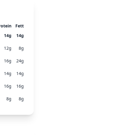
rotein
Fett
14
g
14
g
12
g
8
g
16
g
24
g
14
g
14
g
16
g
16
g
8
g
8
g