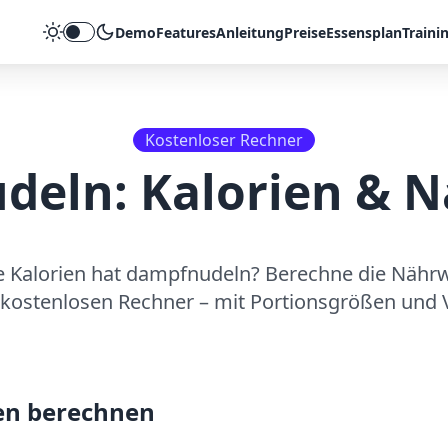
Demo
Features
Anleitung
Preise
Essensplan
Traini
Theme umschalten
Kostenloser Rechner
deln
: Kalorien & 
e Kalorien hat
dampfnudeln
? Berechne die Nährw
kostenlosen Rechner – mit Portionsgrößen und V
en berechnen