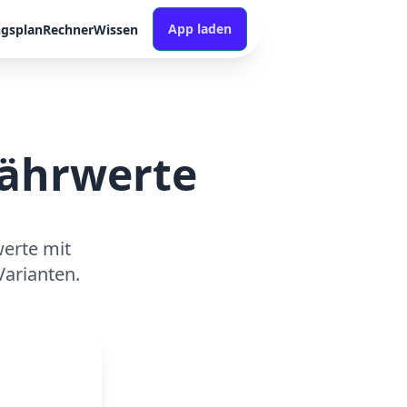
App laden
ngsplan
Rechner
Wissen
Nährwerte
erte mit
arianten.