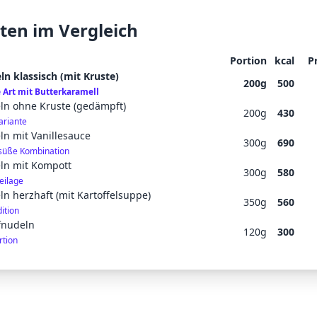
ten im Vergleich
Portion
kcal
P
n klassisch (mit Kruste)
200
g
500
 Art mit Butterkaramell
n ohne Kruste (gedämpft)
200
g
430
ariante
n mit Vanillesauce
300
g
690
 süße Kombination
n mit Kompott
300
g
580
eilage
 herzhaft (mit Kartoffelsuppe)
350
g
560
dition
fnudeln
120
g
300
rtion