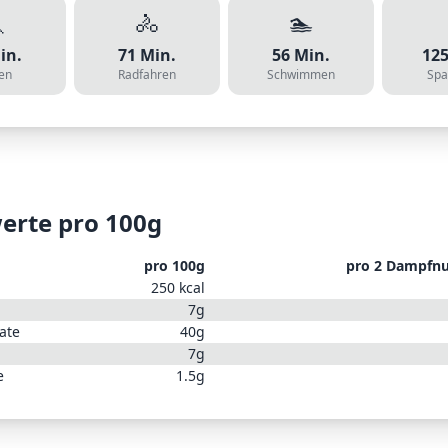

🚴
🏊
in.
71
Min.
56
Min.
12
en
Radfahren
Schwimmen
Spa
erte pro 100g
pro 100g
pro
2 Dampfnu
250
kcal
7
g
ate
40
g
7
g
e
1.5
g