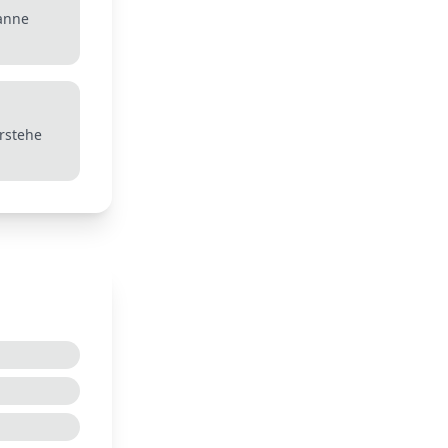
fanne
erstehe