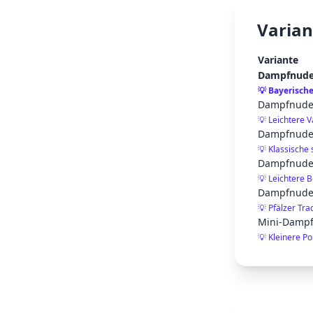
Varian
Variante
Dampfnudel
💡
Bayerische
Dampfnudel
💡
Leichtere V
Dampfnudel
💡
Klassische
Dampfnudel
💡
Leichtere B
Dampfnudeln
💡
Pfälzer Tra
Mini-Damp
💡
Kleinere Po