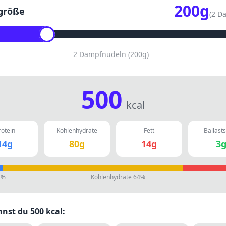
200
g
größe
(
2 D
2 Dampfnudeln
(
200
g)
500
kcal
rotein
Kohlenhydrate
Fett
Ballasts
14
g
80
g
14
g
3
1
%
Kohlenhydrate
64
%
nnst du
500
kcal: