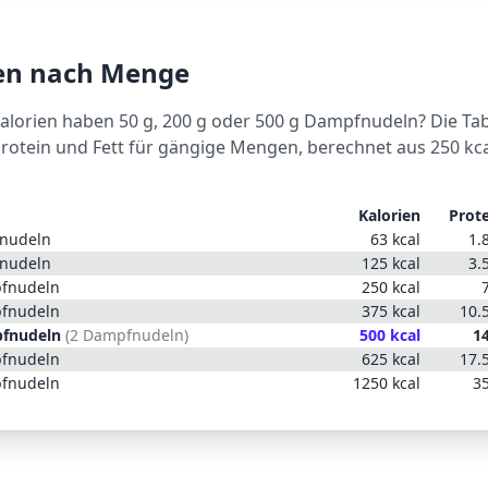
ien nach Menge
Kalorien haben 50 g, 200 g oder 500 g
Dampfnudeln
? Die Tab
Protein und Fett für gängige Mengen, berechnet aus
250
kca
Kalorien
Prot
nudeln
63
kcal
1.
nudeln
125
kcal
3.
fnudeln
250
kcal
fnudeln
375
kcal
10.
fnudeln
(
2 Dampfnudeln
)
500
kcal
1
fnudeln
625
kcal
17.
fnudeln
1250
kcal
3