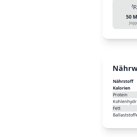

50
M
Jogg
Nährw
Nährstoff
Kalorien
Protein
Kohlenhydr
Fett
Ballaststoff