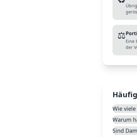
Übrig
gerös
⚖️
Port
Eine 
der V
Häufig
Wie viel
Warum ha
Sind Dam