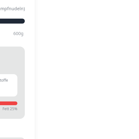
ampfnudeln
)
600
g
toffe
g
Fett
25
%