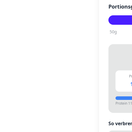
Portions
50
g
P
Protein
1
So verbre