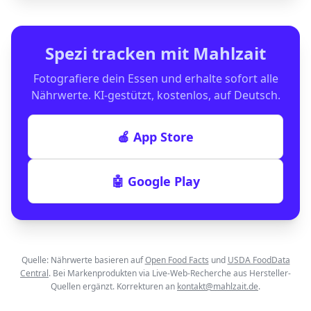
Spezi
tracken mit Mahlzait
Fotografiere dein Essen und erhalte sofort alle
Nährwerte. KI-gestützt, kostenlos, auf Deutsch.
🍎 App Store
🤖 Google Play
Quelle: Nährwerte basieren auf
Open Food Facts
und
USDA FoodData
Central
. Bei Markenprodukten via Live-Web-Recherche aus Hersteller-
Quellen ergänzt. Korrekturen an
kontakt@mahlzait.de
.