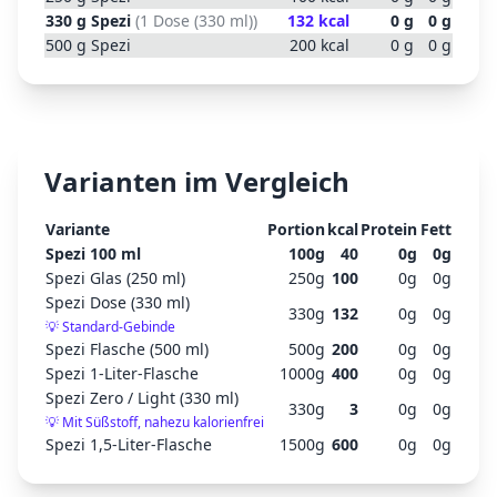
330
g
Spezi
(
1 Dose (330 ml)
)
132
kcal
0
g
0
g
500
g
Spezi
200
kcal
0
g
0
g
Varianten im Vergleich
Variante
Portion
kcal
Protein
Fett
Spezi 100 ml
100
g
40
0
g
0
g
Spezi Glas (250 ml)
250
g
100
0
g
0
g
Spezi Dose (330 ml)
330
g
132
0
g
0
g
💡
Standard-Gebinde
Spezi Flasche (500 ml)
500
g
200
0
g
0
g
Spezi 1-Liter-Flasche
1000
g
400
0
g
0
g
Spezi Zero / Light (330 ml)
330
g
3
0
g
0
g
💡
Mit Süßstoff, nahezu kalorienfrei
Spezi 1,5-Liter-Flasche
1500
g
600
0
g
0
g