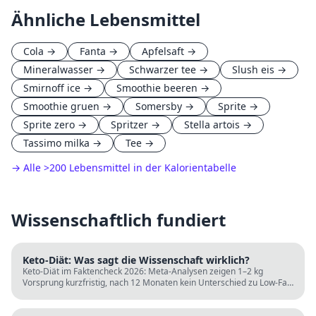
Ähnliche Lebensmittel
Cola
→
Fanta
→
Apfelsaft
→
Mineralwasser
→
Schwarzer tee
→
Slush eis
→
Smirnoff ice
→
Smoothie beeren
→
Smoothie gruen
→
Somersby
→
Sprite
→
Sprite zero
→
Spritzer
→
Stella artois
→
Tassimo milka
→
Tee
→
→ Alle
>
200 Lebensmittel in der Kalorientabelle
Wissenschaftlich fundiert
Keto-Diät: Was sagt die Wissenschaft wirklich?
Keto-Diät im Faktencheck 2026: Meta-Analysen zeigen 1–2 kg
Vorsprung kurzfristig, nach 12 Monaten kein Unterschied zu Low-Fat.
LDL steigt bei klassischer Keto. Für wen sie passt und für wen nicht.