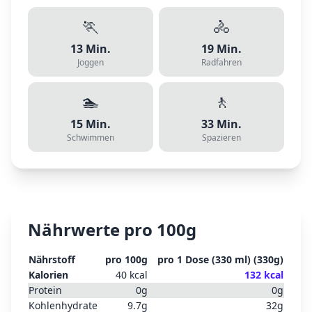
🏃
🚴
13
Min.
19
Min.
Joggen
Radfahren
🏊
🚶
15
Min.
33
Min.
Schwimmen
Spazieren
Nährwerte pro 100g
Nährstoff
pro 100g
pro
1 Dose (330 ml)
(
330
g)
Kalorien
40
kcal
132
kcal
Protein
0
g
0
g
Kohlenhydrate
9.7
g
32
g