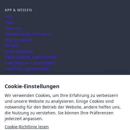
APP & WISSEN
FAQ
Team
Über uns
Redaktionelle Standards
App-Vergleich
Wissen
Kalorientabelle
Kalorienarme Lebensmittel
Eiweißreiche Lebensmittel
Low-Carb-Lebensmittel
RECHTLICHES
Cookie-Einstellungen
Nutzungsbedingungen
Wir verwenden Cookies, um Ihre Erfahrung zu verbessern
Datenschutz
und unsere Website zu analysieren. Einige Cookies sind
Impressum
notwendig für den Betrieb der Website, andere helfen uns,
AGB
die Nutzung zu verstehen. Sie können Ihre Präferenzen
Cookies
jederzeit anpassen.
Cookie-Einstellungen
Cookie-Richtlinie lesen