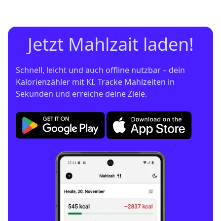
Jetzt Mahlzait laden!
Schnell, leicht und auch offline nutzbar – dein 
Kalorienzähler mit KI. Tracke Mahlzeiten in 
Sekunden und erreiche deine Ziele.