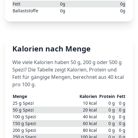
Fett
0
g
0
g
Ballaststoffe
0
g
0
g
Kalorien nach Menge
Wie viele Kalorien haben 50 g, 200 g oder 500 g
Spezi
? Die Tabelle zeigt Kalorien, Protein und
Fett für gängige Mengen, berechnet aus
40
kcal
pro 100 g.
Menge
Kalorien
Protein
Fett
25
g
Spezi
10
kcal
0
g
0
g
50
g
Spezi
20
kcal
0
g
0
g
100
g
Spezi
40
kcal
0
g
0
g
150
g
Spezi
60
kcal
0
g
0
g
200
g
Spezi
80
kcal
0
g
0
g
250
g
Spezi
100
kcal
0
g
0
g