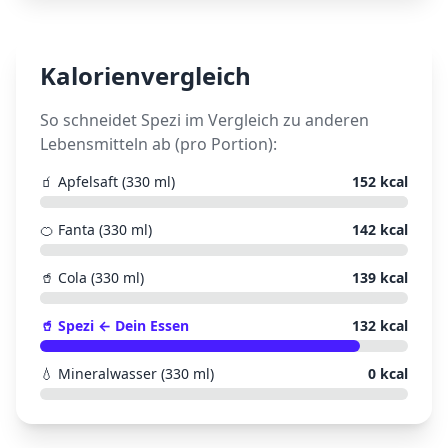
Kalorienvergleich
So schneidet
Spezi
im Vergleich zu anderen
Lebensmitteln ab (pro Portion):
🧃
Apfelsaft (330 ml)
152
kcal
🍊
Fanta (330 ml)
142
kcal
🥤
Cola (330 ml)
139
kcal
🥤
Spezi
← Dein Essen
132
kcal
💧
Mineralwasser (330 ml)
0
kcal