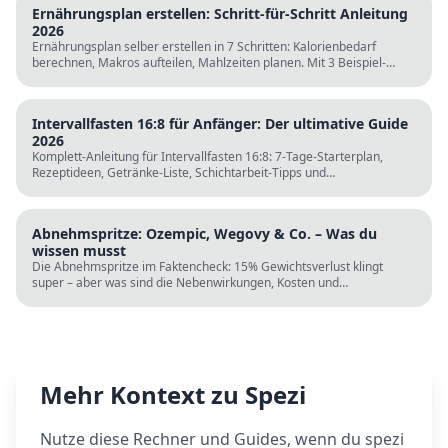
Ernährungsplan erstellen: Schritt-für-Schritt Anleitung
2026
Ernährungsplan selber erstellen in 7 Schritten: Kalorienbedarf
berechnen, Makros aufteilen, Mahlzeiten planen. Mit 3 Beispiel-
Tagesplänen, Einkaufslisten und kostenlosen Rechnern.
Intervallfasten 16:8 für Anfänger: Der ultimative Guide
2026
Komplett-Anleitung für Intervallfasten 16:8: 7-Tage-Starterplan,
Rezeptideen, Getränke-Liste, Schichtarbeit-Tipps und
wissenschaftliche Fakten. Perfekt zur Fastenzeit ab 5. März.
Abnehmspritze: Ozempic, Wegovy & Co. – Was du
wissen musst
Die Abnehmspritze im Faktencheck: 15% Gewichtsverlust klingt
super – aber was sind die Nebenwirkungen, Kosten und
Langzeitrisiken? Wissenschaft vs. TikTok-Hype.
Mehr Kontext zu
Spezi
Nutze diese Rechner und Guides, wenn du
spezi