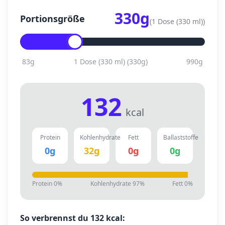
330
g
Portionsgröße
(
1 Dose (330 ml)
)
83
g
1 Dose (330 ml)
(
330
g)
990
g
132
kcal
Protein
Kohlenhydrate
Fett
Ballaststoffe
0
g
32
g
0
g
0
g
Protein
0
%
Kohlenhydrate
97
%
Fett
0
%
So verbrennst du
132
kcal: