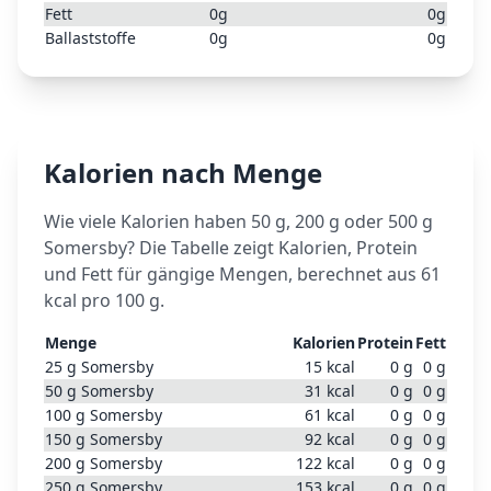
Fett
0
g
0
g
Ballaststoffe
0
g
0
g
Kalorien nach Menge
Wie viele Kalorien haben 50 g, 200 g oder 500 g
Somersby
? Die Tabelle zeigt Kalorien, Protein
und Fett für gängige Mengen, berechnet aus
61
kcal pro 100 g.
Menge
Kalorien
Protein
Fett
25
g
Somersby
15
kcal
0
g
0
g
50
g
Somersby
31
kcal
0
g
0
g
100
g
Somersby
61
kcal
0
g
0
g
150
g
Somersby
92
kcal
0
g
0
g
200
g
Somersby
122
kcal
0
g
0
g
250
g
Somersby
153
kcal
0
g
0
g