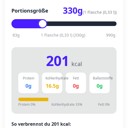
330
g
Portionsgröße
(
1 Flasche (0,33 l)
)
83
g
1 Flasche (0,33 l)
(
330
g)
990
g
201
kcal
Protein
Kohlenhydrate
Fett
Ballaststoffe
0
g
16.5
g
0
g
0
g
Protein
0
%
Kohlenhydrate
33
%
Fett
0
%
So verbrennst du
201
kcal: