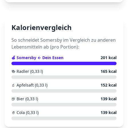
Kalorienvergleich
So schneidet
Somersby
im Vergleich zu anderen
Lebensmitteln ab (pro Portion):
🍏
Somersby
← Dein Essen
201
kcal
🍻
Radler (0,33 l)
165
kcal
🧃
Apfelsaft (0,33 l)
152
kcal
🍺
Bier (0,33 l)
139
kcal
🥤
Cola (0,33 l)
139
kcal