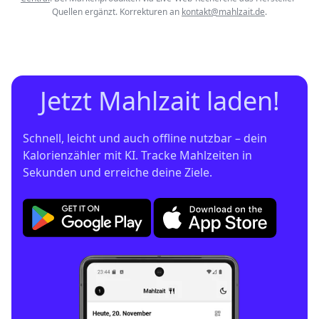
Quellen ergänzt. Korrekturen an
kontakt@mahlzait.de
.
Jetzt Mahlzait laden!
Schnell, leicht und auch offline nutzbar – dein 
Kalorienzähler mit KI. Tracke Mahlzeiten in 
Sekunden und erreiche deine Ziele.