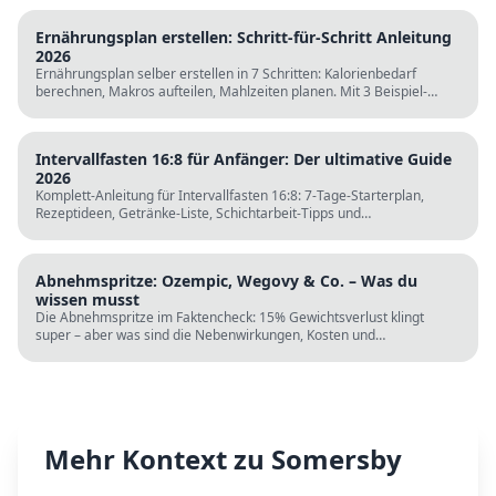
Ernährungsplan erstellen: Schritt-für-Schritt Anleitung
2026
Ernährungsplan selber erstellen in 7 Schritten: Kalorienbedarf
berechnen, Makros aufteilen, Mahlzeiten planen. Mit 3 Beispiel-
Tagesplänen, Einkaufslisten und kostenlosen Rechnern.
Intervallfasten 16:8 für Anfänger: Der ultimative Guide
2026
Komplett-Anleitung für Intervallfasten 16:8: 7-Tage-Starterplan,
Rezeptideen, Getränke-Liste, Schichtarbeit-Tipps und
wissenschaftliche Fakten. Perfekt zur Fastenzeit ab 5. März.
Abnehmspritze: Ozempic, Wegovy & Co. – Was du
wissen musst
Die Abnehmspritze im Faktencheck: 15% Gewichtsverlust klingt
super – aber was sind die Nebenwirkungen, Kosten und
Langzeitrisiken? Wissenschaft vs. TikTok-Hype.
Mehr Kontext zu
Somersby