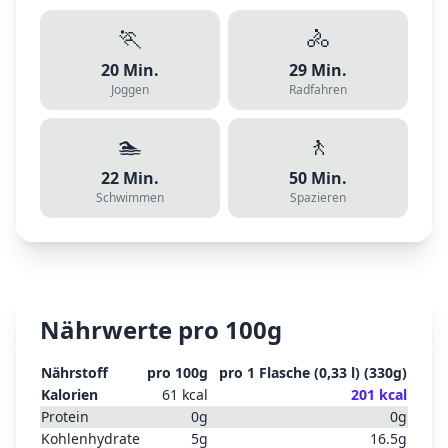
🏃
🚴
20
Min.
29
Min.
Joggen
Radfahren
🏊
🚶
22
Min.
50
Min.
Schwimmen
Spazieren
Nährwerte pro 100g
Nährstoff
pro 100g
pro
1 Flasche (0,33 l)
(
330
g)
Kalorien
61
kcal
201
kcal
Protein
0
g
0
g
Kohlenhydrate
5
g
16.5
g