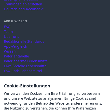
Trainingsplan erstellen
Deutschland-Rechner ↗
APP & WISSEN
FAQ
Team
Über uns
Redaktionelle Standards
App-Vergleich
Wissen
Kalorientabelle
Kalorienarme Lebensmittel
Eiweißreiche Lebensmittel
Low-Carb-Lebensmittel
RECHTLICHES
Cookie-Einstellungen
Nutzungsbedingungen
Wir verwenden Cookies, um Ihre Erfahrung zu verbessern
Datenschutz
und unsere Website zu analysieren. Einige Cookies sind
Impressum
notwendig für den Betrieb der Website, andere helfen uns,
AGB
die Nutzung zu verstehen. Sie können Ihre Präferenzen
Cookies