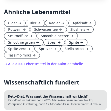
Ähnliche Lebensmittel
Cider
→
Bier
→
Radler
→
Apfelsaft
→
Rotwein
→
Schwarzer tee
→
Slush eis
→
Smirnoff ice
→
Smoothie beeren
→
Smoothie gruen
→
Spezi
→
Sprite
→
Sprite zero
→
Spritzer
→
Stella artois
→
Tassimo milka
→
→ Alle
>
200 Lebensmittel in der Kalorientabelle
Wissenschaftlich fundiert
Keto-Diät: Was sagt die Wissenschaft wirklich?
Keto-Diät im Faktencheck 2026: Meta-Analysen zeigen 1–2 kg
Vorsprung kurzfristig, nach 12 Monaten kein Unterschied zu Low-Fat.
LDL steigt bei klassischer Keto. Für wen sie passt und für wen nicht.