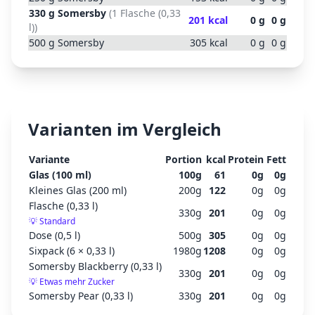
330
g
Somersby
(
1 Flasche (0,33
201
kcal
0
g
0
g
l)
)
500
g
Somersby
305
kcal
0
g
0
g
Varianten im Vergleich
Variante
Portion
kcal
Protein
Fett
Glas (100 ml)
100
g
61
0
g
0
g
Kleines Glas (200 ml)
200
g
122
0
g
0
g
Flasche (0,33 l)
330
g
201
0
g
0
g
💡
Standard
Dose (0,5 l)
500
g
305
0
g
0
g
Sixpack (6 × 0,33 l)
1980
g
1208
0
g
0
g
Somersby Blackberry (0,33 l)
330
g
201
0
g
0
g
💡
Etwas mehr Zucker
Somersby Pear (0,33 l)
330
g
201
0
g
0
g