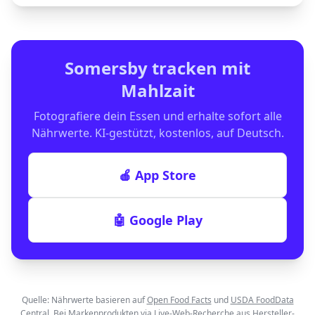
Somersby
tracken mit
Mahlzait
Fotografiere dein Essen und erhalte sofort alle
Nährwerte. KI-gestützt, kostenlos, auf Deutsch.
🍎 App Store
🤖 Google Play
Quelle: Nährwerte basieren auf
Open Food Facts
und
USDA FoodData
Central
. Bei Markenprodukten via Live-Web-Recherche aus Hersteller-