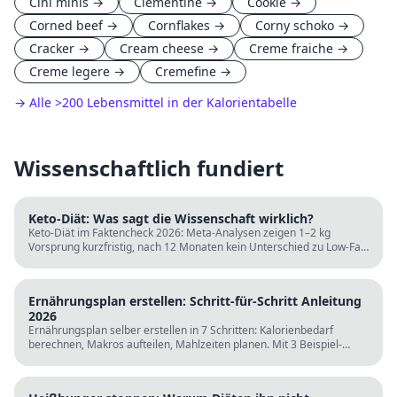
Cini minis
→
Clementine
→
Cookie
→
Corned beef
→
Cornflakes
→
Corny schoko
→
Cracker
→
Cream cheese
→
Creme fraiche
→
Creme legere
→
Cremefine
→
→ Alle
>
200 Lebensmittel in der Kalorientabelle
Wissenschaftlich fundiert
Keto-Diät: Was sagt die Wissenschaft wirklich?
Keto-Diät im Faktencheck 2026: Meta-Analysen zeigen 1–2 kg
Vorsprung kurzfristig, nach 12 Monaten kein Unterschied zu Low-Fat.
LDL steigt bei klassischer Keto. Für wen sie passt und für wen nicht.
Ernährungsplan erstellen: Schritt-für-Schritt Anleitung
2026
Ernährungsplan selber erstellen in 7 Schritten: Kalorienbedarf
berechnen, Makros aufteilen, Mahlzeiten planen. Mit 3 Beispiel-
Tagesplänen, Einkaufslisten und kostenlosen Rechnern.