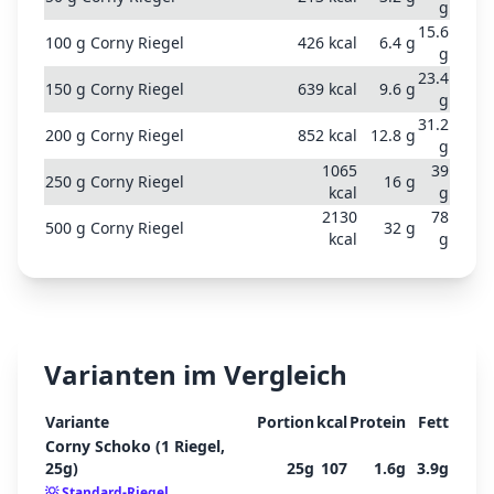
g
15.6
100
g
Corny Riegel
426
kcal
6.4
g
g
23.4
150
g
Corny Riegel
639
kcal
9.6
g
g
31.2
200
g
Corny Riegel
852
kcal
12.8
g
g
1065
39
250
g
Corny Riegel
16
g
kcal
g
2130
78
500
g
Corny Riegel
32
g
kcal
g
Varianten im Vergleich
Variante
Portion
kcal
Protein
Fett
Corny Schoko (1 Riegel,
25g)
25
g
107
1.6
g
3.9
g
💡
Standard-Riegel