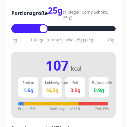
25
g
(
1 Riegel (Corny Schoko,
Portionsgröße
25g)
)
6
g
1 Riegel (Corny Schoko, 25g)
(
25
g)
75
g
107
kcal
Protein
Kohlenhydrate
Fett
Ballaststoffe
1.6
g
16.2
g
3.9
g
0.9
g
Protein
6
%
Kohlenhydrate
61
%
Fett
33
%