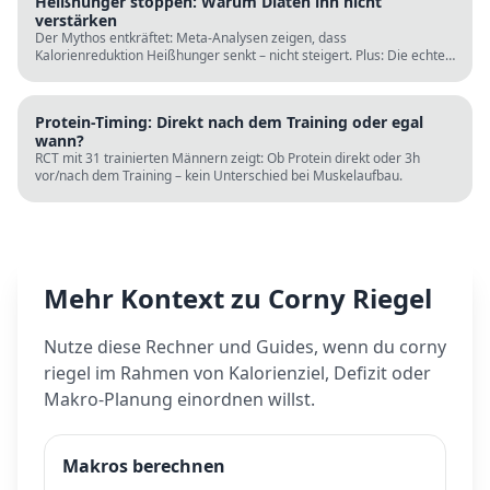
Heißhunger stoppen: Warum Diäten ihn nicht
verstärken
Der Mythos entkräftet: Meta-Analysen zeigen, dass
Kalorienreduktion Heißhunger senkt – nicht steigert. Plus: Die echten
Ursachen (Schlaf, Protein, Blutzucker) und was wirklich hilft.
Protein-Timing: Direkt nach dem Training oder egal
wann?
RCT mit 31 trainierten Männern zeigt: Ob Protein direkt oder 3h
vor/nach dem Training – kein Unterschied bei Muskelaufbau.
Mehr Kontext zu
Corny Riegel
Nutze diese Rechner und Guides, wenn du
corny
riegel
im Rahmen von Kalorienziel, Defizit oder
Makro-Planung einordnen willst.
Makros berechnen