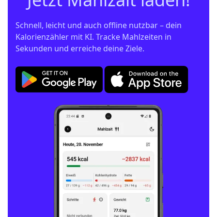
Schnell, leicht und auch offline nutzbar – dein 
Kalorienzähler mit KI. Tracke Mahlzeiten in 
Sekunden und erreiche deine Ziele.