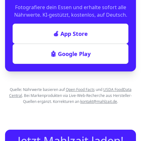
Fotografiere dein Essen und erhalte sofort alle
Nährwerte. KI-gestützt, kostenlos, auf Deutsch.
🍎 App Store
🤖 Google Play
Quelle: Nährwerte basieren auf
Open Food Facts
und
USDA FoodData
Central
. Bei Markenprodukten via Live-Web-Recherche aus Hersteller-
Quellen ergänzt. Korrekturen an
kontakt@mahlzait.de
.
Jetzt Mahlzait laden!