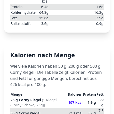
kcal
Protein
6.4
g
1.6
g
Kohlenhydrate
64.8
g
16.2
g
Fett
15.6
g
3.9
g
Ballaststoffe
3.6
g
0.9
g
Kalorien nach Menge
Wie viele Kalorien haben 50 g, 200 g oder 500 g
Corny Riegel
? Die Tabelle zeigt Kalorien, Protein
und Fett für gängige Mengen, berechnet aus
426
kcal pro 100 g.
Menge
Kalorien
Protein
Fett
25
g
Corny Riegel
(
1 Riegel
3.9
107
kcal
1.6
g
(Corny Schoko, 25g)
)
g
7.8
50
g
Corny Riegel
213
kcal
3.2
g