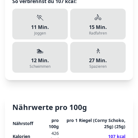
So verbrennst du
107
kcal:
🏃
🚴
11
Min.
15
Min.
Joggen
Radfahren
🏊
🚶
12
Min.
27
Min.
Schwimmen
Spazieren
Nährwerte pro 100g
pro
pro
1 Riegel (Corny Schoko,
Nährstoff
100g
25g)
(
25
g)
426
Kalorien
107
kcal