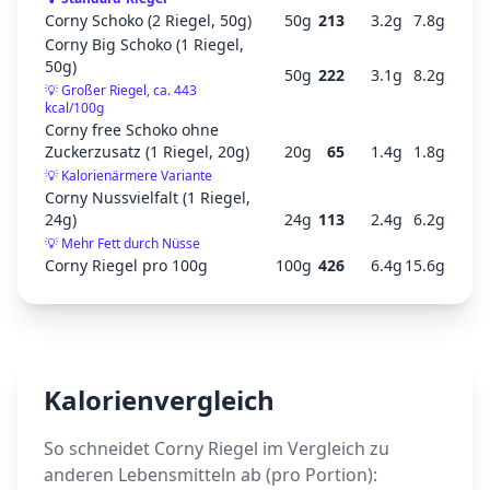
Corny Schoko (2 Riegel, 50g)
50
g
213
3.2
g
7.8
g
Corny Big Schoko (1 Riegel,
50g)
50
g
222
3.1
g
8.2
g
💡
Großer Riegel, ca. 443
kcal/100g
Corny free Schoko ohne
Zuckerzusatz (1 Riegel, 20g)
20
g
65
1.4
g
1.8
g
💡
Kalorienärmere Variante
Corny Nussvielfalt (1 Riegel,
24g)
24
g
113
2.4
g
6.2
g
💡
Mehr Fett durch Nüsse
Corny Riegel pro 100g
100
g
426
6.4
g
15.6
g
Kalorienvergleich
So schneidet
Corny Riegel
im Vergleich zu
anderen Lebensmitteln ab (pro Portion):