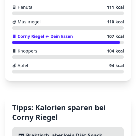
🍫
Hanuta
111
kcal
🥣
Müsliriegel
110
kcal
🍫
Corny Riegel
← Dein Essen
107
kcal
🍫
Knoppers
104
kcal
🍎
Apfel
94
kcal
Tipps: Kalorien sparen bei
Corny Riegel
Praktisch, aber kein Diät-Snack