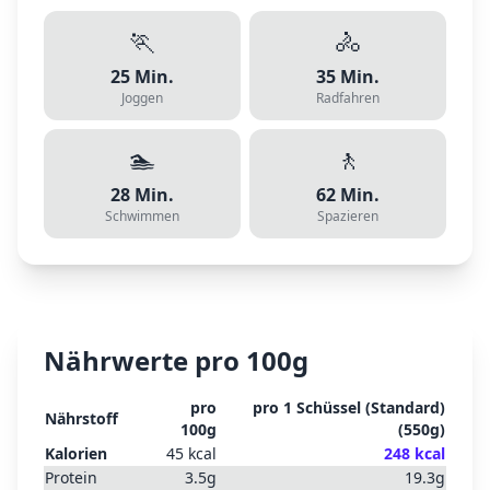
🏃
🚴
25
Min.
35
Min.
Joggen
Radfahren
🏊
🚶
28
Min.
62
Min.
Schwimmen
Spazieren
Nährwerte pro 100g
pro
pro
1 Schüssel (Standard)
Nährstoff
100g
(
550
g)
Kalorien
45
kcal
248
kcal
Protein
3.5
g
19.3
g