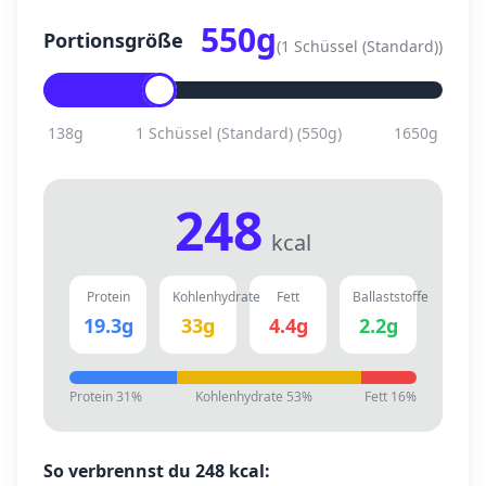
550
g
Portionsgröße
(
1 Schüssel (Standard)
)
138
g
1 Schüssel (Standard)
(
550
g)
1650
g
248
kcal
Protein
Kohlenhydrate
Fett
Ballaststoffe
19.3
g
33
g
4.4
g
2.2
g
Protein
31
%
Kohlenhydrate
53
%
Fett
16
%
So verbrennst du
248
kcal: