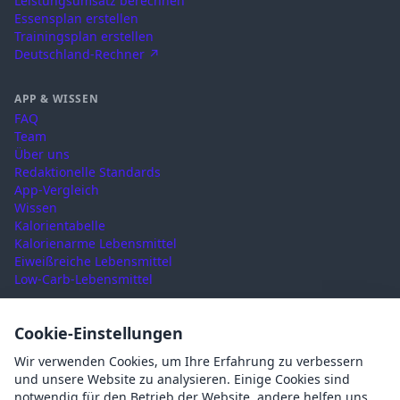
Leistungsumsatz berechnen
Essensplan erstellen
Trainingsplan erstellen
Deutschland-Rechner ↗
APP & WISSEN
FAQ
Team
Über uns
Redaktionelle Standards
App-Vergleich
Wissen
Kalorientabelle
Kalorienarme Lebensmittel
Eiweißreiche Lebensmittel
Low-Carb-Lebensmittel
RECHTLICHES
Cookie-Einstellungen
Nutzungsbedingungen
Wir verwenden Cookies, um Ihre Erfahrung zu verbessern
Datenschutz
und unsere Website zu analysieren. Einige Cookies sind
Impressum
notwendig für den Betrieb der Website, andere helfen uns,
AGB