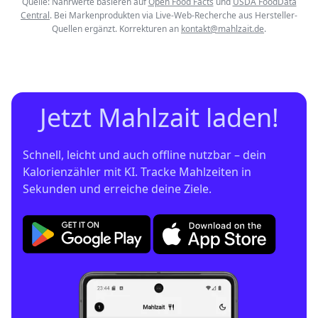
Quelle: Nährwerte basieren auf
Open Food Facts
und
USDA FoodData
Central
. Bei Markenprodukten via Live-Web-Recherche aus Hersteller-
Quellen ergänzt. Korrekturen an
kontakt@mahlzait.de
.
Jetzt Mahlzait laden!
Schnell, leicht und auch offline nutzbar – dein 
Kalorienzähler mit KI. Tracke Mahlzeiten in 
Sekunden und erreiche deine Ziele.