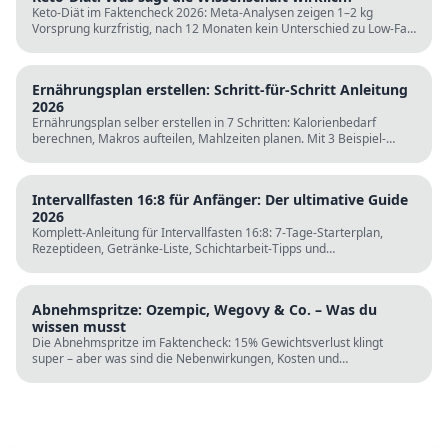
Keto-Diät im Faktencheck 2026: Meta-Analysen zeigen 1–2 kg
Vorsprung kurzfristig, nach 12 Monaten kein Unterschied zu Low-Fat.
LDL steigt bei klassischer Keto. Für wen sie passt und für wen nicht.
Ernährungsplan erstellen: Schritt-für-Schritt Anleitung
2026
Ernährungsplan selber erstellen in 7 Schritten: Kalorienbedarf
berechnen, Makros aufteilen, Mahlzeiten planen. Mit 3 Beispiel-
Tagesplänen, Einkaufslisten und kostenlosen Rechnern.
Intervallfasten 16:8 für Anfänger: Der ultimative Guide
2026
Komplett-Anleitung für Intervallfasten 16:8: 7-Tage-Starterplan,
Rezeptideen, Getränke-Liste, Schichtarbeit-Tipps und
wissenschaftliche Fakten. Perfekt zur Fastenzeit ab 5. März.
Abnehmspritze: Ozempic, Wegovy & Co. – Was du
wissen musst
Die Abnehmspritze im Faktencheck: 15% Gewichtsverlust klingt
super – aber was sind die Nebenwirkungen, Kosten und
Langzeitrisiken? Wissenschaft vs. TikTok-Hype.