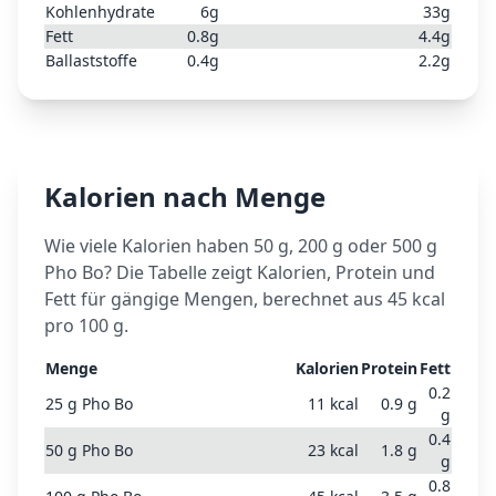
Kohlenhydrate
6
g
33
g
Fett
0.8
g
4.4
g
Ballaststoffe
0.4
g
2.2
g
Kalorien nach Menge
Wie viele Kalorien haben 50 g, 200 g oder 500 g
Pho Bo
? Die Tabelle zeigt Kalorien, Protein und
Fett für gängige Mengen, berechnet aus
45
kcal
pro 100 g.
Menge
Kalorien
Protein
Fett
0.2
25
g
Pho Bo
11
kcal
0.9
g
g
0.4
50
g
Pho Bo
23
kcal
1.8
g
g
0.8