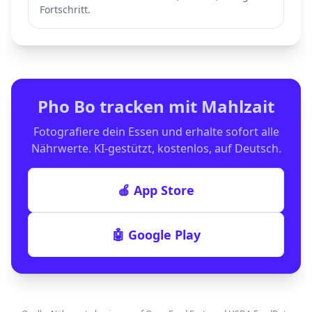
Fortschritt.
Pho Bo
tracken mit Mahlzait
Fotografiere dein Essen und erhalte sofort alle
Nährwerte. KI-gestützt, kostenlos, auf Deutsch.
🍎 App Store
🤖 Google Play