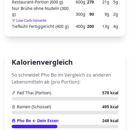
Restaurant-Portion (600 g)
600
g
270
21
g
5
g
Nur Brühe ohne Nudeln (300
g)
300
g
90
9
g
2
g
💡
Low-Carb-Variante
Tiefkühl-Fertiggericht (400 g)
400
g
200
13
g
4
g
Kalorienvergleich
So schneidet
Pho Bo
im Vergleich zu anderen
Lebensmitteln ab (pro Portion):
🍤
Pad Thai (Portion)
578
kcal
🍜
Ramen (Schüssel)
495
kcal
🍜
Pho Bo
← Dein Essen
248
kcal