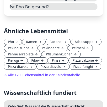
Ist Pho Bo gesund?
Ähnliche Lebensmittel
Pho
→
Ramen
→
Pad thai
→
Miso suppe
→
Peking suppe
→
Pekingente
→
Pelmeni
→
Penne arrabiata
→
Pflaumenkuchen
→
Pierogi
→
Pilaw
→
Pinsa
→
Pizza calzone
→
Pizza diavola
→
Pizza diavolo
→
Pizza funghi
→
→ Alle
>
200 Lebensmittel in der Kalorientabelle
Wissenschaftlich fundiert
Keto-Diät: Was sagt die Wissenschaft wirklich?