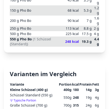
100
g
Pho Bo
45
kcal
3.5
g
g
1.2
150
g
Pho Bo
68
kcal
5.3
g
g
1.6
200
g
Pho Bo
90
kcal
7
g
g
250
g
Pho Bo
113
kcal
8.8
g
2
g
500
g
Pho Bo
225
kcal
17.5
g
4
g
550
g
Pho Bo
(
1 Schüssel
4.4
248
kcal
19.3
g
(Standard)
)
g
Varianten im Vergleich
Variante
Portion
kcal
Protein
Fett
Kleine Schüssel (400 g)
400
g
180
14
g
3
g
Schüssel Standard (550 g)
550
g
248
19
g
4
g
💡
Typische Portion
Große Schüssel (700 g)
700
g
315
24
g
6
g