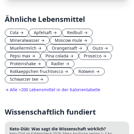
Ähnliche Lebensmittel
Cola
→
Apfelsaft
→
Redbull
→
Mineralwasser
→
Moscow mule
→
Muellermilch
→
Orangensaft
→
Ouzo
→
Pepsi max
→
Pina colada
→
Prosecco
→
Proteinshake
→
Radler
→
Rotkaeppchen fruchtsecco
→
Rotwein
→
Schwarzer tee
→
→ Alle
>
200 Lebensmittel in der Kalorientabelle
Wissenschaftlich fundiert
Keto-Diät: Was sagt die Wissenschaft wirklich?
Keto-Diät im Faktencheck 2026: Meta-Analysen zeigen 1–2 kg