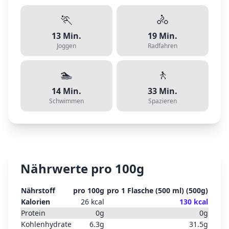
🏃
🚴
13
Min.
19
Min.
Joggen
Radfahren
🏊
🚶
14
Min.
33
Min.
Schwimmen
Spazieren
Nährwerte pro 100g
Nährstoff
pro 100g
pro
1 Flasche (500 ml)
(
500
g)
Kalorien
26
kcal
130
kcal
Protein
0
g
0
g
Kohlenhydrate
6.3
g
31.5
g