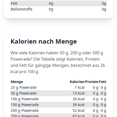
Fett
0
g
0
g
Ballaststoffe
0
g
0
g
Kalorien nach Menge
Wie viele Kalorien haben 50 g, 200 g oder 500 g
Powerade
? Die Tabelle zeigt Kalorien, Protein
und Fett für gängige Mengen, berechnet aus
26
kcal pro 100 g.
Menge
Kalorien
Protein
Fett
25
g
Powerade
7
kcal
0
g
0
g
50
g
Powerade
13
kcal
0
g
0
g
100
g
Powerade
26
kcal
0
g
0
g
150
g
Powerade
39
kcal
0
g
0
g
200
g
Powerade
52
kcal
0
g
0
g
250
g
Powerade
65
kcal
0
g
0
g