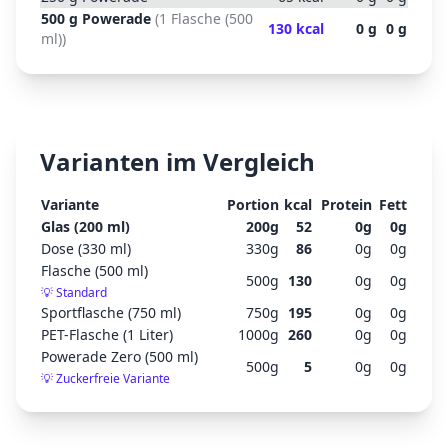
500
g
Powerade
(
1 Flasche (500
130
kcal
0
g
0
g
ml)
)
Varianten im Vergleich
Variante
Portion
kcal
Protein
Fett
Glas (200 ml)
200
g
52
0
g
0
g
Dose (330 ml)
330
g
86
0
g
0
g
Flasche (500 ml)
500
g
130
0
g
0
g
💡
Standard
Sportflasche (750 ml)
750
g
195
0
g
0
g
PET-Flasche (1 Liter)
1000
g
260
0
g
0
g
Powerade Zero (500 ml)
500
g
5
0
g
0
g
💡
Zuckerfreie Variante