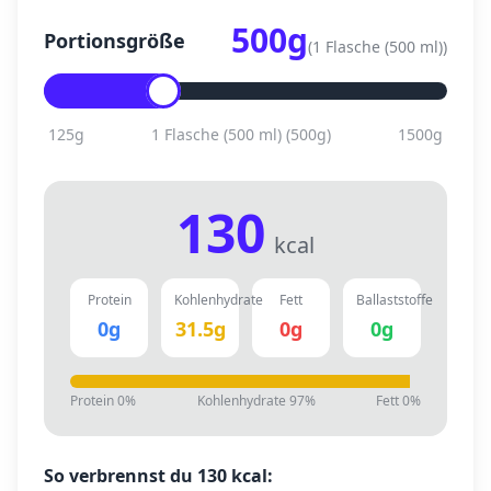
500
g
Portionsgröße
(
1 Flasche (500 ml)
)
125
g
1 Flasche (500 ml)
(
500
g)
1500
g
130
kcal
Protein
Kohlenhydrate
Fett
Ballaststoffe
0
g
31.5
g
0
g
0
g
Protein
0
%
Kohlenhydrate
97
%
Fett
0
%
So verbrennst du
130
kcal: