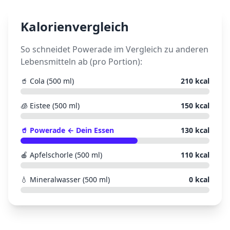
Kalorienvergleich
So schneidet
Powerade
im Vergleich zu anderen
Lebensmitteln ab (pro Portion):
🥤
Cola (500 ml)
210
kcal
🧊
Eistee (500 ml)
150
kcal
🥤
Powerade
← Dein Essen
130
kcal
🍎
Apfelschorle (500 ml)
110
kcal
💧
Mineralwasser (500 ml)
0
kcal