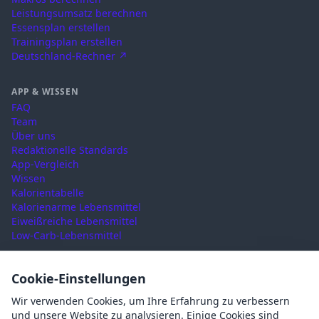
Leistungsumsatz berechnen
Essensplan erstellen
Trainingsplan erstellen
Deutschland-Rechner ↗
APP & WISSEN
FAQ
Team
Über uns
Redaktionelle Standards
App-Vergleich
Wissen
Kalorientabelle
Kalorienarme Lebensmittel
Eiweißreiche Lebensmittel
Low-Carb-Lebensmittel
RECHTLICHES
Cookie-Einstellungen
Nutzungsbedingungen
Wir verwenden Cookies, um Ihre Erfahrung zu verbessern
Datenschutz
und unsere Website zu analysieren. Einige Cookies sind
Impressum