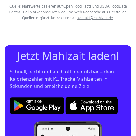
Quelle: Nährwerte basieren auf
Open Food Facts
und
USDA FoodData
Central
. Bei Markenprodukten via Live-Web-Recherche aus Hersteller-
Quellen ergänzt. Korrekturen an
kontakt@mahlzait.de
.
Jetzt Mahlzait laden!
Schnell, leicht und auch offline nutzbar – dein 
Kalorienzähler mit KI. Tracke Mahlzeiten in 
Sekunden und erreiche deine Ziele.