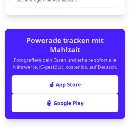
Powerade
tracken mit
Mahlzait
Fotografiere dein Essen und erhalte sofort alle
Nährwerte. KI-gestützt, kostenlos, auf Deutsch.
🍎 App Store
🤖 Google Play