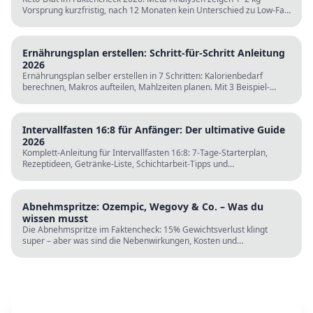
Vorsprung kurzfristig, nach 12 Monaten kein Unterschied zu Low-Fat.
LDL steigt bei klassischer Keto. Für wen sie passt und für wen nicht.
Ernährungsplan erstellen: Schritt-für-Schritt Anleitung
2026
Ernährungsplan selber erstellen in 7 Schritten: Kalorienbedarf
berechnen, Makros aufteilen, Mahlzeiten planen. Mit 3 Beispiel-
Tagesplänen, Einkaufslisten und kostenlosen Rechnern.
Intervallfasten 16:8 für Anfänger: Der ultimative Guide
2026
Komplett-Anleitung für Intervallfasten 16:8: 7-Tage-Starterplan,
Rezeptideen, Getränke-Liste, Schichtarbeit-Tipps und
wissenschaftliche Fakten. Perfekt zur Fastenzeit ab 5. März.
Abnehmspritze: Ozempic, Wegovy & Co. – Was du
wissen musst
Die Abnehmspritze im Faktencheck: 15% Gewichtsverlust klingt
super – aber was sind die Nebenwirkungen, Kosten und
Langzeitrisiken? Wissenschaft vs. TikTok-Hype.