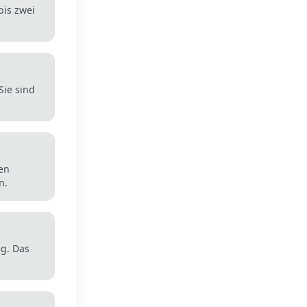
bis zwei
Sie sind
den
n.
eg. Das