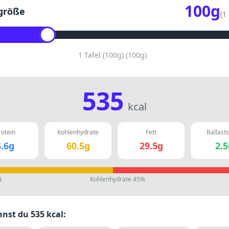
100
g
größe
(
1 
1 Tafel (100g)
(
100
g)
535
kcal
rotein
Kohlenhydrate
Fett
Ballasts
.6
g
60.5
g
29.5
g
2.5
%
Kohlenhydrate
45
%
nnst du
535
kcal: