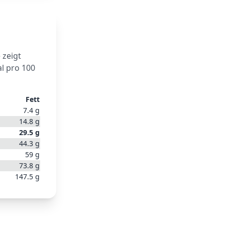
 zeigt
l pro 100
Fett
7.4
g
14.8
g
29.5
g
44.3
g
59
g
73.8
g
147.5
g