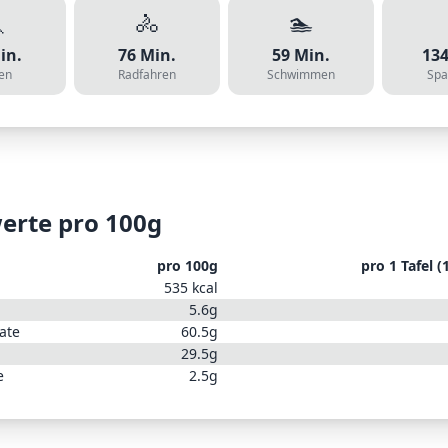

🚴
🏊
in.
76
Min.
59
Min.
13
en
Radfahren
Schwimmen
Spa
erte pro 100g
pro 100g
pro
1 Tafel (
535
kcal
5.6
g
ate
60.5
g
29.5
g
e
2.5
g