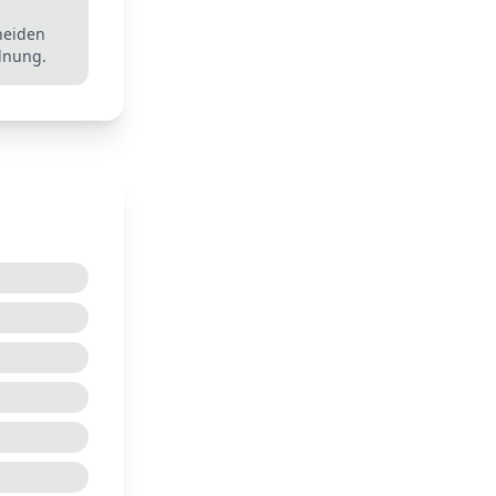
heiden
rdnung.