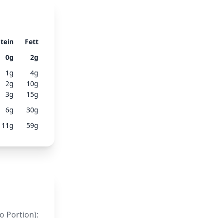
tein
Fett
0
g
2
g
1
g
4
g
2
g
10
g
3
g
15
g
6
g
30
g
11
g
59
g
o Portion):