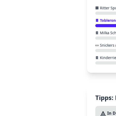
🟫
Ritter Sp
🍫
Tobleron
🍫
Milka Sc
🍬
Snickers 
🍫
Kinderrie
Tipps:
🔺
In 