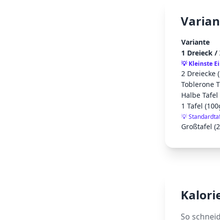
Varian
Variante
1 Dreieck /
💡
Kleinste E
2 Dreiecke 
Toblerone T
Halbe Tafel
1 Tafel (100
💡
Standardta
Großtafel (
Kalori
So schnei