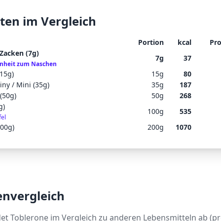
ten im Vergleich
Portion
kcal
Pro
 Zacken (7g)
7
g
37
inheit zum Naschen
(15g)
15
g
80
iny / Mini (35g)
35
g
187
 (50g)
50
g
268
g)
100
g
535
fel
200g)
200
g
1070
envergleich
det
Toblerone
im Vergleich zu anderen Lebensmitteln ab (pr