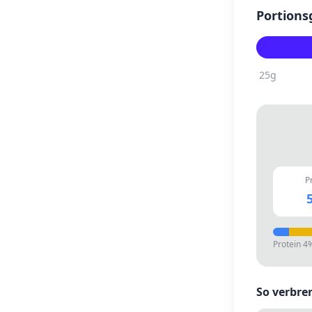
Portions
25
g
P
5
Protein
4
So verbre