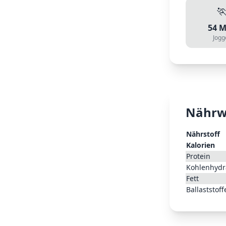

54
M
Jogg
Nährw
Nährstoff
Kalorien
Protein
Kohlenhydr
Fett
Ballaststoff