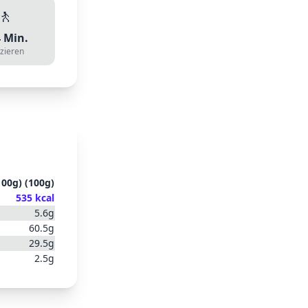
🚶
4
Min.
zieren
100g)
(
100
g)
535
kcal
5.6
g
60.5
g
29.5
g
2.5
g