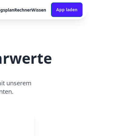
App laden
ngsplan
Rechner
Wissen
hrwerte
mit unserem
nten.