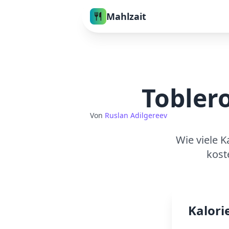
Mahlzait
Tobler
Von
Ruslan Adilgereev
Wie viele K
kost
Kalori