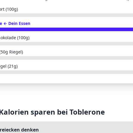
ort (100g)
e
← Dein Essen
hokolade (100g)
(50g Riegel)
gel (21g)
 Kalorien sparen bei
Toblerone
Dreiecken denken