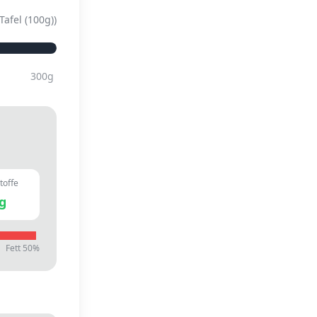
Tafel (100g)
)
300
g
toffe
g
Fett
50
%