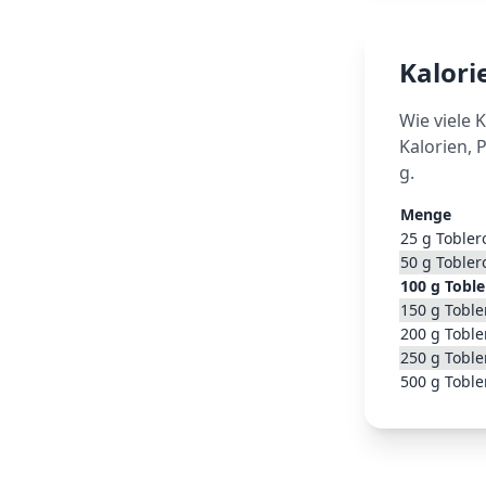
Kalor
Wie viele 
Kalorien, 
g.
Menge
25
g
Tobler
50
g
Tobler
100
g
Tobl
150
g
Toble
200
g
Toble
250
g
Toble
500
g
Toble