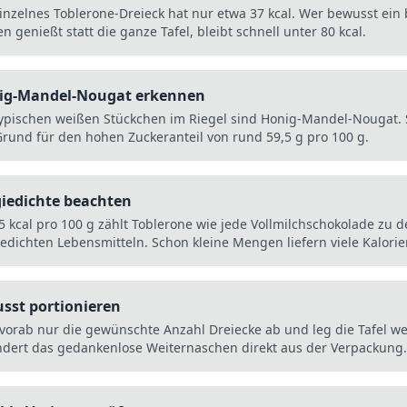
einzelnes Toblerone-Dreieck hat nur etwa 37 kcal. Wer bewusst ein 
n genießt statt die ganze Tafel, bleibt schnell unter 80 kcal.
ig-Mandel-Nougat erkennen
typischen weißen Stückchen im Riegel sind Honig-Mandel-Nougat. 
Grund für den hohen Zuckeranteil von rund 59,5 g pro 100 g.
iedichte beachten
5 kcal pro 100 g zählt Toblerone wie jede Vollmilchschokolade zu 
edichten Lebensmitteln. Schon kleine Mengen liefern viele Kalorie
sst portionieren
 vorab nur die gewünschte Anzahl Dreiecke ab und leg die Tafel w
ndert das gedankenlose Weiternaschen direkt aus der Verpackung.