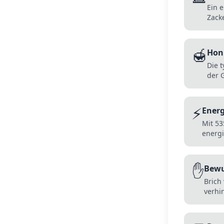
Ein 
Zacke
🍯
Hon
Die 
der 
⚡
Energ
Mit 53
energi
✋
Bewu
Brich
verhi