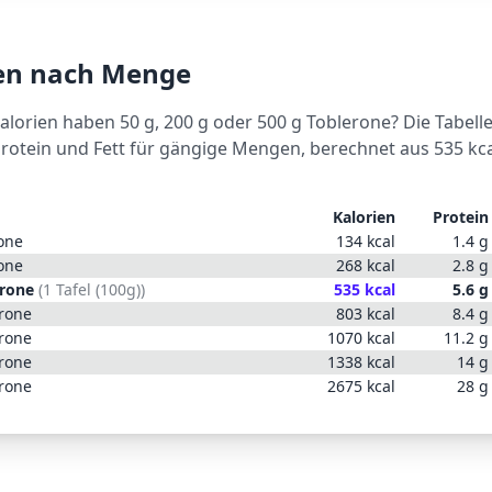
ien nach Menge
Kalorien haben 50 g, 200 g oder 500 g
Toblerone
? Die Tabelle
Protein und Fett für gängige Mengen, berechnet aus
535
kca
Kalorien
Protein
one
134
kcal
1.4
g
one
268
kcal
2.8
g
erone
(
1 Tafel (100g)
)
535
kcal
5.6
g
rone
803
kcal
8.4
g
rone
1070
kcal
11.2
g
rone
1338
kcal
14
g
rone
2675
kcal
28
g