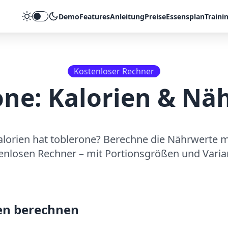
Demo
Features
Anleitung
Preise
Essensplan
Traini
Theme umschalten
Kostenloser Rechner
one
: Kalorien & Nä
alorien hat
toblerone
? Berechne die Nährwerte 
enlosen Rechner – mit Portionsgrößen und Varia
en berechnen