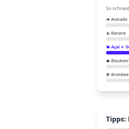
So schnei
🥑
Avocado
🍌
Banane
🫐
Açaí
← D
🫐
Blaubee
🍇
Brombee
Tipps: