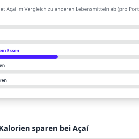
det
Açaí
im Vergleich zu anderen Lebensmitteln ab (pro Port
ein Essen
ren
ren
 Kalorien sparen bei
Açaí