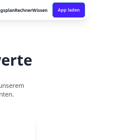
App laden
ngsplan
Rechner
Wissen
werte
 unserem
nten.