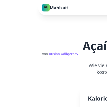
Mahlzait
Açaí
Von
Ruslan Adilgereev
Wie viel
kost
Kalori