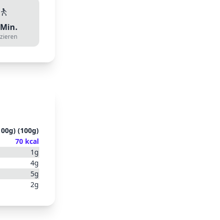
🚶
Min.
zieren
100g)
(
100
g)
70
kcal
1
g
4
g
5
g
2
g