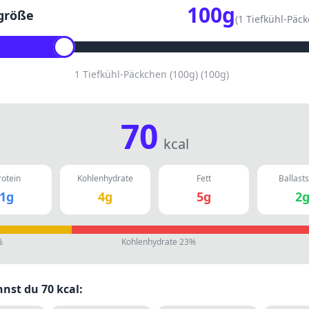
100
g
größe
(
1 Tiefkühl-Päc
1 Tiefkühl-Päckchen (100g)
(
100
g)
70
kcal
rotein
Kohlenhydrate
Fett
Ballasts
1
g
4
g
5
g
2
%
Kohlenhydrate
23
%
nnst du
70
kcal: