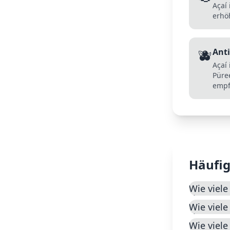
Açaí
erhöh
🫐
Anti
Açaí
Püree
empf
Häufig
Wie viele
Wie viele
Wie viele