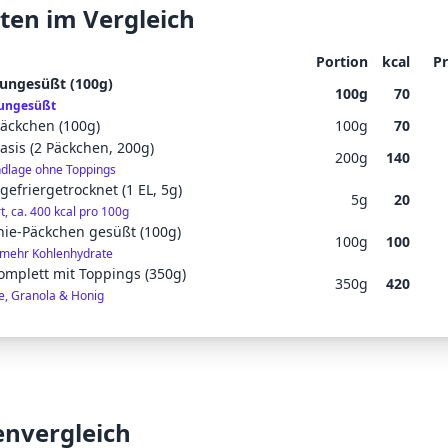
ten im Vergleich
Portion
kcal
Pr
 ungesüßt (100g)
100
g
70
 ungesüßt
Päckchen (100g)
100
g
70
asis (2 Päckchen, 200g)
200
g
140
dlage ohne Toppings
gefriergetrocknet (1 EL, 5g)
5
g
20
t, ca. 400 kcal pro 100g
hie-Päckchen gesüßt (100g)
100
g
100
, mehr Kohlenhydrate
omplett mit Toppings (350g)
350
g
420
e, Granola & Honig
envergleich