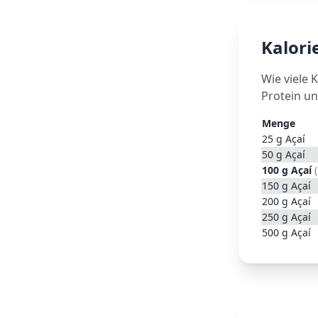
Kalor
Wie viele 
Protein un
Menge
25
g
Açaí
50
g
Açaí
100
g
Açaí
(
150
g
Açaí
200
g
Açaí
250
g
Açaí
500
g
Açaí