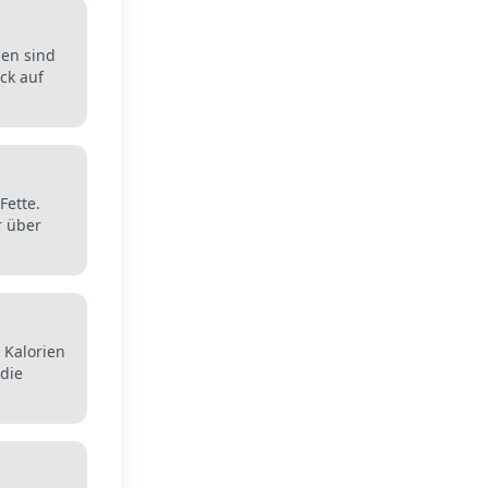
hen sind
ck auf
Fette.
r über
 Kalorien
die