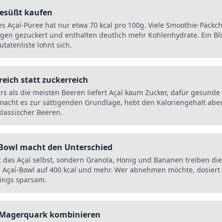
esüßt kaufen
es Açaí-Püree hat nur etwa 70 kcal pro 100g. Viele Smoothie-Päckc
gen gezuckert und enthalten deutlich mehr Kohlenhydrate. Ein Bli
utatenliste lohnt sich.
reich statt zuckerreich
rs als die meisten Beeren liefert Açaí kaum Zucker, dafür gesunde 
macht es zur sättigenden Grundlage, hebt den Kaloriengehalt abe
klassischer Beeren.
 Bowl macht den Unterschied
t das Açaí selbst, sondern Granola, Honig und Bananen treiben die
r Açaí-Bowl auf 400 kcal und mehr. Wer abnehmen möchte, dosiert 
ings sparsam.
 Magerquark kombinieren