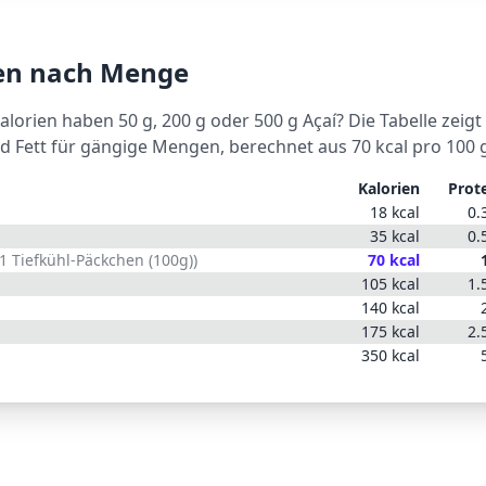
ien nach Menge
Kalorien haben 50 g, 200 g oder 500 g
Açaí
? Die Tabelle zeigt
d Fett für gängige Mengen, berechnet aus
70
kcal pro 100 
Kalorien
Prot
18
kcal
0.
35
kcal
0.
1 Tiefkühl-Päckchen (100g)
)
70
kcal
105
kcal
1.
140
kcal
175
kcal
2.
350
kcal