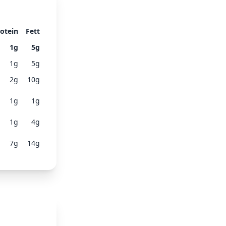
otein
Fett
1
g
5
g
1
g
5
g
2
g
10
g
1
g
1
g
1
g
4
g
7
g
14
g