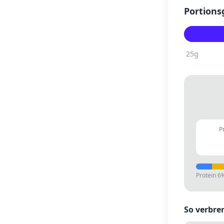
Portions
25
g
P
Protein
6
So verbre