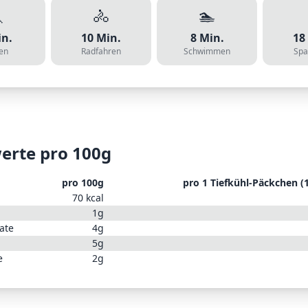

🚴
🏊
n.
10
Min.
8
Min.
18
en
Radfahren
Schwimmen
Spa
erte pro 100g
pro 100g
pro
1 Tiefkühl-Päckchen (
70
kcal
1
g
ate
4
g
5
g
e
2
g