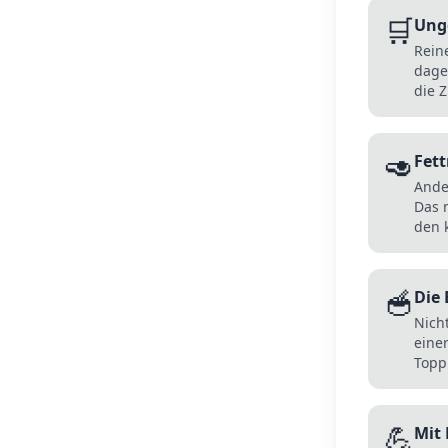
🛒
Ung
Rein
dage
die Z
🥑
Fett
Ande
Das 
den 
🥣
Die
Nich
eine
Topp
💪
Mit