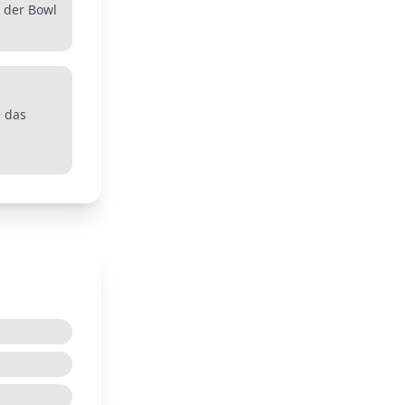
n der Bowl
e das