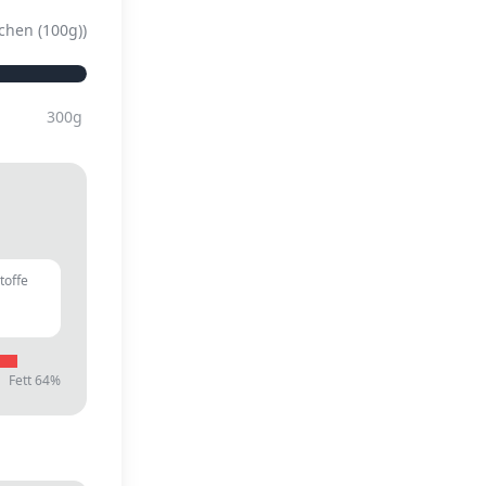
kchen (100g)
)
300
g
toffe
g
Fett
64
%