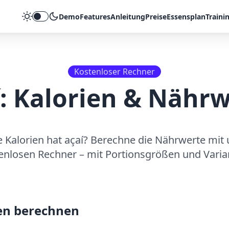
Demo
Features
Anleitung
Preise
Essensplan
Traini
Theme umschalten
Kostenloser Rechner
: Kalorien & Nähr
e Kalorien hat
açaí
? Berechne die Nährwerte mit
enlosen Rechner – mit Portionsgrößen und Varia
en berechnen