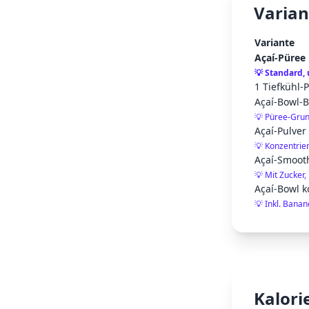
Varian
Variante
Açaí-Püree
💡
Standard,
1 Tiefkühl-
Açaí-Bowl-B
💡
Püree-Grun
Açaí-Pulver 
💡
Konzentrier
Açaí-Smoot
💡
Mit Zucker
Açaí-Bowl k
💡
Inkl. Banan
Kalori