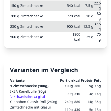
22.5
150
g
Zimtschnecke
540
kcal
7.5
g
g
30
200
g
Zimtschnecke
720
kcal
10
g
g
37.5
250
g
Zimtschnecke
900
kcal
12.5
g
g
1800
75
500
g
Zimtschnecke
25
g
kcal
g
Varianten im Vergleich
Variante
Portion
kcal
Protein
Fett
1 Zimtschnecke (100g)
100
g
360
5
g
15
g
IKEA Kanelbulle (90g)
90
g
310
4
g
14
g
💡
Schwedisches Original
Cinnabon Classic Roll (240g)
240
g
880
14
g
36
g
Zimtschnecke mit Glasur
110
g
430
5
g
18
g