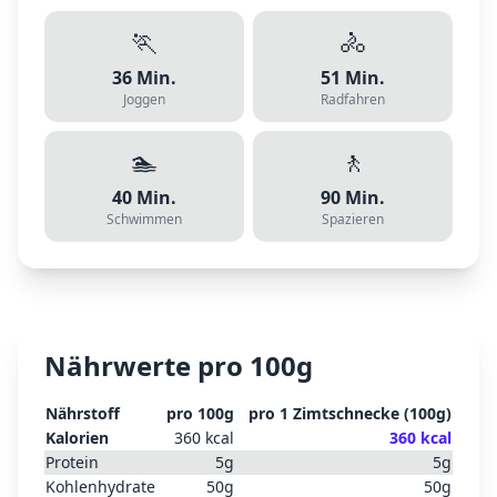
🏃
🚴
36
Min.
51
Min.
Joggen
Radfahren
🏊
🚶
40
Min.
90
Min.
Schwimmen
Spazieren
Nährwerte pro 100g
Nährstoff
pro 100g
pro
1 Zimtschnecke
(
100
g)
Kalorien
360
kcal
360
kcal
Protein
5
g
5
g
Kohlenhydrate
50
g
50
g