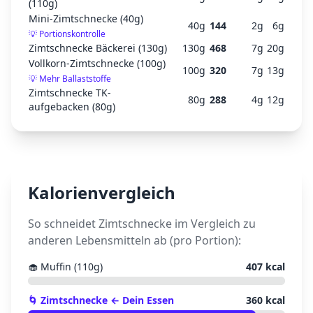
(110g)
Mini-Zimtschnecke (40g)
40
g
144
2
g
6
g
💡
Portionskontrolle
Zimtschnecke Bäckerei (130g)
130
g
468
7
g
20
g
Vollkorn-Zimtschnecke (100g)
100
g
320
7
g
13
g
💡
Mehr Ballaststoffe
Zimtschnecke TK-
80
g
288
4
g
12
g
aufgebacken (80g)
Kalorienvergleich
So schneidet
Zimtschnecke
im Vergleich zu
anderen Lebensmitteln ab (pro Portion):
🧁
Muffin (110g)
407
kcal
🌀
Zimtschnecke
← Dein Essen
360
kcal