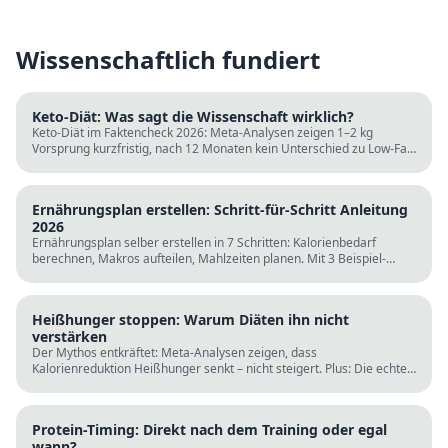
Wissenschaftlich fundiert
Keto-Diät: Was sagt die Wissenschaft wirklich?
Keto-Diät im Faktencheck 2026: Meta-Analysen zeigen 1–2 kg
Vorsprung kurzfristig, nach 12 Monaten kein Unterschied zu Low-Fat.
LDL steigt bei klassischer Keto. Für wen sie passt und für wen nicht.
Ernährungsplan erstellen: Schritt-für-Schritt Anleitung
2026
Ernährungsplan selber erstellen in 7 Schritten: Kalorienbedarf
berechnen, Makros aufteilen, Mahlzeiten planen. Mit 3 Beispiel-
Tagesplänen, Einkaufslisten und kostenlosen Rechnern.
Heißhunger stoppen: Warum Diäten ihn nicht
verstärken
Der Mythos entkräftet: Meta-Analysen zeigen, dass
Kalorienreduktion Heißhunger senkt – nicht steigert. Plus: Die echten
Ursachen (Schlaf, Protein, Blutzucker) und was wirklich hilft.
Protein-Timing: Direkt nach dem Training oder egal
wann?