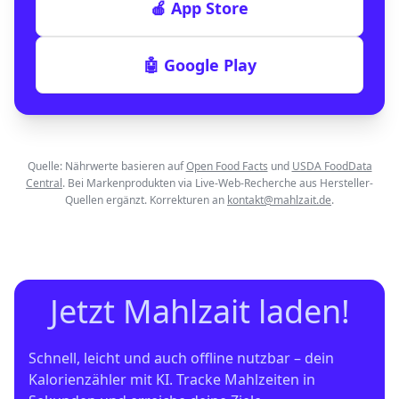
🍎 App Store
🤖 Google Play
Quelle: Nährwerte basieren auf
Open Food Facts
und
USDA FoodData
Central
. Bei Markenprodukten via Live-Web-Recherche aus Hersteller-
Quellen ergänzt. Korrekturen an
kontakt@mahlzait.de
.
Jetzt Mahlzait laden!
Schnell, leicht und auch offline nutzbar – dein 
Kalorienzähler mit KI. Tracke Mahlzeiten in 