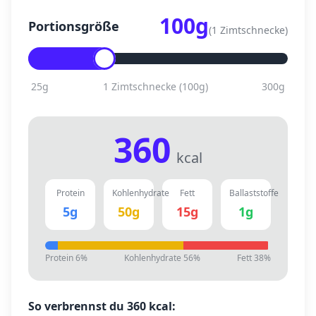
100
g
Portionsgröße
(
1 Zimtschnecke
)
25
g
1 Zimtschnecke
(
100
g)
300
g
360
kcal
Protein
Kohlenhydrate
Fett
Ballaststoffe
5
g
50
g
15
g
1
g
Protein
6
%
Kohlenhydrate
56
%
Fett
38
%
So verbrennst du
360
kcal: