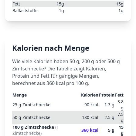
Fett
15
g
15
g
Ballaststoffe
1
g
1
g
Kalorien nach Menge
Wie viele Kalorien haben 50 g, 200 g oder 500 g
Zimtschnecke
? Die Tabelle zeigt Kalorien,
Protein und Fett für gängige Mengen,
berechnet aus
360
kcal pro 100 g.
Menge
Kalorien
Protein
Fett
3.8
25
g
Zimtschnecke
90
kcal
1.3
g
g
7.5
50
g
Zimtschnecke
180
kcal
2.5
g
g
100
g
Zimtschnecke
(
1
15
360
kcal
5
g
Zimtschnecke
)
g