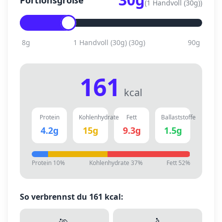
Portionsgröße
(
1 Handvoll (30g)
)
8
g
1 Handvoll (30g)
(
30
g)
90
g
161
kcal
Protein
Kohlenhydrate
Fett
Ballaststoffe
4.2
g
15
g
9.3
g
1.5
g
Protein
10
%
Kohlenhydrate
37
%
Fett
52
%
So verbrennst du
161
kcal: