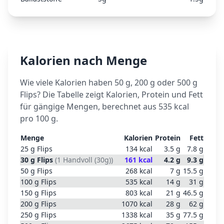
Kalorien nach Menge
Wie viele Kalorien haben 50 g, 200 g oder 500 g
Flips
? Die Tabelle zeigt Kalorien, Protein und Fett
für gängige Mengen, berechnet aus
535
kcal
pro 100 g.
Menge
Kalorien
Protein
Fett
25
g
Flips
134
kcal
3.5
g
7.8
g
30
g
Flips
(
1 Handvoll (30g)
)
161
kcal
4.2
g
9.3
g
50
g
Flips
268
kcal
7
g
15.5
g
100
g
Flips
535
kcal
14
g
31
g
150
g
Flips
803
kcal
21
g
46.5
g
200
g
Flips
1070
kcal
28
g
62
g
250
g
Flips
1338
kcal
35
g
77.5
g