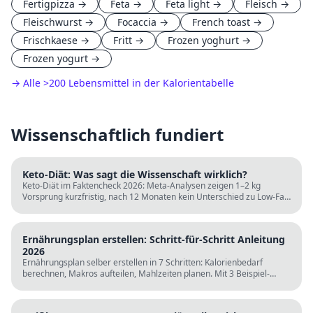
Fertigpizza
→
Feta
→
Feta light
→
Fleisch
→
Fleischwurst
→
Focaccia
→
French toast
→
Frischkaese
→
Fritt
→
Frozen yoghurt
→
Frozen yogurt
→
→ Alle
>
200 Lebensmittel in der Kalorientabelle
Wissenschaftlich fundiert
Keto-Diät: Was sagt die Wissenschaft wirklich?
Keto-Diät im Faktencheck 2026: Meta-Analysen zeigen 1–2 kg
Vorsprung kurzfristig, nach 12 Monaten kein Unterschied zu Low-Fat.
LDL steigt bei klassischer Keto. Für wen sie passt und für wen nicht.
Ernährungsplan erstellen: Schritt-für-Schritt Anleitung
2026
Ernährungsplan selber erstellen in 7 Schritten: Kalorienbedarf
berechnen, Makros aufteilen, Mahlzeiten planen. Mit 3 Beispiel-
Tagesplänen, Einkaufslisten und kostenlosen Rechnern.