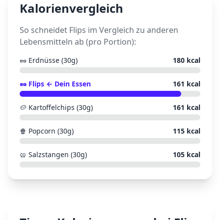
Kalorienvergleich
So schneidet
Flips
im Vergleich zu anderen
Lebensmitteln ab (pro Portion):
🥜
Erdnüsse (30g)
180
kcal
🥜
Flips
← Dein Essen
161
kcal
🥔
Kartoffelchips (30g)
161
kcal
🍿
Popcorn (30g)
115
kcal
🥨
Salzstangen (30g)
105
kcal