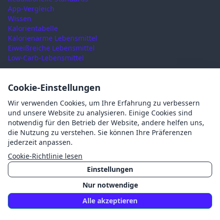
App-Vergleich
Wissen
Kalorientabelle
Kalorienarme Lebensmittel
Eiweißreiche Lebensmittel
Low-Carb-Lebensmittel
RECHTLICHES
Cookie-Einstellungen
Nutzungsbedingungen
Wir verwenden Cookies, um Ihre Erfahrung zu verbessern
Datenschutz
und unsere Website zu analysieren. Einige Cookies sind
Impressum
notwendig für den Betrieb der Website, andere helfen uns,
AGB
die Nutzung zu verstehen. Sie können Ihre Präferenzen
Cookies
jederzeit anpassen.
Cookie-Einstellungen
Cookie-Richtlinie lesen
Einstellungen
Nur notwendige
©
2026
Mahlzait · Made with ❤️ in Germany
Alle akzeptieren