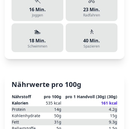
🏃
🚴
16
Min.
23
Min.
Joggen
Radfahren
🏊
🚶
18
Min.
40
Min.
Schwimmen
Spazieren
Nährwerte pro 100g
Nährstoff
pro 100g
pro
1 Handvoll (30g)
(
30
g)
Kalorien
535
kcal
161
kcal
Protein
14
g
4.2
g
Kohlenhydrate
50
g
15
g
Fett
31
g
9.3
g
Ballaststoffe
5
g
1.5
g