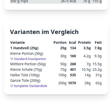
500
g
Flips
2675
kcal
70
g
155
g
Varianten im Vergleich
Variante
Portion
kcal
Protein
Fett
1 Handvoll (25g)
25
g
134
3.5
g
7.8
g
Kleine Portion (30g)
30
g
160
4.2
g
9.3
g
💡
Standard-Snackportion
Mittlere Portion (50g)
50
g
268
7
g
15.5
g
Kleine Schale (75g)
75
g
401
10.5
g
23.2
g
Halbe Tüte (100g)
100
g
535
14
g
31
g
Ganze Tüte (200g)
200
g
1070
28
g
62
g
💡
Komplette Standardtüte