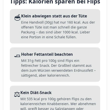
Tipps: Kalorien sparen bei
Flips
🥣
Klein abwiegen statt aus der Tüte
Eine Handvoll (30g) hat nur 160 kcal. Aus der
offenen Tüte isst man schnell die ganze
Packung – das sind über 1000 kcal. Lieber
eine Portion in eine Schale füllen.
🧈
Hoher Fettanteil beachten
Mit 31g Fett pro 100g sind Flips ein
fettreicher Snack. Der Großteil stammt aus
dem zum Würzen verwendeten Erdnussfett –
sättigend, aber kalorienreich.
⚖️
Kein Diät-Snack
Mit 535 kcal pro 100g gehören Flips zu den
kalorienreichen Knabbereien. Wer abnehmen
will, greift besser zu Salzstangen oder