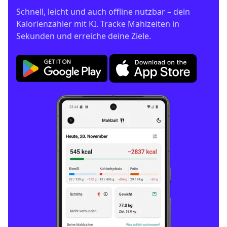
Schnell, leicht und auch offline nutzbar – dein 
Kalorienzähler mit KI. Tracke Mahlzeiten in 
Sekunden und erreiche deine Ziele.