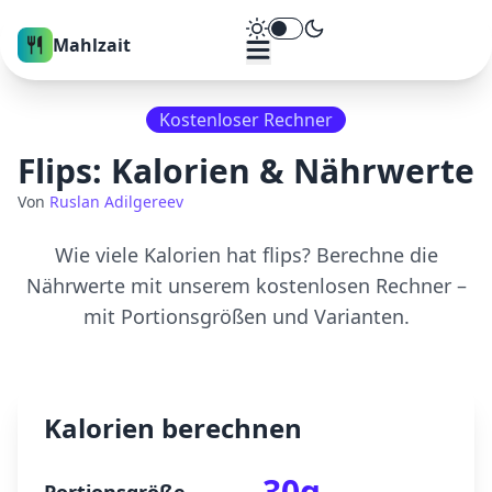
Theme umschalten
Mahlzait
Kostenloser Rechner
Flips
: Kalorien & Nährwerte
Von
Ruslan Adilgereev
Wie viele Kalorien hat
flips
? Berechne die
Nährwerte mit unserem kostenlosen Rechner –
mit Portionsgrößen und Varianten.
Kalorien berechnen
30
g