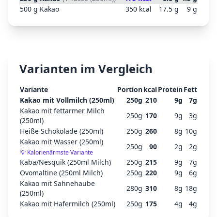
500
g
Kakao
350
kcal
17.5
g
9
g
Varianten im Vergleich
Variante
Portion
kcal
Protein
Fett
Kakao mit Vollmilch (250ml)
250
g
210
9
g
7
g
Kakao mit fettarmer Milch
250
g
170
9
g
3
g
(250ml)
Heiße Schokolade (250ml)
250
g
260
8
g
10
g
Kakao mit Wasser (250ml)
250
g
90
2
g
2
g
💡
Kalorienärmste Variante
Kaba/Nesquik (250ml Milch)
250
g
215
9
g
7
g
Ovomaltine (250ml Milch)
250
g
220
9
g
6
g
Kakao mit Sahnehaube
280
g
310
8
g
18
g
(250ml)
Kakao mit Hafermilch (250ml)
250
g
175
4
g
4
g