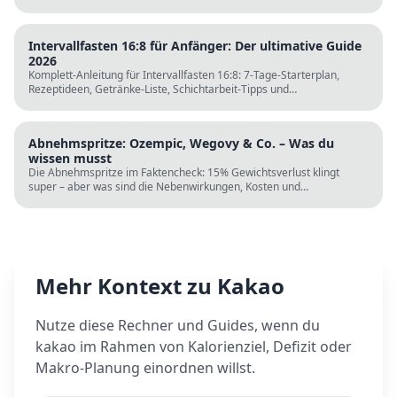
Tagesplänen, Einkaufslisten und kostenlosen Rechnern.
Intervallfasten 16:8 für Anfänger: Der ultimative Guide
2026
Komplett-Anleitung für Intervallfasten 16:8: 7-Tage-Starterplan,
Rezeptideen, Getränke-Liste, Schichtarbeit-Tipps und
wissenschaftliche Fakten. Perfekt zur Fastenzeit ab 5. März.
Abnehmspritze: Ozempic, Wegovy & Co. – Was du
wissen musst
Die Abnehmspritze im Faktencheck: 15% Gewichtsverlust klingt
super – aber was sind die Nebenwirkungen, Kosten und
Langzeitrisiken? Wissenschaft vs. TikTok-Hype.
Mehr Kontext zu
Kakao
Nutze diese Rechner und Guides, wenn du
kakao
im Rahmen von Kalorienziel, Defizit oder
Makro-Planung einordnen willst.