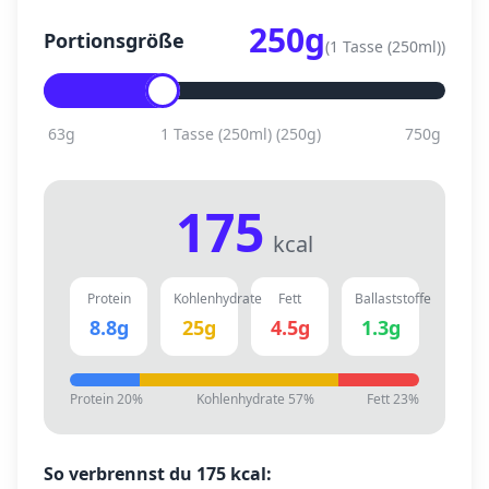
250
g
Portionsgröße
(
1 Tasse (250ml)
)
63
g
1 Tasse (250ml)
(
250
g)
750
g
175
kcal
Protein
Kohlenhydrate
Fett
Ballaststoffe
8.8
g
25
g
4.5
g
1.3
g
Protein
20
%
Kohlenhydrate
57
%
Fett
23
%
So verbrennst du
175
kcal: