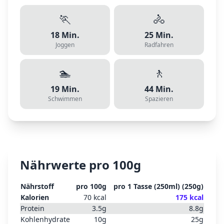
🏃
🚴
18
Min.
25
Min.
Joggen
Radfahren
🏊
🚶
19
Min.
44
Min.
Schwimmen
Spazieren
Nährwerte pro 100g
Nährstoff
pro 100g
pro
1 Tasse (250ml)
(
250
g)
Kalorien
70
kcal
175
kcal
Protein
3.5
g
8.8
g
Kohlenhydrate
10
g
25
g