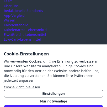
Team
Über uns
Redaktionelle Standards
App-Vergleich
Wissen
Kalorientabelle
Kalorienarme Lebensmittel
Eiweißreiche Lebensmittel
Low-Carb-Lebensmittel
RECHTLICHES
Cookie-Einstellungen
Nutzungsbedingungen
Wir verwenden Cookies, um Ihre Erfahrung zu verbessern
Datenschutz
und unsere Website zu analysieren. Einige Cookies sind
Impressum
notwendig für den Betrieb der Website, andere helfen uns,
AGB
die Nutzung zu verstehen. Sie können Ihre Präferenzen
Cookies
jederzeit anpassen.
Cookie-Einstellungen
Cookie-Richtlinie lesen
Einstellungen
Nur notwendige
©
2026
Mahlzait · Made with ❤️ in Germany