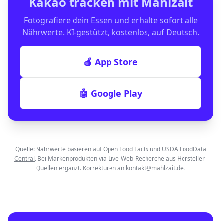
Kakao
tracken mit Mahlzait
Fotografiere dein Essen und erhalte sofort alle
Nährwerte. KI-gestützt, kostenlos, auf Deutsch.
🍎 App Store
🤖 Google Play
Quelle: Nährwerte basieren auf
Open Food Facts
und
USDA FoodData
Central
. Bei Markenprodukten via Live-Web-Recherche aus Hersteller-
Quellen ergänzt. Korrekturen an
kontakt@mahlzait.de
.