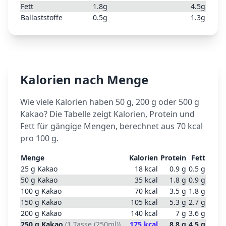
Fett
1.8
g
4.5
g
Ballaststoffe
0.5
g
1.3
g
Kalorien nach Menge
Wie viele Kalorien haben 50 g, 200 g oder 500 g
Kakao
? Die Tabelle zeigt Kalorien, Protein und
Fett für gängige Mengen, berechnet aus
70
kcal
pro 100 g.
Menge
Kalorien
Protein
Fett
25
g
Kakao
18
kcal
0.9
g
0.5
g
50
g
Kakao
35
kcal
1.8
g
0.9
g
100
g
Kakao
70
kcal
3.5
g
1.8
g
150
g
Kakao
105
kcal
5.3
g
2.7
g
200
g
Kakao
140
kcal
7
g
3.6
g
250
g
Kakao
(
1 Tasse (250ml)
)
175
kcal
8.8
g
4.5
g