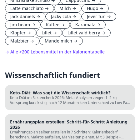
Milchshake schoko
→
Cappuccino
→
Latte macchiato
→
Milch
→
Hugo
→
Jack daniels
→
Jacky cola
→
Jever fun
→
Jim beam
→
Kaffee
→
Karamalz
→
Klopfer
→
Lillet
→
Lillet wild berry
→
Malzbier
→
Mandelmilch
→
→ Alle
>
200 Lebensmittel in der Kalorientabelle
Wissenschaftlich fundiert
Keto-Diät: Was sagt die Wissenschaft wirklich?
Keto-Diät im Faktencheck 2026: Meta-Analysen zeigen 1–2 kg
Vorsprung kurzfristig, nach 12 Monaten kein Unterschied zu Low-Fat.
LDL steigt bei klassischer Keto. Für wen sie passt und für wen nicht.
Ernährungsplan erstellen: Schritt-für-Schritt Anleitung
2026
Ernährungsplan selber erstellen in 7 Schritten: Kalorienbedarf
berechnen, Makros aufteilen, Mahlzeiten planen. Mit 3 Beispiel-