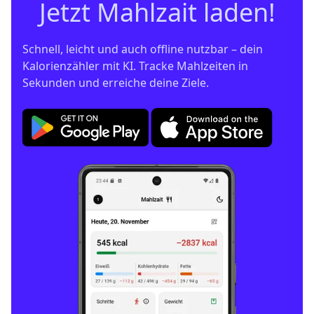
Jetzt Mahlzait laden!
Schnell, leicht und auch offline nutzbar – dein 
Kalorienzähler mit KI. Tracke Mahlzeiten in 
Sekunden und erreiche deine Ziele.