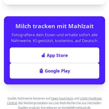
Milch
tracken mit Mahlzait
Fotografiere dein Essen und erhalte sofort alle
Nährwerte. KI-gestützt, kostenlos, auf Deutsch.
🍎 App Store
🤖 Google Play
Quelle: Nährwerte basieren auf
Open Food Facts
und
USDA FoodData
Central
. Bei Markenprodukten via Live-Web-Recherche aus Hersteller-
Quellen ergänzt. Korrekturen an
kontakt@mahlzait.de
.