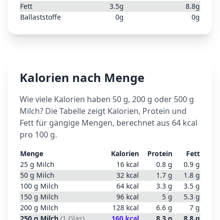
Fett
3.5
g
8.8
g
Ballaststoffe
0
g
0
g
Kalorien nach Menge
Wie viele Kalorien haben 50 g, 200 g oder 500 g
Milch
? Die Tabelle zeigt Kalorien, Protein und
Fett für gängige Mengen, berechnet aus
64
kcal
pro 100 g.
Menge
Kalorien
Protein
Fett
25
g
Milch
16
kcal
0.8
g
0.9
g
50
g
Milch
32
kcal
1.7
g
1.8
g
100
g
Milch
64
kcal
3.3
g
3.5
g
150
g
Milch
96
kcal
5
g
5.3
g
200
g
Milch
128
kcal
6.6
g
7
g
250
g
Milch
(
1 Glas
)
160
kcal
8.3
g
8.8
g