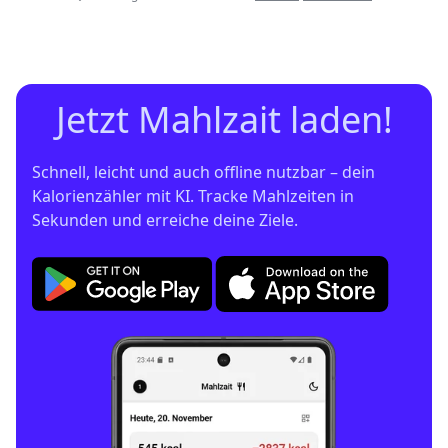
Jetzt Mahlzait laden!
Schnell, leicht und auch offline nutzbar – dein 
Kalorienzähler mit KI. Tracke Mahlzeiten in 
Sekunden und erreiche deine Ziele.