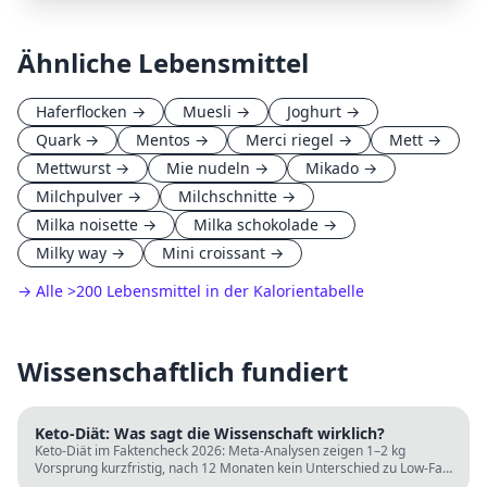
Ähnliche Lebensmittel
Haferflocken
→
Muesli
→
Joghurt
→
Quark
→
Mentos
→
Merci riegel
→
Mett
→
Mettwurst
→
Mie nudeln
→
Mikado
→
Milchpulver
→
Milchschnitte
→
Milka noisette
→
Milka schokolade
→
Milky way
→
Mini croissant
→
→ Alle
>
200 Lebensmittel in der Kalorientabelle
Wissenschaftlich fundiert
Keto-Diät: Was sagt die Wissenschaft wirklich?
Keto-Diät im Faktencheck 2026: Meta-Analysen zeigen 1–2 kg
Vorsprung kurzfristig, nach 12 Monaten kein Unterschied zu Low-Fat.
LDL steigt bei klassischer Keto. Für wen sie passt und für wen nicht.