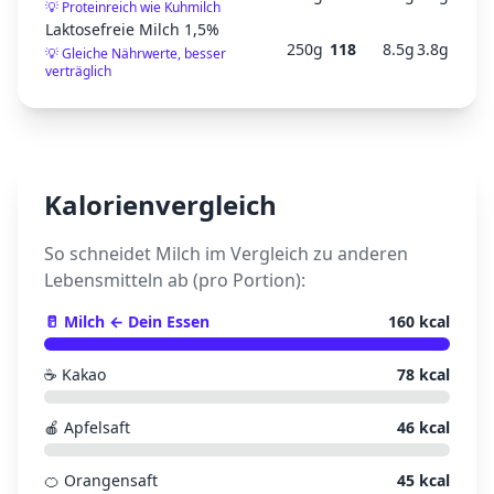
💡
Proteinreich wie Kuhmilch
Laktosefreie Milch 1,5%
250
g
118
8.5
g
3.8
g
💡
Gleiche Nährwerte, besser
verträglich
Kalorienvergleich
So schneidet
Milch
im Vergleich zu anderen
Lebensmitteln ab (pro Portion):
🥛
Milch
← Dein Essen
160
kcal
☕
Kakao
78
kcal
🍎
Apfelsaft
46
kcal
🍊
Orangensaft
45
kcal