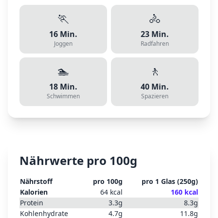
🏃
🚴
16
Min.
23
Min.
Joggen
Radfahren
🏊
🚶
18
Min.
40
Min.
Schwimmen
Spazieren
Nährwerte pro 100g
Nährstoff
pro 100g
pro
1 Glas
(
250
g)
Kalorien
64
kcal
160
kcal
Protein
3.3
g
8.3
g
Kohlenhydrate
4.7
g
11.8
g