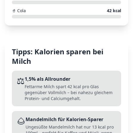
🥤
Cola
42
kcal
Tipps: Kalorien sparen bei
Milch
⚖️
1,5% als Allrounder
Fettarme Milch spart 42 kcal pro Glas
gegenüber Vollmilch – bei nahezu gleichem
Protein- und Calciumgehalt.
🌰
Mandelmilch für Kalorien-Sparer
Ungesüßte Mandelmilch hat nur 13 kcal pro
100ml – perfekt für Kaffee und Müsli, wenn