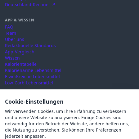
Deutschland-Rechner ↗
APP & WISSEN
FAQ
Team
Über uns
Redaktionelle Standards
App-Vergleich
Wissen
Kalorientabelle
Kalorienarme Lebensmittel
Eiweißreiche Lebensmittel
Low-Carb-Lebensmittel
RECHTLICHES
Cookie-Einstellungen
Nutzungsbedingungen
Wir verwenden Cookies, um Ihre Erfahrung zu verbessern
Datenschutz
und unsere Website zu analysieren. Einige Cookies sind
Impressum
notwendig für den Betrieb der Website, andere helfen uns,
AGB
die Nutzung zu verstehen. Sie können Ihre Präferenzen
Cookies
jederzeit anpassen.
Cookie-Einstellungen