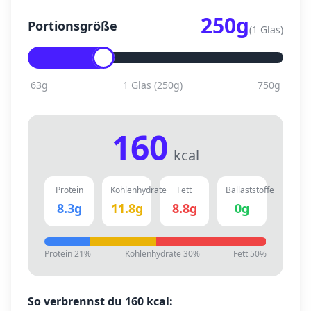
250
g
Portionsgröße
(
1 Glas
)
63
g
1 Glas
(
250
g)
750
g
160
kcal
Protein
Kohlenhydrate
Fett
Ballaststoffe
8.3
g
11.8
g
8.8
g
0
g
Protein
21
%
Kohlenhydrate
30
%
Fett
50
%
So verbrennst du
160
kcal: