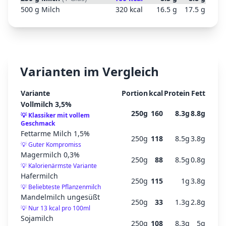
500
g
Milch
320
kcal
16.5
g
17.5
g
Varianten im Vergleich
Variante
Portion
kcal
Protein
Fett
Vollmilch 3,5%
250
g
160
8.3
g
8.8
g
💡
Klassiker mit vollem
Geschmack
Fettarme Milch 1,5%
250
g
118
8.5
g
3.8
g
💡
Guter Kompromiss
Magermilch 0,3%
250
g
88
8.5
g
0.8
g
💡
Kalorienärmste Variante
Hafermilch
250
g
115
1
g
3.8
g
💡
Beliebteste Pflanzenmilch
Mandelmilch ungesüßt
250
g
33
1.3
g
2.8
g
💡
Nur 13 kcal pro 100ml
Sojamilch
250
g
108
8.3
g
5
g