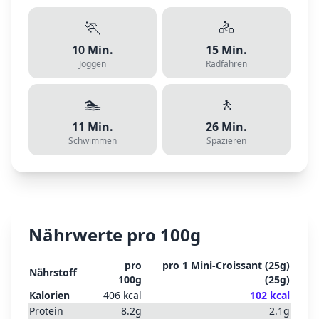
🏃
🚴
10
Min.
15
Min.
Joggen
Radfahren
🏊
🚶
11
Min.
26
Min.
Schwimmen
Spazieren
Nährwerte pro 100g
pro
pro
1 Mini-Croissant (25g)
Nährstoff
100g
(
25
g)
Kalorien
406
kcal
102
kcal
Protein
8.2
g
2.1
g