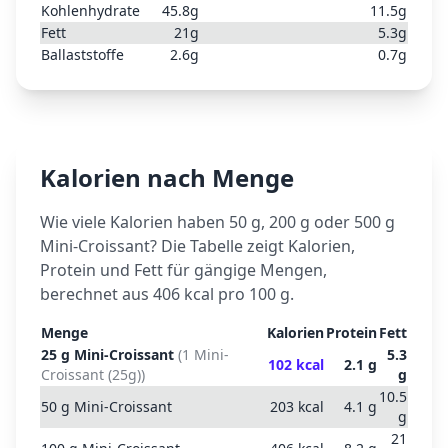
Kohlenhydrate
45.8
g
11.5
g
Fett
21
g
5.3
g
Ballaststoffe
2.6
g
0.7
g
Kalorien nach Menge
Wie viele Kalorien haben 50 g, 200 g oder 500 g
Mini-Croissant
? Die Tabelle zeigt Kalorien,
Protein und Fett für gängige Mengen,
berechnet aus
406
kcal pro 100 g.
Menge
Kalorien
Protein
Fett
25
g
Mini-Croissant
(
1 Mini-
5.3
102
kcal
2.1
g
Croissant (25g)
)
g
10.5
50
g
Mini-Croissant
203
kcal
4.1
g
g
21