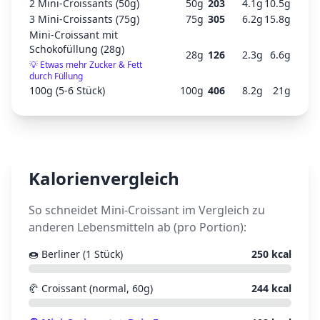
2 Mini-Croissants (50g)
50
g
203
4.1
g
10.5
g
3 Mini-Croissants (75g)
75
g
305
6.2
g
15.8
g
Mini-Croissant mit
Schokofüllung (28g)
28
g
126
2.3
g
6.6
g
💡
Etwas mehr Zucker & Fett
durch Füllung
100g (5-6 Stück)
100
g
406
8.2
g
21
g
Kalorienvergleich
So schneidet
Mini-Croissant
im Vergleich zu
anderen Lebensmitteln ab (pro Portion):
🍩
Berliner (1 Stück)
250
kcal
🥐
Croissant (normal, 60g)
244
kcal