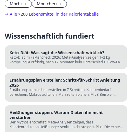
Mochi
→
Mon cheri
→
→ Alle
>
200 Lebensmittel in der Kalorientabelle
Wissenschaftlich fundiert
Keto-Diät: Was sagt die Wissenschaft wirklich?
Keto-Diät im Faktencheck 2026: Meta-Analysen zeigen 1–2 kg
Vorsprung kurzfristig, nach 12 Monaten kein Unterschied zu Low-Fat.
LDL steigt bei klassischer Keto. Für wen sie passt und für wen nicht.
Ernährungsplan erstellen: Schritt-für-Schritt Anleitung
2026
Ernährungsplan selber erstellen in 7 Schritten: Kalorienbedarf
berechnen, Makros aufteilen, Mahlzeiten planen. Mit 3 Beispiel-
Tagesplänen, Einkaufslisten und kostenlosen Rechnern.
Heißhunger stoppen: Warum Diäten ihn nicht
verstärken
Der Mythos entkräftet: Meta-Analysen zeigen, dass
Kalorienreduktion Heißhunger senkt – nicht steigert. Plus: Die echten
Ursachen (Schlaf, Protein, Blutzucker) und was wirklich hilft.