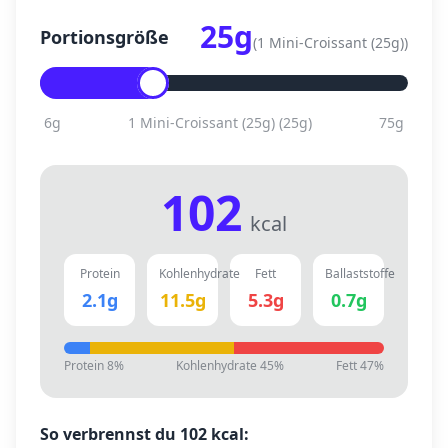
25
g
Portionsgröße
(
1 Mini-Croissant (25g)
)
6
g
1 Mini-Croissant (25g)
(
25
g)
75
g
102
kcal
Protein
Kohlenhydrate
Fett
Ballaststoffe
2.1
g
11.5
g
5.3
g
0.7
g
Protein
8
%
Kohlenhydrate
45
%
Fett
47
%
So verbrennst du
102
kcal: