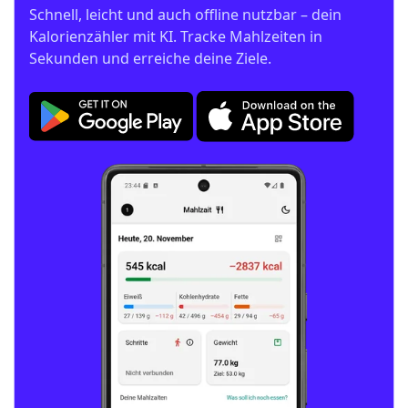
Schnell, leicht und auch offline nutzbar – dein 
Kalorienzähler mit KI. Tracke Mahlzeiten in 
Sekunden und erreiche deine Ziele.