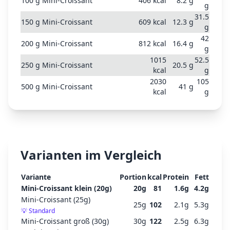
100
g
Mini-Croissant
406
kcal
8.2
g
g
31.5
150
g
Mini-Croissant
609
kcal
12.3
g
g
42
200
g
Mini-Croissant
812
kcal
16.4
g
g
1015
52.5
250
g
Mini-Croissant
20.5
g
kcal
g
2030
105
500
g
Mini-Croissant
41
g
kcal
g
Varianten im Vergleich
Variante
Portion
kcal
Protein
Fett
Mini-Croissant klein (20g)
20
g
81
1.6
g
4.2
g
Mini-Croissant (25g)
25
g
102
2.1
g
5.3
g
💡
Standard
Mini-Croissant groß (30g)
30
g
122
2.5
g
6.3
g