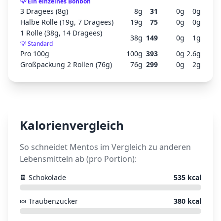
💡
Ein einzelnes Bonbon
3 Dragees (8g)
8
g
31
0
g
0
g
Halbe Rolle (19g, 7 Dragees)
19
g
75
0
g
0
g
1 Rolle (38g, 14 Dragees)
38
g
149
0
g
1
g
💡
Standard
Pro 100g
100
g
393
0
g
2.6
g
Großpackung 2 Rollen (76g)
76
g
299
0
g
2
g
Kalorienvergleich
So schneidet
Mentos
im Vergleich zu anderen
Lebensmitteln ab (pro Portion):
🍫
Schokolade
535
kcal
🍬
Traubenzucker
380
kcal