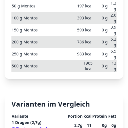
1.3
50
g
Mentos
197
kcal
0
g
g
2.6
100
g
Mentos
393
kcal
0
g
g
3.9
150
g
Mentos
590
kcal
0
g
g
5.2
200
g
Mentos
786
kcal
0
g
g
6.5
250
g
Mentos
983
kcal
0
g
g
1965
13
500
g
Mentos
0
g
kcal
g
Varianten im Vergleich
Variante
Portion
kcal
Protein
Fett
1 Dragee (2,7g)
2.7
g
11
0
g
0
g