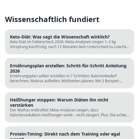
Wissenschaftlich fundiert
Keto-Diät: Was sagt die Wissenschaft wirklich?
Keto-Diät im Faktencheck 2026: Meta-Analysen zeigen 1–2 kg
Vorsprung kurzfristig, nach 12 Monaten kein Unterschied zu Low-Fat.
LDL steigt bei klassischer Keto. Für wen sie passt und für wen nicht.
Ernährungsplan erstellen: Schritt-für-Schritt Anleitung
2026
Ernährungsplan selber erstellen in 7 Schritten: Kalorienbedarf
berechnen, Makros aufteilen, Mahlzeiten planen. Mit 3 Beispiel-
Tagesplänen, Einkaufslisten und kostenlosen Rechnern.
Heißhunger stoppen: Warum Diäten ihn nicht
verstärken
Der Mythos entkräftet: Meta-Analysen zeigen, dass
Kalorienreduktion Heißhunger senkt – nicht steigert. Plus: Die echten
Ursachen (Schlaf, Protein, Blutzucker) und was wirklich hilft.
Protein-Timing: Direkt nach dem Training oder egal