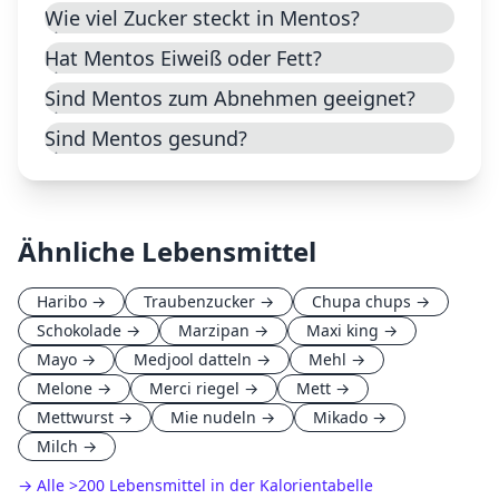
Wie viel Zucker steckt in Mentos?
Hat Mentos Eiweiß oder Fett?
Sind Mentos zum Abnehmen geeignet?
Sind Mentos gesund?
Ähnliche Lebensmittel
Haribo
→
Traubenzucker
→
Chupa chups
→
Schokolade
→
Marzipan
→
Maxi king
→
Mayo
→
Medjool datteln
→
Mehl
→
Melone
→
Merci riegel
→
Mett
→
Mettwurst
→
Mie nudeln
→
Mikado
→
Milch
→
→ Alle
>
200 Lebensmittel in der Kalorientabelle