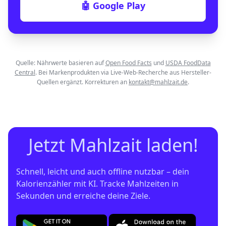
🤖 Google Play
Quelle: Nährwerte basieren auf
Open Food Facts
und
USDA FoodData
Central
. Bei Markenprodukten via Live-Web-Recherche aus Hersteller-
Quellen ergänzt. Korrekturen an
kontakt@mahlzait.de
.
Jetzt Mahlzait laden!
Schnell, leicht und auch offline nutzbar – dein 
Kalorienzähler mit KI. Tracke Mahlzeiten in 
Sekunden und erreiche deine Ziele.