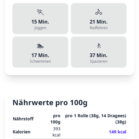
🏃
🚴
15
Min.
21
Min.
Joggen
Radfahren
🏊
🚶
17
Min.
37
Min.
Schwimmen
Spazieren
Nährwerte pro 100g
pro
pro
1 Rolle (38g, 14 Dragees)
Nährstoff
100g
(
38
g)
393
Kalorien
149
kcal
kcal