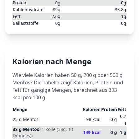
Protein
0
g
0
g
Kohlenhydrate
89
g
33.8
g
Fett
2.6
g
1
g
Ballaststoffe
0
g
0
g
Kalorien nach Menge
Wie viele Kalorien haben 50 g, 200 g oder 500 g
Mentos
? Die Tabelle zeigt Kalorien, Protein und
Fett für gängige Mengen, berechnet aus
393
kcal pro 100 g.
Menge
Kalorien
Protein
Fett
0.7
25
g
Mentos
98
kcal
0
g
g
38
g
Mentos
(
1 Rolle (38g, 14
149
kcal
0
g
1
g
Dragees)
)