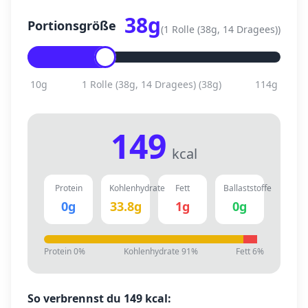
38
g
Portionsgröße
(
1 Rolle (38g, 14 Dragees)
)
10
g
1 Rolle (38g, 14 Dragees)
(
38
g)
114
g
149
kcal
Protein
Kohlenhydrate
Fett
Ballaststoffe
0
g
33.8
g
1
g
0
g
Protein
0
%
Kohlenhydrate
91
%
Fett
6
%
So verbrennst du
149
kcal: