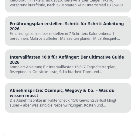
Keto-Diät im Faktencheck 2026: Meta-Analysen zeigen 1–2 kg
Vorsprung kurzfristig, nach 12 Monaten kein Unterschied zu Low-Fat.
LDL steigt bei klassischer Keto. Für wen sie passt und für wen nicht.
Ernährungsplan erstellen: Schritt-für-Schritt Anleitung
2026
Ernährungsplan selber erstellen in 7 Schritten: Kalorienbedarf
berechnen, Makros aufteilen, Mahlzeiten planen. Mit 3 Beispiel-
Tagesplänen, Einkaufslisten und kostenlosen Rechnern.
Intervallfasten 16:8 für Anfänger: Der ultimative Guide
2026
Komplett-Anleitung für Intervallfasten 16:8: 7-Tage-Starterplan,
Rezeptideen, Getränke-Liste, Schichtarbeit-Tipps und
wissenschaftliche Fakten. Perfekt zur Fastenzeit ab 5. März.
Abnehmspritze: Ozempic, Wegovy & Co. – Was du
wissen musst
Die Abnehmspritze im Faktencheck: 15% Gewichtsverlust klingt
super – aber was sind die Nebenwirkungen, Kosten und
Langzeitrisiken? Wissenschaft vs. TikTok-Hype.