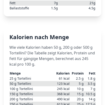
Fett
7
g
21
g
Ballaststoffe
1.5
g
4.5
g
Kalorien nach Menge
Wie viele Kalorien haben 50 g, 200 g oder 500 g
Tortellini
? Die Tabelle zeigt Kalorien, Protein und
Fett für gängige Mengen, berechnet aus
245
kcal pro 100 g.
Menge
Kalorien
Protein
Fett
25
g
Tortellini
61
kcal
2.5
g
1.8
g
50
g
Tortellini
123
kcal
5
g
3.5
g
100
g
Tortellini
245
kcal
10
g
7
g
150
g
Tortellini
368
kcal
15
g
10.5
g
200
g
Tortellini
490
kcal
20
g
14
g
250
g
Tortellini
613
kcal
25
g
17.5
g