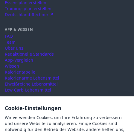
Essensplan erstellen
Trainingsplan erstellen
Deutschland-Rechner ↗
APP & WISSEN
FAQ
Team
Über uns
Redaktionelle Standards
App-Vergleich
Wissen
Kalorientabelle
Kalorienarme Lebensmittel
Eiweißreiche Lebensmittel
Low-Carb-Lebensmittel
RECHTLICHES
Cookie-Einstellungen
Nutzungsbedingungen
Wir verwenden Cookies, um Ihre Erfahrung zu verbessern
Datenschutz
und unsere Website zu analysieren. Einige Cookies sind
Impressum
notwendig für den Betrieb der Website, andere helfen uns,
AGB