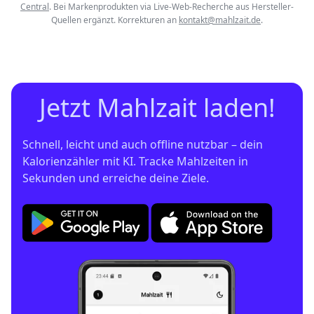
Central
. Bei Markenprodukten via Live-Web-Recherche aus Hersteller-
Quellen ergänzt. Korrekturen an
kontakt@mahlzait.de
.
Jetzt Mahlzait laden!
Schnell, leicht und auch offline nutzbar – dein 
Kalorienzähler mit KI. Tracke Mahlzeiten in 
Sekunden und erreiche deine Ziele.