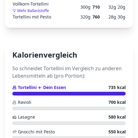
Vollkorn-Tortellini
300
g
710
32
g
20
g
💡
Mehr Ballaststoffe
Tortellini mit Pesto
320
g
760
28
g
30
g
Kalorienvergleich
So schneidet
Tortellini
im Vergleich zu anderen
Lebensmitteln ab (pro Portion):
🥟
Tortellini
← Dein Essen
735
kcal
🥟
Ravioli
700
kcal
🧀
Lasagne
580
kcal
🥔
Gnocchi mit Pesto
550
kcal