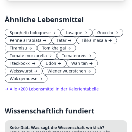
Ähnliche Lebensmittel
Spaghetti bolognese
→
Lasagne
→
Gnocchi
→
Penne arrabiata
→
Tatar
→
Tikka masala
→
Tiramisu
→
Tom kha gai
→
Tomate mozzarella
→
Tomatenreis
→
Tteokbokki
→
Udon
→
Wan tan
→
Weisswurst
→
Wiener wuerstchen
→
Wok gemuese
→
→ Alle
>
200 Lebensmittel in der Kalorientabelle
Wissenschaftlich fundiert
Keto-Diät: Was sagt die Wissenschaft wirklich?