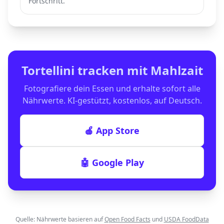
Fortschritt.
Tortellini
tracken mit Mahlzait
Fotografiere dein Essen und erhalte sofort alle
Nährwerte. KI-gestützt, kostenlos, auf Deutsch.
🍎 App Store
🤖 Google Play
Quelle: Nährwerte basieren auf
Open Food Facts
und
USDA FoodData