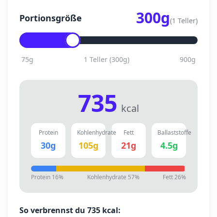
300
g
Portionsgröße
(
1 Teller
)
75
g
1 Teller
(
300
g)
900
g
735
kcal
Protein
Kohlenhydrate
Fett
Ballaststoffe
30
g
105
g
21
g
4.5
g
Protein
16
%
Kohlenhydrate
57
%
Fett
26
%
So verbrennst du
735
kcal: