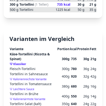
300
g
Tortellini
(
1 Teller
)
735
kcal
30
g
21
g
500
g
Tortellini
1225
kcal
50
g
35
g
Varianten im Vergleich
Variante
Portion
kcal
Protein
Fett
Käse-Tortellini (Ricotta &
Spinat)
300
g
735
30
g
21
g
💡
Klassiker
Fleisch-Tortellini
300
g
780
36
g
24
g
Tortellini in Sahnesauce
400
g
920
32
g
42
g
💡
Kalorienreichste Variante
Tortellini in Tomatensauce
380
g
680
28
g
16
g
💡
Leichtere Sauce
Tortellini in Brühe
400
g
550
26
g
14
g
💡
Kalorienärmste Variante
Tortellini-Salat (kalt)
350
g
640
24
g
22
g