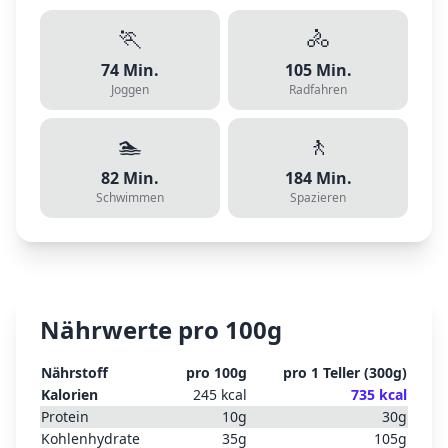
🏃
🚴
74
Min.
105
Min.
Joggen
Radfahren
🏊
🚶
82
Min.
184
Min.
Schwimmen
Spazieren
Nährwerte pro 100g
Nährstoff
pro 100g
pro
1 Teller
(
300
g)
Kalorien
245
kcal
735
kcal
Protein
10
g
30
g
Kohlenhydrate
35
g
105
g