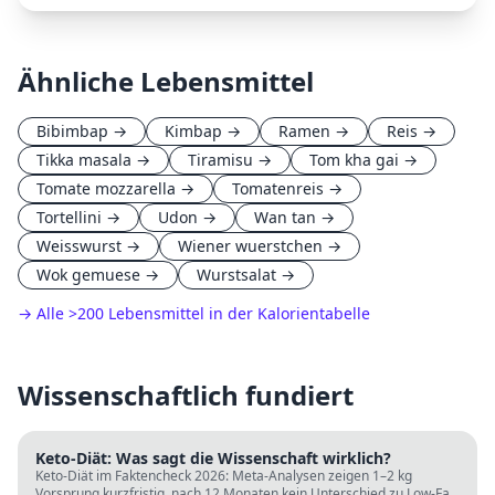
Ähnliche Lebensmittel
Bibimbap
→
Kimbap
→
Ramen
→
Reis
→
Tikka masala
→
Tiramisu
→
Tom kha gai
→
Tomate mozzarella
→
Tomatenreis
→
Tortellini
→
Udon
→
Wan tan
→
Weisswurst
→
Wiener wuerstchen
→
Wok gemuese
→
Wurstsalat
→
→ Alle
>
200 Lebensmittel in der Kalorientabelle
Wissenschaftlich fundiert
Keto-Diät: Was sagt die Wissenschaft wirklich?
Keto-Diät im Faktencheck 2026: Meta-Analysen zeigen 1–2 kg
Vorsprung kurzfristig, nach 12 Monaten kein Unterschied zu Low-Fat.