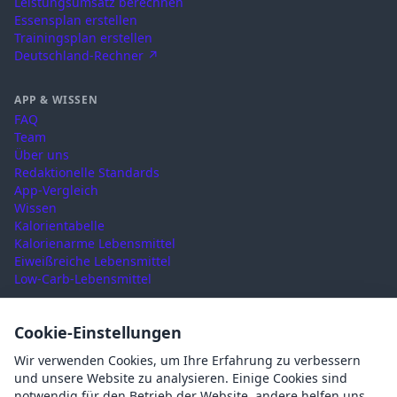
Leistungsumsatz berechnen
Essensplan erstellen
Trainingsplan erstellen
Deutschland-Rechner ↗
APP & WISSEN
FAQ
Team
Über uns
Redaktionelle Standards
App-Vergleich
Wissen
Kalorientabelle
Kalorienarme Lebensmittel
Eiweißreiche Lebensmittel
Low-Carb-Lebensmittel
RECHTLICHES
Cookie-Einstellungen
Nutzungsbedingungen
Wir verwenden Cookies, um Ihre Erfahrung zu verbessern
Datenschutz
und unsere Website zu analysieren. Einige Cookies sind
Impressum
notwendig für den Betrieb der Website, andere helfen uns,
AGB