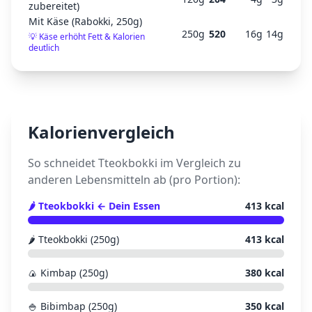
zubereitet)
Mit Käse (Rabokki, 250g)
250
g
520
16
g
14
g
💡
Käse erhöht Fett & Kalorien
deutlich
Kalorienvergleich
So schneidet
Tteokbokki
im Vergleich zu
anderen Lebensmitteln ab (pro Portion):
🌶️
Tteokbokki
← Dein Essen
413
kcal
🌶️
Tteokbokki (250g)
413
kcal
🍙
Kimbap (250g)
380
kcal
🍚
Bibimbap (250g)
350
kcal