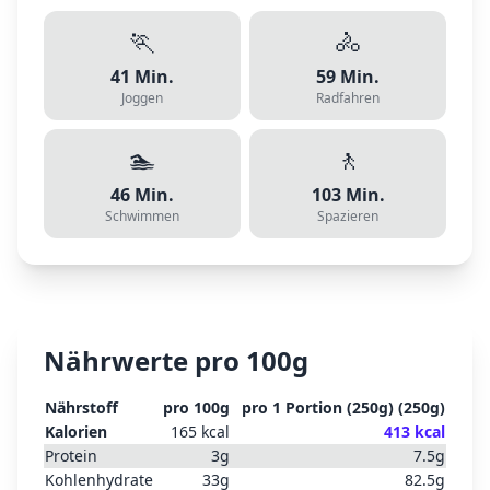
🏃
🚴
41
Min.
59
Min.
Joggen
Radfahren
🏊
🚶
46
Min.
103
Min.
Schwimmen
Spazieren
Nährwerte pro 100g
Nährstoff
pro 100g
pro
1 Portion (250g)
(
250
g)
Kalorien
165
kcal
413
kcal
Protein
3
g
7.5
g
Kohlenhydrate
33
g
82.5
g