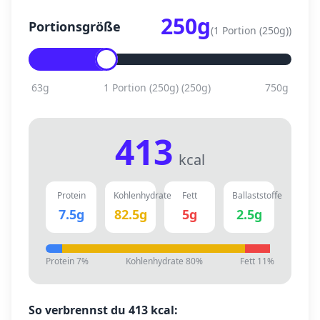
250
g
Portionsgröße
(
1 Portion (250g)
)
63
g
1 Portion (250g)
(
250
g)
750
g
413
kcal
Protein
Kohlenhydrate
Fett
Ballaststoffe
7.5
g
82.5
g
5
g
2.5
g
Protein
7
%
Kohlenhydrate
80
%
Fett
11
%
So verbrennst du
413
kcal: