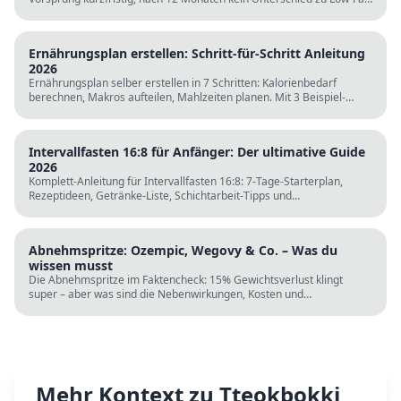
LDL steigt bei klassischer Keto. Für wen sie passt und für wen nicht.
Ernährungsplan erstellen: Schritt-für-Schritt Anleitung
2026
Ernährungsplan selber erstellen in 7 Schritten: Kalorienbedarf
berechnen, Makros aufteilen, Mahlzeiten planen. Mit 3 Beispiel-
Tagesplänen, Einkaufslisten und kostenlosen Rechnern.
Intervallfasten 16:8 für Anfänger: Der ultimative Guide
2026
Komplett-Anleitung für Intervallfasten 16:8: 7-Tage-Starterplan,
Rezeptideen, Getränke-Liste, Schichtarbeit-Tipps und
wissenschaftliche Fakten. Perfekt zur Fastenzeit ab 5. März.
Abnehmspritze: Ozempic, Wegovy & Co. – Was du
wissen musst
Die Abnehmspritze im Faktencheck: 15% Gewichtsverlust klingt
super – aber was sind die Nebenwirkungen, Kosten und
Langzeitrisiken? Wissenschaft vs. TikTok-Hype.
Mehr Kontext zu
Tteokbokki