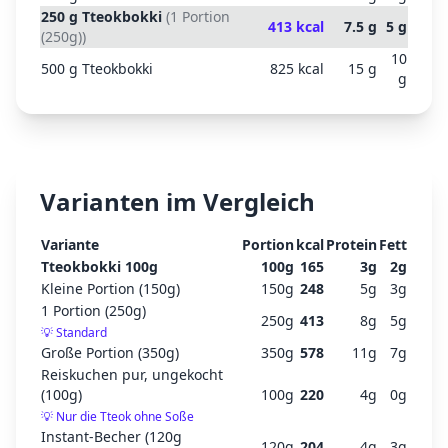
250
g
Tteokbokki
(
1 Portion
413
kcal
7.5
g
5
g
(250g)
)
10
500
g
Tteokbokki
825
kcal
15
g
g
Varianten im Vergleich
Variante
Portion
kcal
Protein
Fett
Tteokbokki 100g
100
g
165
3
g
2
g
Kleine Portion (150g)
150
g
248
5
g
3
g
1 Portion (250g)
250
g
413
8
g
5
g
💡
Standard
Große Portion (350g)
350
g
578
11
g
7
g
Reiskuchen pur, ungekocht
(100g)
100
g
220
4
g
0
g
💡
Nur die Tteok ohne Soße
Instant-Becher (120g
120
g
204
4
g
3
g