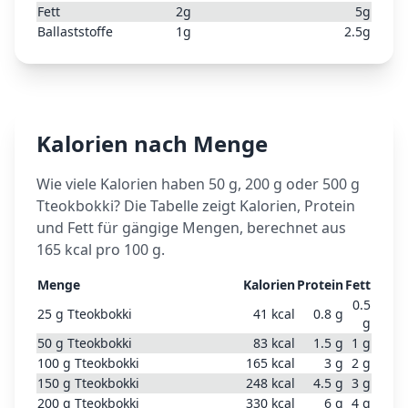
Fett
2
g
5
g
Ballaststoffe
1
g
2.5
g
Kalorien nach Menge
Wie viele Kalorien haben 50 g, 200 g oder 500 g
Tteokbokki
? Die Tabelle zeigt Kalorien, Protein
und Fett für gängige Mengen, berechnet aus
165
kcal pro 100 g.
Menge
Kalorien
Protein
Fett
0.5
25
g
Tteokbokki
41
kcal
0.8
g
g
50
g
Tteokbokki
83
kcal
1.5
g
1
g
100
g
Tteokbokki
165
kcal
3
g
2
g
150
g
Tteokbokki
248
kcal
4.5
g
3
g
200
g
Tteokbokki
330
kcal
6
g
4
g