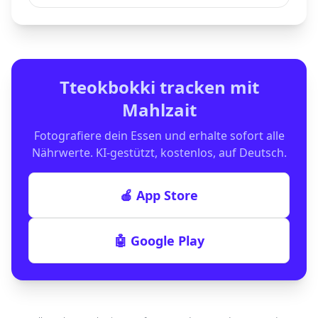
Tteokbokki
tracken mit
Mahlzait
Fotografiere dein Essen und erhalte sofort alle
Nährwerte. KI-gestützt, kostenlos, auf Deutsch.
🍎 App Store
🤖 Google Play