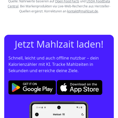
Quelle: Nährwerte basieren auf
Open Food Facts
und
USDA FoodData
Central
. Bei Markenprodukten via Live-Web-Recherche aus Hersteller-
Quellen ergänzt. Korrekturen an
kontakt@mahlzait.de
.
Jetzt Mahlzait laden!
Schnell, leicht und auch offline nutzbar – dein 
Kalorienzähler mit KI. Tracke Mahlzeiten in 
Sekunden und erreiche deine Ziele.