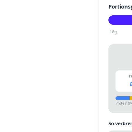
Portions
18
g
P
6
Protein
9
So verbre