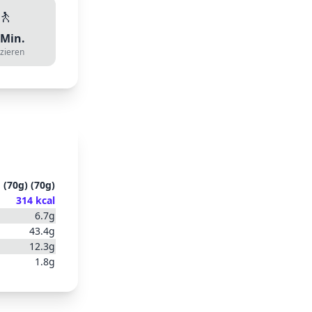
🚶
Min.
zieren
 (70g)
(
70
g)
314
kcal
6.7
g
43.4
g
12.3
g
1.8
g