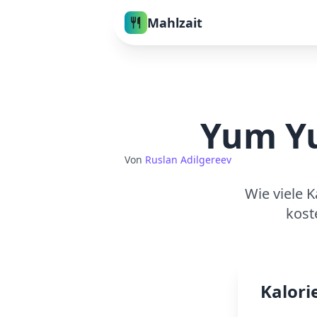
Mahlzait
Yum Y
Von
Ruslan Adilgereev
Wie viele K
kost
Kalori