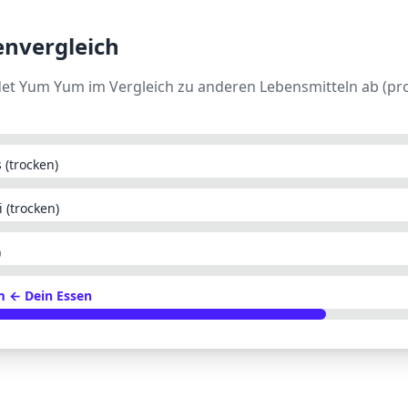
envergleich
det
Yum Yum
im Vergleich zu anderen Lebensmitteln ab (pro
 (trocken)
 (trocken)
)
m
← Dein Essen