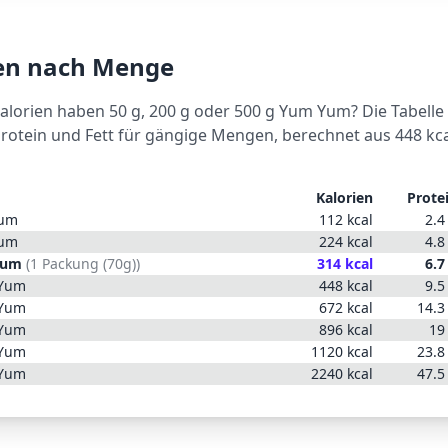
ien nach Menge
Kalorien haben 50 g, 200 g oder 500 g
Yum Yum
? Die Tabelle
Protein und Fett für gängige Mengen, berechnet aus
448
kca
Kalorien
Prote
um
112
kcal
2.4
um
224
kcal
4.8
Yum
(
1 Packung (70g)
)
314
kcal
6.7
Yum
448
kcal
9.5
Yum
672
kcal
14.3
Yum
896
kcal
19
Yum
1120
kcal
23.8
Yum
2240
kcal
47.5