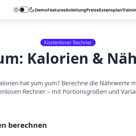
Demo
Features
Anleitung
Preise
Essensplan
Traini
Theme umschalten
Kostenloser Rechner
um
: Kalorien & Nä
alorien hat
yum yum
? Berechne die Nährwerte 
enlosen Rechner – mit Portionsgrößen und Varia
en berechnen