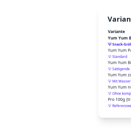
Varian
Variante
Yum Yum Be
💡
Snack-Grö
Yum Yum Pa
💡
Standard
Yum Yum Bi
💡
Sättigende 
Yum Yum zub
💡
Mit Wasser 
Yum Yum nu
💡
Ohne kompl
Pro 100g (t
💡
Referenzwe