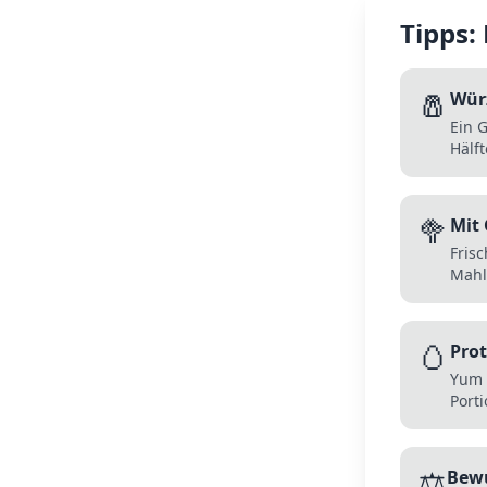
Tipps:
🧂
Wür
Ein G
Hälf
🥦
Mit
Fris
Mahlz
🥚
Pro
Yum 
Porti
⚖️
Bewu