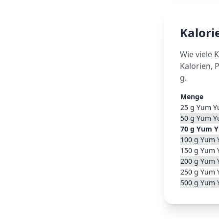
Kalor
Wie viele 
Kalorien, 
g.
Menge
25
g
Yum Y
50
g
Yum Y
70
g
Yum 
100
g
Yum 
150
g
Yum 
200
g
Yum 
250
g
Yum 
500
g
Yum 