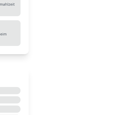
tmahlzeit
beim