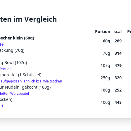
ten im Vergleich
Portion
kcal
P
cher klein (60g)
60
g
269
ße
ckung (70g)
70
g
314
g Bowl (107g)
107
g
479
Portion
ereitet (1 Schüssel)
250
g
320
aufgegossen, ähnlich kcal wie trocken
r Nudeln, gekocht (180g)
180
g
252
etten Würzbeutel
rocken)
100
g
448
rt