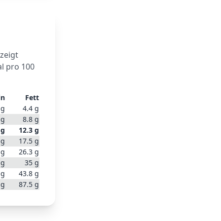
 zeigt
l pro 100
in
Fett
g
4.4
g
g
8.8
g
g
12.3
g
g
17.5
g
g
26.3
g
g
35
g
g
43.8
g
g
87.5
g