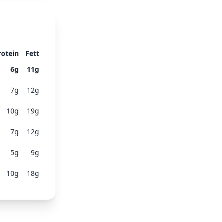
rotein
Fett
6
g
11
g
7
g
12
g
10
g
19
g
7
g
12
g
5
g
9
g
10
g
18
g