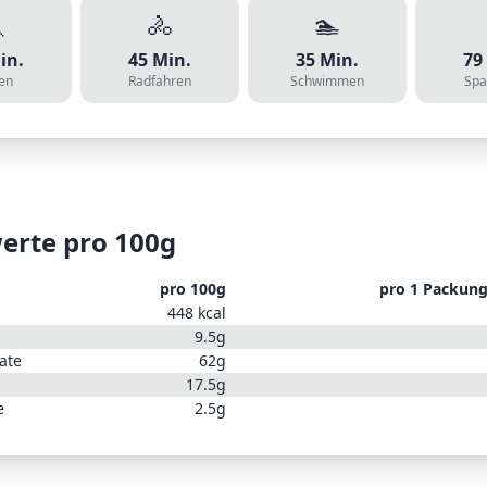

🚴
🏊
in.
45
Min.
35
Min.
79
en
Radfahren
Schwimmen
Spa
erte pro 100g
pro 100g
pro
1 Packung
448
kcal
9.5
g
ate
62
g
17.5
g
e
2.5
g