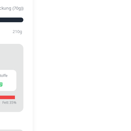
ckung (70g)
)
210
g
toffe
g
Fett
35
%