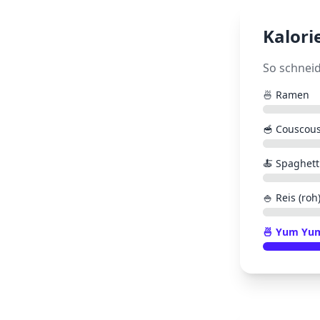
Kalori
So schnei
🍜
Ramen
🥣
Couscous
🍝
Spaghetti
🍚
Reis (roh
🍜
Yum Yu