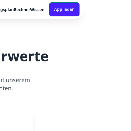
App laden
ngsplan
Rechner
Wissen
hrwerte
mit unserem
nten.