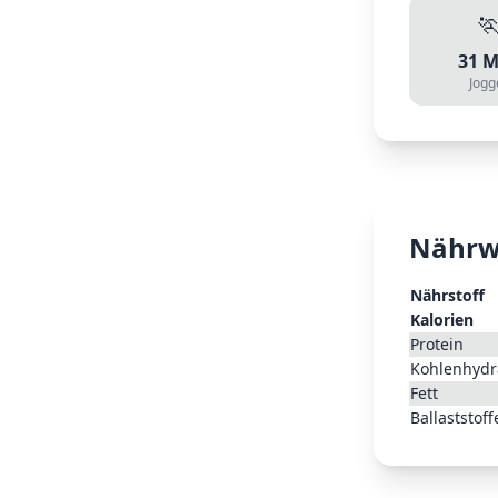

31
M
Jogg
Nährw
Nährstoff
Kalorien
Protein
Kohlenhydr
Fett
Ballaststoff