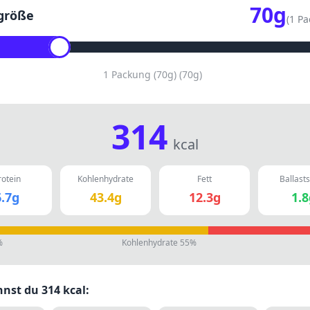
70
g
größe
(
1 Pa
1 Packung (70g)
(
70
g)
314
kcal
rotein
Kohlenhydrate
Fett
Ballasts
.7
g
43.4
g
12.3
g
1.8
%
Kohlenhydrate
55
%
nnst du
314
kcal: