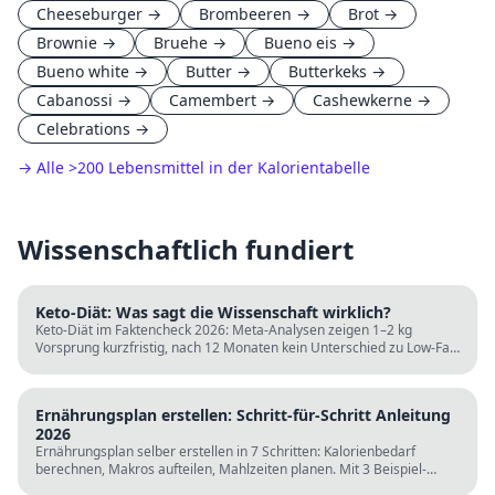
Cheeseburger
→
Brombeeren
→
Brot
→
Brownie
→
Bruehe
→
Bueno eis
→
Bueno white
→
Butter
→
Butterkeks
→
Cabanossi
→
Camembert
→
Cashewkerne
→
Celebrations
→
→ Alle
>
200 Lebensmittel in der Kalorientabelle
Wissenschaftlich fundiert
Keto-Diät: Was sagt die Wissenschaft wirklich?
Keto-Diät im Faktencheck 2026: Meta-Analysen zeigen 1–2 kg
Vorsprung kurzfristig, nach 12 Monaten kein Unterschied zu Low-Fat.
LDL steigt bei klassischer Keto. Für wen sie passt und für wen nicht.
Ernährungsplan erstellen: Schritt-für-Schritt Anleitung
2026
Ernährungsplan selber erstellen in 7 Schritten: Kalorienbedarf
berechnen, Makros aufteilen, Mahlzeiten planen. Mit 3 Beispiel-
Tagesplänen, Einkaufslisten und kostenlosen Rechnern.