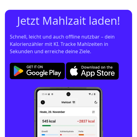
Jetzt Mahlzait laden!
Schnell, leicht und auch offline nutzbar – dein 
Kalorienzähler mit KI. Tracke Mahlzeiten in 
Sekunden und erreiche deine Ziele.