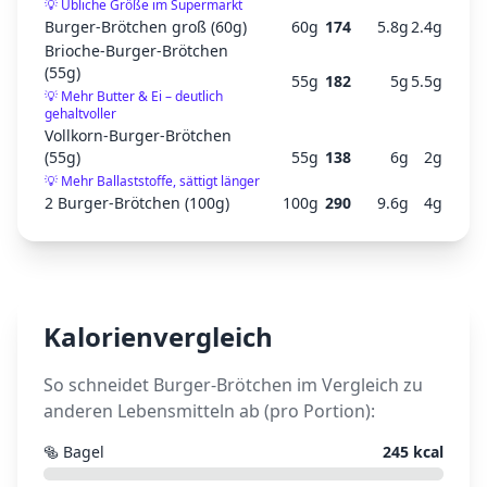
💡
Übliche Größe im Supermarkt
Burger-Brötchen groß (60g)
60
g
174
5.8
g
2.4
g
Brioche-Burger-Brötchen
(55g)
55
g
182
5
g
5.5
g
💡
Mehr Butter & Ei – deutlich
gehaltvoller
Vollkorn-Burger-Brötchen
(55g)
55
g
138
6
g
2
g
💡
Mehr Ballaststoffe, sättigt länger
2 Burger-Brötchen (100g)
100
g
290
9.6
g
4
g
Kalorienvergleich
So schneidet
Burger-Brötchen
im Vergleich zu
anderen Lebensmitteln ab (pro Portion):
🥯
Bagel
245
kcal