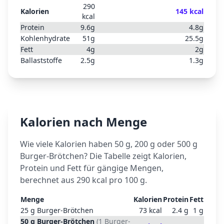
290
Kalorien
145
kcal
kcal
Protein
9.6
g
4.8
g
Kohlenhydrate
51
g
25.5
g
Fett
4
g
2
g
Ballaststoffe
2.5
g
1.3
g
Kalorien nach Menge
Wie viele Kalorien haben 50 g, 200 g oder 500 g
Burger-Brötchen
? Die Tabelle zeigt Kalorien,
Protein und Fett für gängige Mengen,
berechnet aus
290
kcal pro 100 g.
Menge
Kalorien
Protein
Fett
25
g
Burger-Brötchen
73
kcal
2.4
g
1
g
50
g
Burger-Brötchen
(
1 Burger-