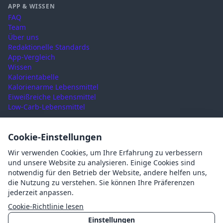
APP & WISSEN
FAQ
Team
Über uns
Redaktionelle Standards
App-Vergleich
Wissen
Kalorientabelle
Kalorienarme Lebensmittel
Eiweißreiche Lebensmittel
Low-Carb-Lebensmittel
RECHTLICHES
Cookie-Einstellungen
Nutzungsbedingungen
Wir verwenden Cookies, um Ihre Erfahrung zu verbessern
Datenschutz
und unsere Website zu analysieren. Einige Cookies sind
Impressum
notwendig für den Betrieb der Website, andere helfen uns,
AGB
die Nutzung zu verstehen. Sie können Ihre Präferenzen
Cookies
jederzeit anpassen.
Cookie-Einstellungen
Cookie-Richtlinie lesen
Einstellungen