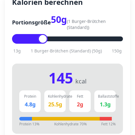
Kalorien berechnen
50
g
(
1 Burger-Brötchen
Portionsgröße
(Standard)
)
13
g
1 Burger-Brötchen (Standard)
(
50
g)
150
g
145
kcal
Protein
Kohlenhydrate
Fett
Ballaststoffe
4.8
g
25.5
g
2
g
1.3
g
Protein
13
%
Kohlenhydrate
70
%
Fett
12
%