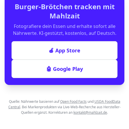
Burger-Brötchen
tracken mit
Mahlzait
Fotografiere dein Essen und erhalte sofort alle
Nährwerte. KI-gestützt, kostenlos, auf Deutsch.
🍎 App Store
🤖 Google Play
Quelle: Nährwerte basieren auf
Open Food Facts
und
USDA FoodData
Central
. Bei Markenprodukten via Live-Web-Recherche aus Hersteller-
Quellen ergänzt. Korrekturen an
kontakt@mahlzait.de
.