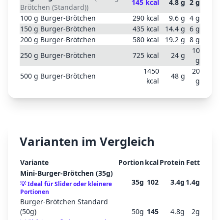
145
kcal
4.8
g
2
g
Brötchen (Standard)
)
100
g
Burger-Brötchen
290
kcal
9.6
g
4
g
150
g
Burger-Brötchen
435
kcal
14.4
g
6
g
200
g
Burger-Brötchen
580
kcal
19.2
g
8
g
10
250
g
Burger-Brötchen
725
kcal
24
g
g
1450
20
500
g
Burger-Brötchen
48
g
kcal
g
Varianten im Vergleich
Variante
Portion
kcal
Protein
Fett
Mini-Burger-Brötchen (35g)
35
g
102
3.4
g
1.4
g
💡
Ideal für Slider oder kleinere
Portionen
Burger-Brötchen Standard
(50g)
50
g
145
4.8
g
2
g