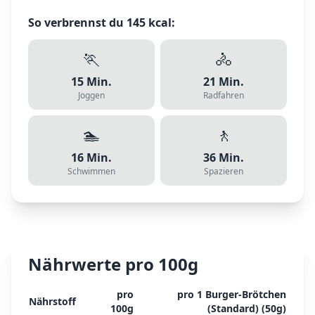
So verbrennst du
145
kcal:
🏃
🚴
15
Min.
21
Min.
Joggen
Radfahren
🏊
🚶
16
Min.
36
Min.
Schwimmen
Spazieren
Nährwerte pro 100g
pro
pro
1 Burger-Brötchen
Nährstoff
100g
(Standard)
(
50
g)