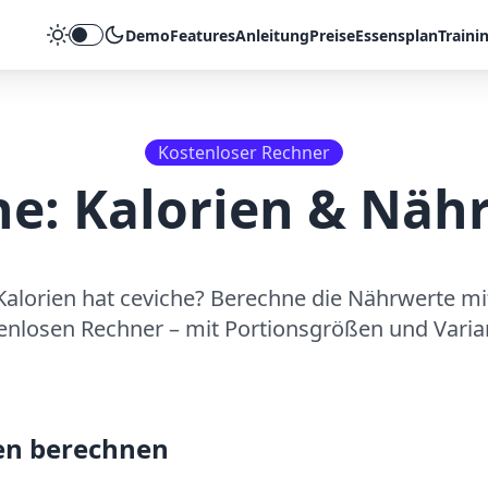
Demo
Features
Anleitung
Preise
Essensplan
Traini
Theme umschalten
Kostenloser Rechner
he
: Kalorien & Näh
Kalorien hat
ceviche
? Berechne die Nährwerte m
enlosen Rechner – mit Portionsgrößen und Varia
en berechnen