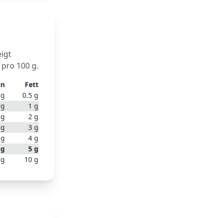
eigt
 pro 100 g.
in
Fett
g
0.5
g
g
1
g
g
2
g
g
3
g
g
4
g
g
5
g
g
10
g