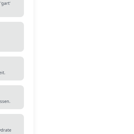
'gart'
it.
Essen.
ydrate