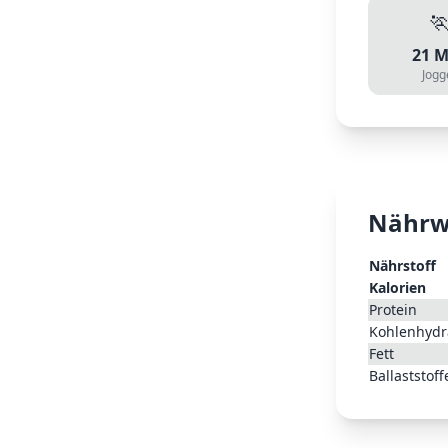

21
M
Jogg
Nährw
Nährstoff
Kalorien
Protein
Kohlenhydr
Fett
Ballaststoff