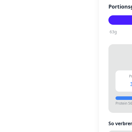
Portions
63
g
P
Protein
5
So verbre