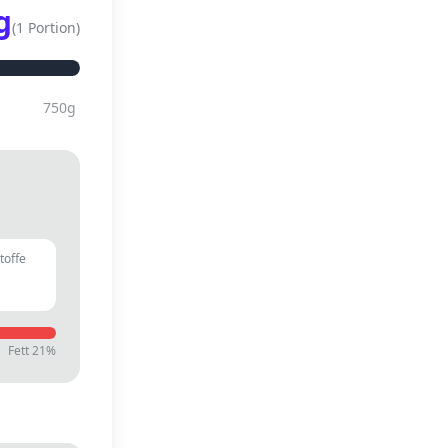
g
(
1 Portion
)
750
g
toffe
g
Fett
21
%