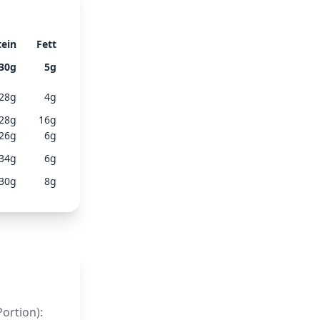
tein
Fett
30
g
5
g
28
g
4
g
28
g
16
g
26
g
6
g
34
g
6
g
30
g
8
g
ortion):