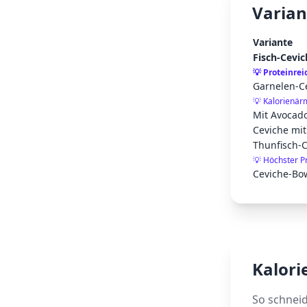
Varian
Variante
Fisch-Cevic
💡
Proteinrei
Garnelen-C
💡
Kalorienär
Mit Avocad
Ceviche mit
Thunfisch-
💡
Höchster P
Ceviche-Bow
Kalori
So schnei