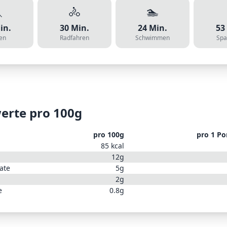

🚴
🏊
in.
30
Min.
24
Min.
53
en
Radfahren
Schwimmen
Spa
erte pro 100g
pro 100g
pro
1 Po
85
kcal
12
g
ate
5
g
2
g
e
0.8
g