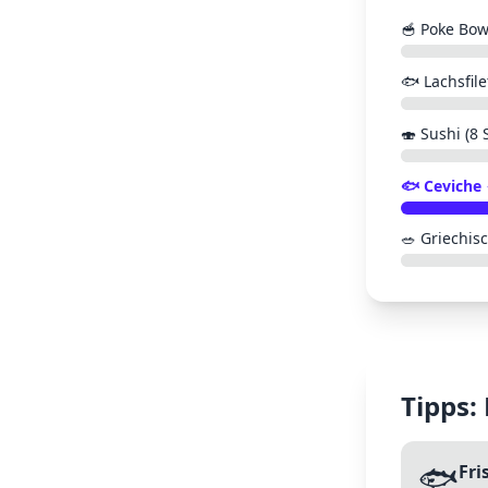
🥣
Poke Bow
🐟
Lachsfil
🍣
Sushi (8 
🐟
Ceviche
🥗
Griechisc
Tipps:
🐟
Fri