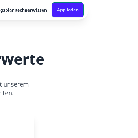
App laden
ngsplan
Rechner
Wissen
rwerte
it unserem
nten.