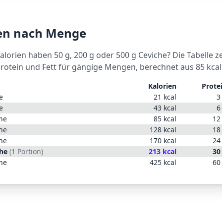
ien nach Menge
Kalorien haben 50 g, 200 g oder 500 g
Ceviche
? Die Tabelle z
Protein und Fett für gängige Mengen, berechnet aus
85
kcal
Kalorien
Prote
e
21
kcal
3
e
43
kcal
6
he
85
kcal
12
he
128
kcal
18
he
170
kcal
24
he
(
1 Portion
)
213
kcal
30
he
425
kcal
60