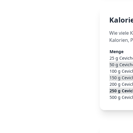
Kalor
Wie viele 
Kalorien, 
Menge
25
g
Cevich
50
g
Cevich
100
g
Cevic
150
g
Cevic
200
g
Cevic
250
g
Cevic
500
g
Cevic