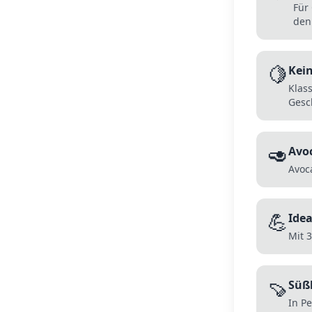
Für
den 
🍋
Kein
Klas
Gesc
🥑
Avoc
Avoca
💪
Idea
Mit 
🍠
Süßk
In Pe