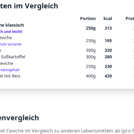
ten im Vergleich
Portion
kcal
Pro
he klassisch
250
g
213
ch und leicht
eviche
250
g
195
mste Variante
o
300
g
320
 Süßkartoffel
300
g
280
Ceviche
250
g
230
roteingehalt
l mit Reis
400
g
420
envergleich
det
Ceviche
im Vergleich zu anderen Lebensmitteln ab (pro P