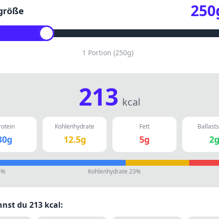
250
größe
1 Portion
(
250
g)
213
kcal
rotein
Kohlenhydrate
Fett
Ballasts
30
g
12.5
g
5
g
2
6
%
Kohlenhydrate
23
%
nnst du
213
kcal: