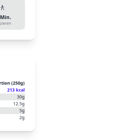
🚶
Min.
zieren
rtion
(
250
g)
213
kcal
30
g
12.5
g
5
g
2
g