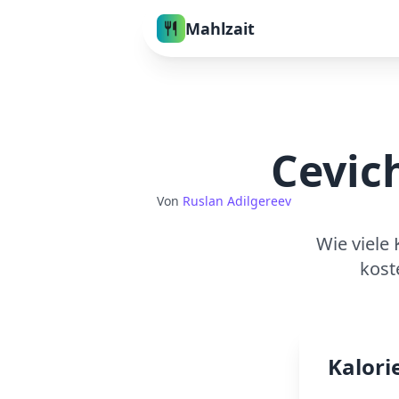
Mahlzait
Cevic
Von
Ruslan Adilgereev
Wie viele 
kost
Kalori