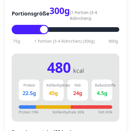
300
g
(
1 Portion (3-4
Portionsgröße
Röhrchen)
)
75
g
1 Portion (3-4 Röhrchen)
(
300
g)
900
g
480
kcal
Protein
Kohlenhydrate
Fett
Ballaststoffe
22.5
g
45
g
24
g
4.5
g
Protein
19
%
Kohlenhydrate
38
%
Fett
45
%