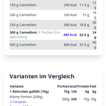
12
150
g
Cannelloni
240
kcal
11.3
g
g
16
200
g
Cannelloni
320
kcal
15
g
g
20
250
g
Cannelloni
400
kcal
18.8
g
g
300
g
Cannelloni
(
1 Portion (3-4
24
480
kcal
22.5
g
Röhrchen)
)
g
40
500
g
Cannelloni
800
kcal
37.5
g
g
Varianten im Vergleich
Variante
Portion
kcal
Protein
Fett
1 Röhrchen gefüllt (75g)
75
g
120
6
g
6
g
Kleine Portion (200g)
200
g
320
15
g
16
g
💡
Vorspeise