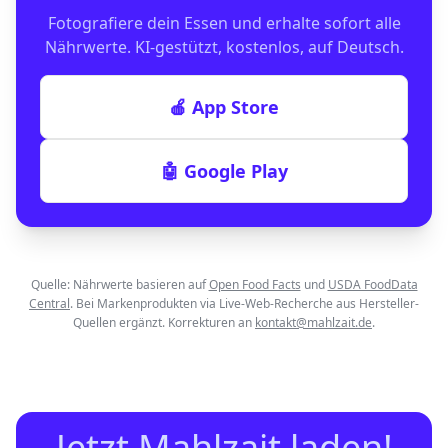
Fotografiere dein Essen und erhalte sofort alle
Nährwerte. KI-gestützt, kostenlos, auf Deutsch.
🍎 App Store
🤖 Google Play
Quelle: Nährwerte basieren auf
Open Food Facts
und
USDA FoodData
Central
. Bei Markenprodukten via Live-Web-Recherche aus Hersteller-
Quellen ergänzt. Korrekturen an
kontakt@mahlzait.de
.
Jetzt Mahlzait laden!