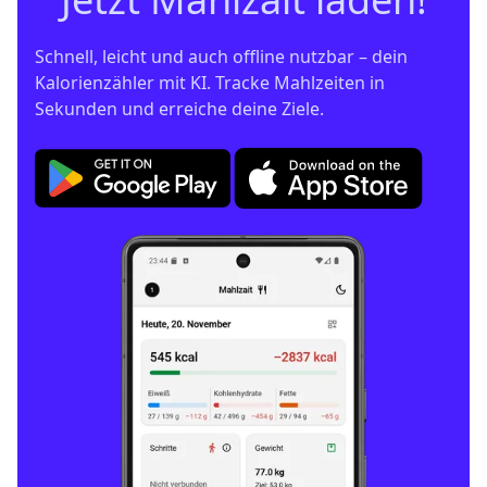
Schnell, leicht und auch offline nutzbar – dein 
Kalorienzähler mit KI. Tracke Mahlzeiten in 
Sekunden und erreiche deine Ziele.