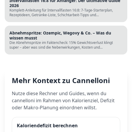
Intervallfasten 16:8 für Anfänger: Der ultimative Guide
2026
Komplett-Anleitung für Intervallfasten 16:8: 7-Tage-Starterplan,
Rezeptideen, Getränke-Liste, Schichtarbeit-Tipps und
wissenschaftliche Fakten. Perfekt zur Fastenzeit ab 5. März.
Abnehmspritze: Ozempic, Wegovy & Co. – Was du
wissen musst
Die Abnehmspritze im Faktencheck: 15% Gewichtsverlust klingt
super – aber was sind die Nebenwirkungen, Kosten und
Langzeitrisiken? Wissenschaft vs. TikTok-Hype.
Mehr Kontext zu
Cannelloni
Nutze diese Rechner und Guides, wenn du
cannelloni
im Rahmen von Kalorienziel, Defizit
oder Makro-Planung einordnen willst.
Kaloriendefizit berechnen