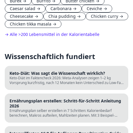
Burek
→
Burrito
→
Butter chicken
→
Caesar salad
→
Carbonara
→
Ceviche
→
Cheesecake
→
Chia pudding
→
Chicken curry
→
Chicken tikka masala
→
→ Alle
>
200 Lebensmittel in der Kalorientabelle
Wissenschaftlich fundiert
Keto-Diät: Was sagt die Wissenschaft wirklich?
Keto-Diät im Faktencheck 2026: Meta-Analysen zeigen 1–2 kg
Vorsprung kurzfristig, nach 12 Monaten kein Unterschied zu Low-Fat.
LDL steigt bei klassischer Keto. Für wen sie passt und für wen nicht.
Ernährungsplan erstellen: Schritt-für-Schritt Anleitung
2026
Ernährungsplan selber erstellen in 7 Schritten: Kalorienbedarf
berechnen, Makros aufteilen, Mahlzeiten planen. Mit 3 Beispiel-
Tagesplänen, Einkaufslisten und kostenlosen Rechnern.