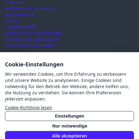
Über uns
Redaktionelle Standards
App-Vergleich
Wissen
Kalorientabelle
Kalorienarme Lebensmittel
Eiweißreiche Lebensmittel
Low-Carb-Lebensmittel
RECHTLICHES
Cookie-Einstellungen
Nutzungsbedingungen
Wir verwenden Cookies, um Ihre Erfahrung zu verbessern
Datenschutz
und unsere Website zu analysieren. Einige Cookies sind
Impressum
notwendig für den Betrieb der Website, andere helfen uns,
AGB
die Nutzung zu verstehen. Sie können Ihre Präferenzen
Cookies
jederzeit anpassen.
Cookie-Einstellungen
Cookie-Richtlinie lesen
Einstellungen
Nur notwendige
©
2026
Mahlzait · Made with ❤️ in Germany
Alle akzeptieren