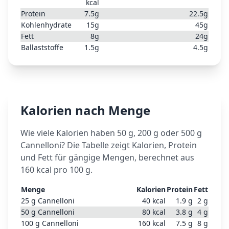
kcal
Protein
7.5
g
22.5
g
Kohlenhydrate
15
g
45
g
Fett
8
g
24
g
Ballaststoffe
1.5
g
4.5
g
Kalorien nach Menge
Wie viele Kalorien haben 50 g, 200 g oder 500 g
Cannelloni
? Die Tabelle zeigt Kalorien, Protein
und Fett für gängige Mengen, berechnet aus
160
kcal pro 100 g.
Menge
Kalorien
Protein
Fett
25
g
Cannelloni
40
kcal
1.9
g
2
g
50
g
Cannelloni
80
kcal
3.8
g
4
g
100
g
Cannelloni
160
kcal
7.5
g
8
g