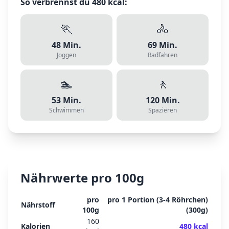
So verbrennst du
480
kcal:
🏃
🚴
48
Min.
69
Min.
Joggen
Radfahren
🏊
🚶
53
Min.
120
Min.
Schwimmen
Spazieren
Nährwerte pro 100g
pro
pro
1 Portion (3-4 Röhrchen)
Nährstoff
100g
(
300
g)
160
Kalorien
480
kcal