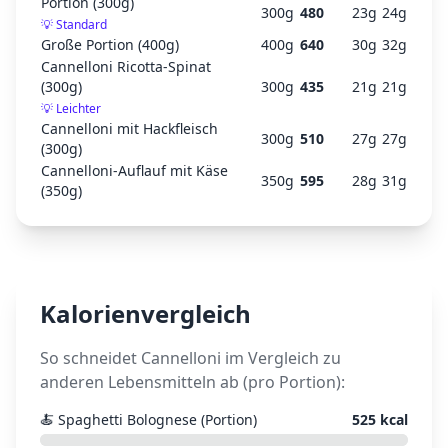
Portion (300g)
300
g
480
23
g
24
g
💡
Standard
Große Portion (400g)
400
g
640
30
g
32
g
Cannelloni Ricotta-Spinat
(300g)
300
g
435
21
g
21
g
💡
Leichter
Cannelloni mit Hackfleisch
300
g
510
27
g
27
g
(300g)
Cannelloni-Auflauf mit Käse
350
g
595
28
g
31
g
(350g)
Kalorienvergleich
So schneidet
Cannelloni
im Vergleich zu
anderen Lebensmitteln ab (pro Portion):
🍝
Spaghetti Bolognese (Portion)
525
kcal