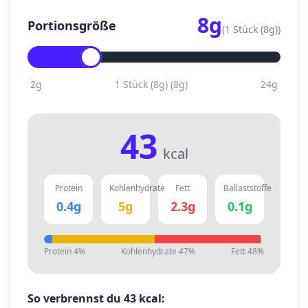
8
g
Portionsgröße
(
1 Stück (8g)
)
2
g
1 Stück (8g)
(
8
g)
24
g
43
kcal
Protein
Kohlenhydrate
Fett
Ballaststoffe
0.4
g
5
g
2.3
g
0.1
g
Protein
4
%
Kohlenhydrate
47
%
Fett
48
%
So verbrennst du
43
kcal: