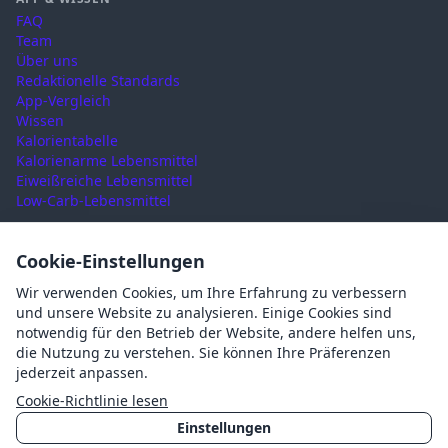
FAQ
Team
Über uns
Redaktionelle Standards
App-Vergleich
Wissen
Kalorientabelle
Kalorienarme Lebensmittel
Eiweißreiche Lebensmittel
Low-Carb-Lebensmittel
RECHTLICHES
Cookie-Einstellungen
Nutzungsbedingungen
Wir verwenden Cookies, um Ihre Erfahrung zu verbessern
Datenschutz
und unsere Website zu analysieren. Einige Cookies sind
Impressum
notwendig für den Betrieb der Website, andere helfen uns,
AGB
die Nutzung zu verstehen. Sie können Ihre Präferenzen
Cookies
jederzeit anpassen.
Cookie-Einstellungen
Cookie-Richtlinie lesen
Einstellungen