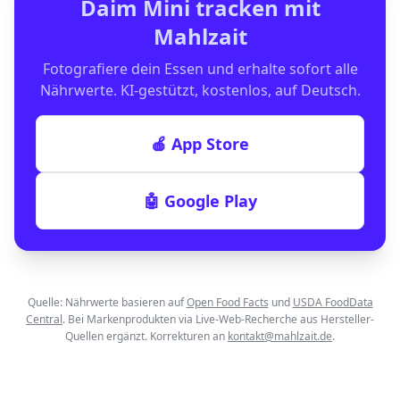
Daim Mini
tracken mit
Mahlzait
Fotografiere dein Essen und erhalte sofort alle
Nährwerte. KI-gestützt, kostenlos, auf Deutsch.
🍎 App Store
🤖 Google Play
Quelle: Nährwerte basieren auf
Open Food Facts
und
USDA FoodData
Central
. Bei Markenprodukten via Live-Web-Recherche aus Hersteller-
Quellen ergänzt. Korrekturen an
kontakt@mahlzait.de
.