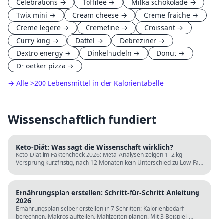
Celebrations
→
Toffifee
→
Milka schokolade
→
Twix mini
→
Cream cheese
→
Creme fraiche
→
Creme legere
→
Cremefine
→
Croissant
→
Curry king
→
Dattel
→
Debreziner
→
Dextro energy
→
Dinkelnudeln
→
Donut
→
Dr oetker pizza
→
→ Alle
>
200 Lebensmittel in der Kalorientabelle
Wissenschaftlich fundiert
Keto-Diät: Was sagt die Wissenschaft wirklich?
Keto-Diät im Faktencheck 2026: Meta-Analysen zeigen 1–2 kg
Vorsprung kurzfristig, nach 12 Monaten kein Unterschied zu Low-Fat.
LDL steigt bei klassischer Keto. Für wen sie passt und für wen nicht.
Ernährungsplan erstellen: Schritt-für-Schritt Anleitung
2026
Ernährungsplan selber erstellen in 7 Schritten: Kalorienbedarf
berechnen, Makros aufteilen, Mahlzeiten planen. Mit 3 Beispiel-