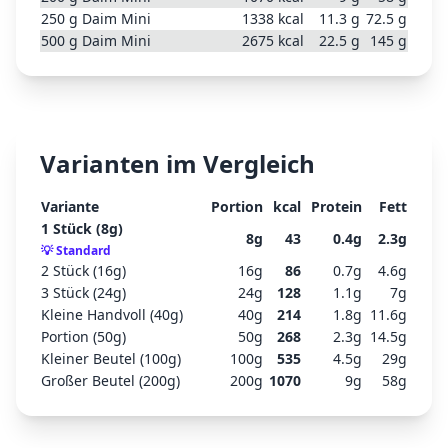
250
g
Daim Mini
1338
kcal
11.3
g
72.5
g
500
g
Daim Mini
2675
kcal
22.5
g
145
g
Varianten im Vergleich
Variante
Portion
kcal
Protein
Fett
1 Stück (8g)
8
g
43
0.4
g
2.3
g
💡
Standard
2 Stück (16g)
16
g
86
0.7
g
4.6
g
3 Stück (24g)
24
g
128
1.1
g
7
g
Kleine Handvoll (40g)
40
g
214
1.8
g
11.6
g
Portion (50g)
50
g
268
2.3
g
14.5
g
Kleiner Beutel (100g)
100
g
535
4.5
g
29
g
Großer Beutel (200g)
200
g
1070
9
g
58
g