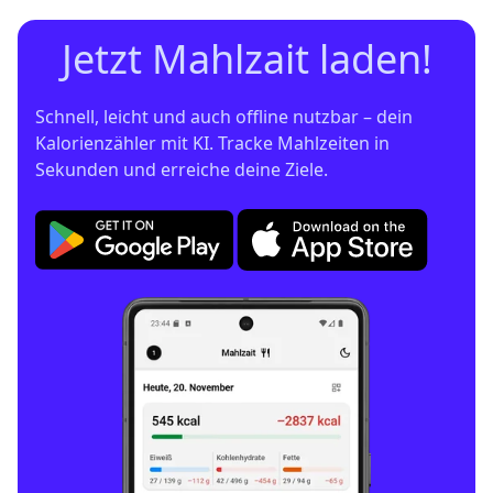
Jetzt Mahlzait laden!
Schnell, leicht und auch offline nutzbar – dein 
Kalorienzähler mit KI. Tracke Mahlzeiten in 
Sekunden und erreiche deine Ziele.