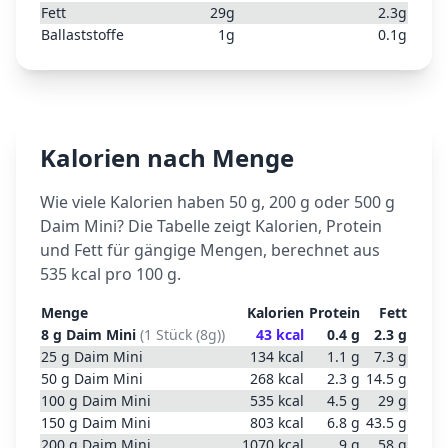
Fett
29
g
2.3
g
Ballaststoffe
1
g
0.1
g
Kalorien nach Menge
Wie viele Kalorien haben 50 g, 200 g oder 500 g
Daim Mini
? Die Tabelle zeigt Kalorien, Protein
und Fett für gängige Mengen, berechnet aus
535
kcal pro 100 g.
Menge
Kalorien
Protein
Fett
8
g
Daim Mini
(
1 Stück (8g)
)
43
kcal
0.4
g
2.3
g
25
g
Daim Mini
134
kcal
1.1
g
7.3
g
50
g
Daim Mini
268
kcal
2.3
g
14.5
g
100
g
Daim Mini
535
kcal
4.5
g
29
g
150
g
Daim Mini
803
kcal
6.8
g
43.5
g
200
g
Daim Mini
1070
kcal
9
g
58
g