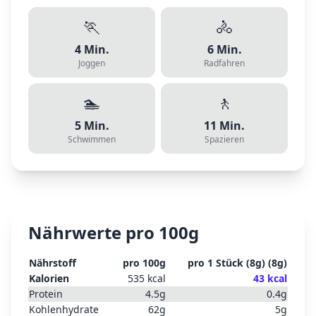
🏃
🚴
4
Min.
6
Min.
Joggen
Radfahren
🏊
🚶
5
Min.
11
Min.
Schwimmen
Spazieren
Nährwerte pro 100g
Nährstoff
pro 100g
pro
1 Stück (8g)
(
8
g)
Kalorien
535
kcal
43
kcal
Protein
4.5
g
0.4
g
Kohlenhydrate
62
g
5
g