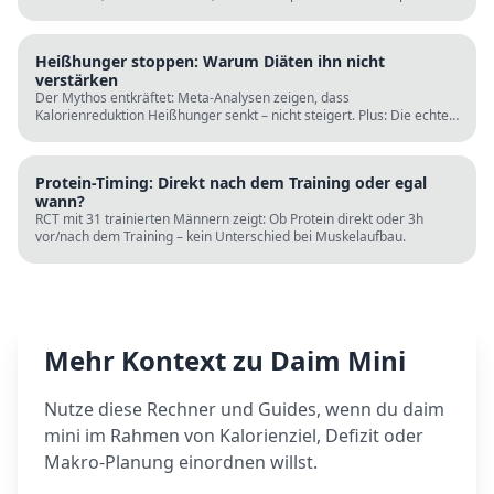
Tagesplänen, Einkaufslisten und kostenlosen Rechnern.
Heißhunger stoppen: Warum Diäten ihn nicht
verstärken
Der Mythos entkräftet: Meta-Analysen zeigen, dass
Kalorienreduktion Heißhunger senkt – nicht steigert. Plus: Die echten
Ursachen (Schlaf, Protein, Blutzucker) und was wirklich hilft.
Protein-Timing: Direkt nach dem Training oder egal
wann?
RCT mit 31 trainierten Männern zeigt: Ob Protein direkt oder 3h
vor/nach dem Training – kein Unterschied bei Muskelaufbau.
Mehr Kontext zu
Daim Mini
Nutze diese Rechner und Guides, wenn du
daim
mini
im Rahmen von Kalorienziel, Defizit oder
Makro-Planung einordnen willst.