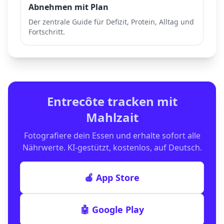
Abnehmen mit Plan
Der zentrale Guide für Defizit, Protein, Alltag und
Fortschritt.
Entrecôte
tracken mit
Mahlzait
Fotografiere dein Essen und erhalte sofort alle
Nährwerte. KI-gestützt, kostenlos, auf Deutsch.
🍎 App Store
🤖 Google Play