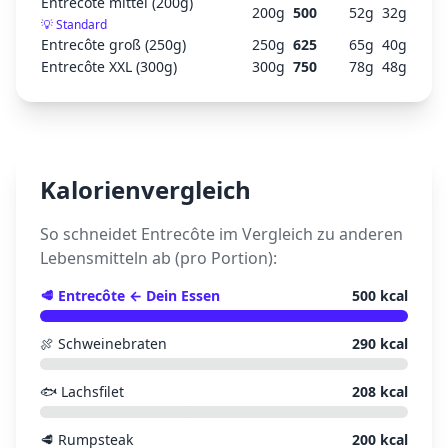
Entrecôte mittel (200g)
200
g
500
52
g
32
g
💡
Standard
Entrecôte groß (250g)
250
g
625
65
g
40
g
Entrecôte XXL (300g)
300
g
750
78
g
48
g
Kalorienvergleich
So schneidet
Entrecôte
im Vergleich zu anderen
Lebensmitteln ab (pro Portion):
🥩
Entrecôte
← Dein Essen
500
kcal
🍖
Schweinebraten
290
kcal
🐟
Lachsfilet
208
kcal
🥩
Rumpsteak
200
kcal