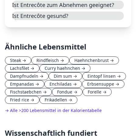
Ist Entrecôte zum Abnehmen geeignet?
Ist Entrecôte gesund?
Ähnliche Lebensmittel
Steak
→
Rindfleisch
→
Haehnchenbrust
→
Lachsfilet
→
Curry haehnchen
→
Dampfnudeln
→
Dim sum
→
Eintopf linsen
→
Empanadas
→
Enchiladas
→
Erbsensuppe
→
Fischstaebchen
→
Fondue
→
Forelle
→
Fried rice
→
Frikadellen
→
→ Alle
>
200 Lebensmittel in der Kalorientabelle
Wissenschaftlich fundiert