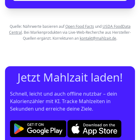
Quelle: Nährwerte basieren auf
Open Food Facts
und
USDA FoodData
Central
. Bei Markenprodukten via Live-Web-Recherche aus Hersteller-
Quellen ergänzt. Korrekturen an
kontakt@mahlzait.de
.
Jetzt Mahlzait laden!
Schnell, leicht und auch offline nutzbar – dein 
Kalorienzähler mit KI. Tracke Mahlzeiten in 
Sekunden und erreiche deine Ziele.