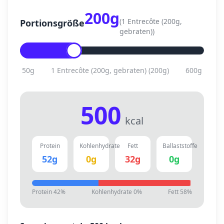
200
g
(
1 Entrecôte (200g,
Portionsgröße
gebraten)
)
50
g
1 Entrecôte (200g, gebraten)
(
200
g)
600
g
500
kcal
Protein
Kohlenhydrate
Fett
Ballaststoffe
52
g
0
g
32
g
0
g
Protein
42
%
Kohlenhydrate
0
%
Fett
58
%