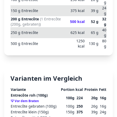
g
24
150
g
Entrecôte
375
kcal
39
g
g
200
g
Entrecôte
(
1 Entrecôte
32
500
kcal
52
g
(200g, gebraten)
)
g
40
250
g
Entrecôte
625
kcal
65
g
g
1250
80
500
g
Entrecôte
130
g
kcal
g
Varianten im Vergleich
Variante
Portion
kcal
Protein
Fett
Entrecôte roh (100g)
100
g
224
20
g
16
g
💡
Vor dem Braten
Entrecôte gebraten (100g)
100
g
250
26
g
16
g
Entrecôte klein (150g)
150
g
375
39
g
24
g