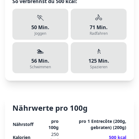
So verbrennst du
500
kcal:
🏃
🚴
50
Min.
71
Min.
Joggen
Radfahren
🏊
🚶
56
Min.
125
Min.
Schwimmen
Spazieren
Nährwerte pro 100g
pro
pro
1 Entrecôte (200g,
Nährstoff
100g
gebraten)
(
200
g)
250
Kalorien
500
kcal