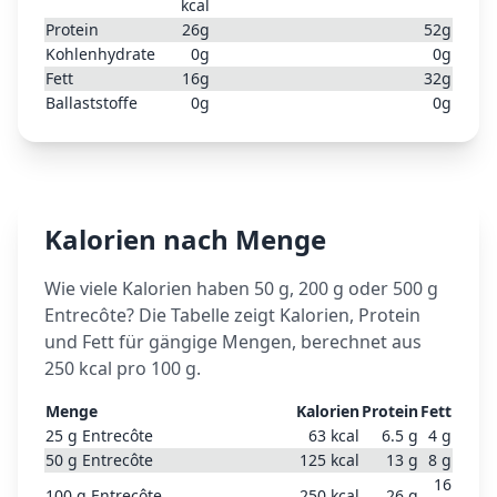
kcal
Protein
26
g
52
g
Kohlenhydrate
0
g
0
g
Fett
16
g
32
g
Ballaststoffe
0
g
0
g
Kalorien nach Menge
Wie viele Kalorien haben 50 g, 200 g oder 500 g
Entrecôte
? Die Tabelle zeigt Kalorien, Protein
und Fett für gängige Mengen, berechnet aus
250
kcal pro 100 g.
Menge
Kalorien
Protein
Fett
25
g
Entrecôte
63
kcal
6.5
g
4
g
50
g
Entrecôte
125
kcal
13
g
8
g
16
100
g
Entrecôte
250
kcal
26
g