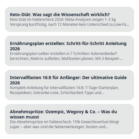
Keto-Diät: Was sagt die Wissenschaft wirklich?
Keto-Diät im Faktencheck 2026: Meta-Analysen zeigen 1–2 kg
Vorsprung kurzfristig, nach 12 Monaten kein Unterschied zu Low-Fat.
LDL steigt bei klassischer Keto. Für wen sie passt und für wen nicht.
Ernährungsplan erstellen: Schritt-für-Schritt Anleitung
2026
Ernährungsplan selber erstellen in 7 Schritten: Kalorienbedarf
berechnen, Makros aufteilen, Mahlzeiten planen. Mit 3 Beispiel-
Tagesplänen, Einkaufslisten und kostenlosen Rechnern.
Intervallfasten 16:8 für Anfänger: Der ultimative Guide
2026
Komplett-Anleitung für Intervallfasten 16:8: 7-Tage-Starterplan,
Rezeptideen, Getränke-Liste, Schichtarbeit-Tipps und
wissenschaftliche Fakten. Perfekt zur Fastenzeit ab 5. März.
Abnehmspritze: Ozempic, Wegovy & Co. – Was du
wissen musst
Die Abnehmspritze im Faktencheck: 15% Gewichtsverlust klingt
super – aber was sind die Nebenwirkungen, Kosten und
Langzeitrisiken? Wissenschaft vs. TikTok-Hype.