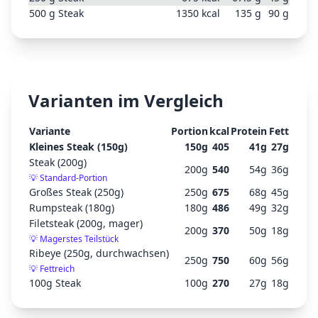
500
g
Steak
1350
kcal
135
g
90
g
Varianten im Vergleich
Variante
Portion
kcal
Protein
Fett
Kleines Steak (150g)
150
g
405
41
g
27
g
Steak (200g)
200
g
540
54
g
36
g
💡
Standard-Portion
Großes Steak (250g)
250
g
675
68
g
45
g
Rumpsteak (180g)
180
g
486
49
g
32
g
Filetsteak (200g, mager)
200
g
370
50
g
18
g
💡
Magerstes Teilstück
Ribeye (250g, durchwachsen)
250
g
750
60
g
56
g
💡
Fettreich
100g Steak
100
g
270
27
g
18
g