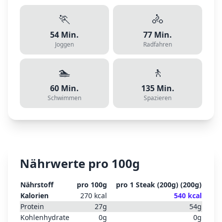
🏃
🚴
54
Min.
77
Min.
Joggen
Radfahren
🏊
🚶
60
Min.
135
Min.
Schwimmen
Spazieren
Nährwerte pro 100g
Nährstoff
pro 100g
pro
1 Steak (200g)
(
200
g)
Kalorien
270
kcal
540
kcal
Protein
27
g
54
g
Kohlenhydrate
0
g
0
g