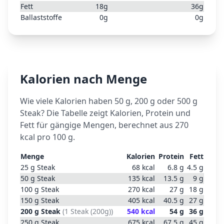
Fett
18
g
36
g
Ballaststoffe
0
g
0
g
Kalorien nach Menge
Wie viele Kalorien haben 50 g, 200 g oder 500 g
Steak
? Die Tabelle zeigt Kalorien, Protein und
Fett für gängige Mengen, berechnet aus
270
kcal pro 100 g.
Menge
Kalorien
Protein
Fett
25
g
Steak
68
kcal
6.8
g
4.5
g
50
g
Steak
135
kcal
13.5
g
9
g
100
g
Steak
270
kcal
27
g
18
g
150
g
Steak
405
kcal
40.5
g
27
g
200
g
Steak
(
1 Steak (200g)
)
540
kcal
54
g
36
g
250
g
Steak
675
kcal
67.5
g
45
g