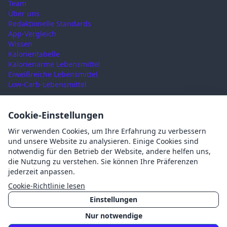
Team
Über uns
Redaktionelle Standards
App-Vergleich
Wissen
Kalorientabelle
Kalorienarme Lebensmittel
Eiweißreiche Lebensmittel
Low-Carb-Lebensmittel
RECHTLICHES
Cookie-Einstellungen
Nutzungsbedingungen
Wir verwenden Cookies, um Ihre Erfahrung zu verbessern
Datenschutz
und unsere Website zu analysieren. Einige Cookies sind
Impressum
notwendig für den Betrieb der Website, andere helfen uns,
AGB
die Nutzung zu verstehen. Sie können Ihre Präferenzen
Cookies
jederzeit anpassen.
Cookie-Einstellungen
Cookie-Richtlinie lesen
Einstellungen
Nur notwendige
©
2026
Mahlzait · Made with ❤️ in Germany