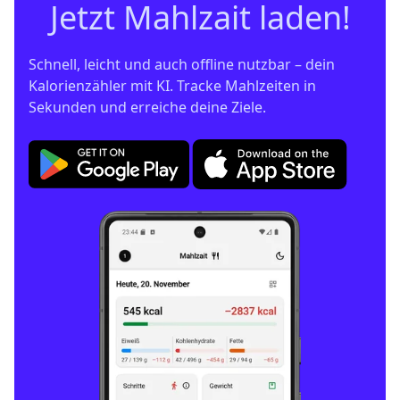
Jetzt Mahlzait laden!
Schnell, leicht und auch offline nutzbar – dein 
Kalorienzähler mit KI. Tracke Mahlzeiten in 
Sekunden und erreiche deine Ziele.