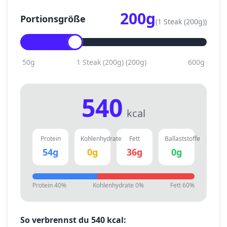
200
g
Portionsgröße
(
1 Steak (200g)
)
50
g
1 Steak (200g)
(
200
g)
600
g
540
kcal
Protein
Kohlenhydrate
Fett
Ballaststoffe
54
g
0
g
36
g
0
g
Protein
40
%
Kohlenhydrate
0
%
Fett
60
%
So verbrennst du
540
kcal: