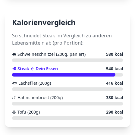
Kalorienvergleich
So schneidet
Steak
im Vergleich zu anderen
Lebensmitteln ab (pro Portion):
🐖
Schweineschnitzel (200g, paniert)
580
kcal
🥩
Steak
← Dein Essen
540
kcal
🐟
Lachsfilet (200g)
416
kcal
🍗
Hähnchenbrust (200g)
330
kcal
🧆
Tofu (200g)
290
kcal