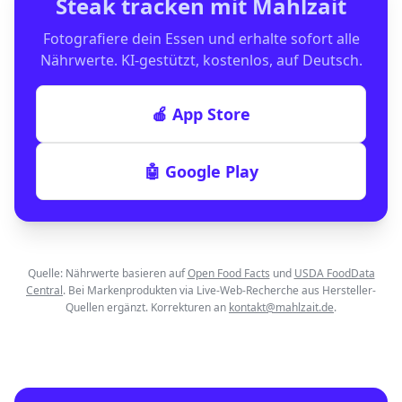
Steak
tracken mit Mahlzait
Fotografiere dein Essen und erhalte sofort alle
Nährwerte. KI-gestützt, kostenlos, auf Deutsch.
🍎 App Store
🤖 Google Play
Quelle: Nährwerte basieren auf
Open Food Facts
und
USDA FoodData
Central
. Bei Markenprodukten via Live-Web-Recherche aus Hersteller-
Quellen ergänzt. Korrekturen an
kontakt@mahlzait.de
.