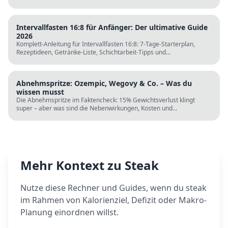
Tagesplänen, Einkaufslisten und kostenlosen Rechnern.
Intervallfasten 16:8 für Anfänger: Der ultimative Guide
2026
Komplett-Anleitung für Intervallfasten 16:8: 7-Tage-Starterplan,
Rezeptideen, Getränke-Liste, Schichtarbeit-Tipps und
wissenschaftliche Fakten. Perfekt zur Fastenzeit ab 5. März.
Abnehmspritze: Ozempic, Wegovy & Co. – Was du
wissen musst
Die Abnehmspritze im Faktencheck: 15% Gewichtsverlust klingt
super – aber was sind die Nebenwirkungen, Kosten und
Langzeitrisiken? Wissenschaft vs. TikTok-Hype.
Mehr Kontext zu
Steak
Nutze diese Rechner und Guides, wenn du
steak
im Rahmen von Kalorienziel, Defizit oder Makro-
Planung einordnen willst.