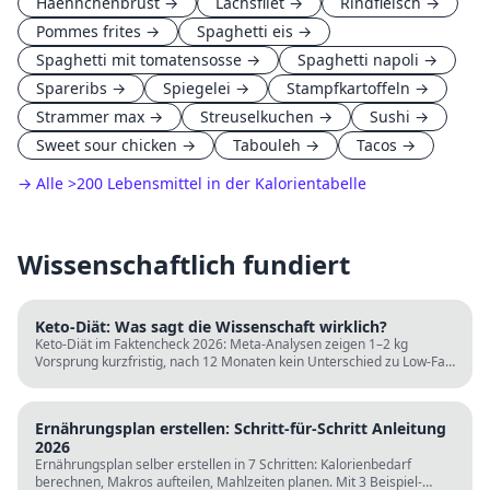
Haehnchenbrust
→
Lachsfilet
→
Rindfleisch
→
Pommes frites
→
Spaghetti eis
→
Spaghetti mit tomatensosse
→
Spaghetti napoli
→
Spareribs
→
Spiegelei
→
Stampfkartoffeln
→
Strammer max
→
Streuselkuchen
→
Sushi
→
Sweet sour chicken
→
Tabouleh
→
Tacos
→
→ Alle
>
200 Lebensmittel in der Kalorientabelle
Wissenschaftlich fundiert
Keto-Diät: Was sagt die Wissenschaft wirklich?
Keto-Diät im Faktencheck 2026: Meta-Analysen zeigen 1–2 kg
Vorsprung kurzfristig, nach 12 Monaten kein Unterschied zu Low-Fat.
LDL steigt bei klassischer Keto. Für wen sie passt und für wen nicht.
Ernährungsplan erstellen: Schritt-für-Schritt Anleitung
2026
Ernährungsplan selber erstellen in 7 Schritten: Kalorienbedarf
berechnen, Makros aufteilen, Mahlzeiten planen. Mit 3 Beispiel-