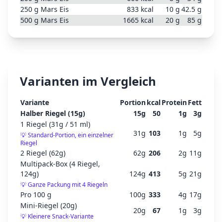
250
g
Mars Eis
833
kcal
10
g
42.5
g
500
g
Mars Eis
1665
kcal
20
g
85
g
Varianten im Vergleich
Variante
Portion
kcal
Protein
Fett
Halber Riegel (15g)
15
g
50
1
g
3
g
1 Riegel (31g / 51 ml)
31
g
103
1
g
5
g
💡
Standard-Portion, ein einzelner
Riegel
2 Riegel (62g)
62
g
206
2
g
11
g
Multipack-Box (4 Riegel,
124g)
124
g
413
5
g
21
g
💡
Ganze Packung mit 4 Riegeln
Pro 100 g
100
g
333
4
g
17
g
Mini-Riegel (20g)
20
g
67
1
g
3
g
💡
Kleinere Snack-Variante