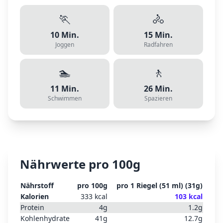
🏃
🚴
10
Min.
15
Min.
Joggen
Radfahren
🏊
🚶
11
Min.
26
Min.
Schwimmen
Spazieren
Nährwerte pro 100g
Nährstoff
pro 100g
pro
1 Riegel (51 ml)
(
31
g)
Kalorien
333
kcal
103
kcal
Protein
4
g
1.2
g
Kohlenhydrate
41
g
12.7
g