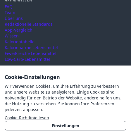
APP & WISSEN
FAQ
Team
Über uns
Redaktionelle Standards
App-Vergleich
Wissen
Kalorientabelle
Kalorienarme Lebensmittel
Eiweißreiche Lebensmittel
Low-Carb-Lebensmittel
RECHTLICHES
Cookie-Einstellungen
Nutzungsbedingungen
Wir verwenden Cookies, um Ihre Erfahrung zu verbessern
Datenschutz
und unsere Website zu analysieren. Einige Cookies sind
Impressum
notwendig für den Betrieb der Website, andere helfen uns,
AGB
die Nutzung zu verstehen. Sie können Ihre Präferenzen
Cookies
jederzeit anpassen.
Cookie-Einstellungen
Cookie-Richtlinie lesen
Einstellungen