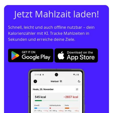
Jetzt Mahlzait laden!
Schnell, leicht und auch offline nutzbar – dein 
Kalorienzähler mit KI. Tracke Mahlzeiten in 
Sekunden und erreiche deine Ziele.