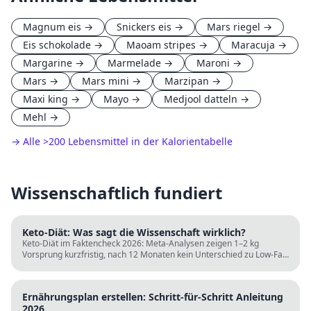
Magnum eis
→
Snickers eis
→
Mars riegel
→
Eis schokolade
→
Maoam stripes
→
Maracuja
→
Margarine
→
Marmelade
→
Maroni
→
Mars
→
Mars mini
→
Marzipan
→
Maxi king
→
Mayo
→
Medjool datteln
→
Mehl
→
→ Alle
>
200 Lebensmittel in der Kalorientabelle
Wissenschaftlich fundiert
Keto-Diät: Was sagt die Wissenschaft wirklich?
Keto-Diät im Faktencheck 2026: Meta-Analysen zeigen 1–2 kg
Vorsprung kurzfristig, nach 12 Monaten kein Unterschied zu Low-Fat.
LDL steigt bei klassischer Keto. Für wen sie passt und für wen nicht.
Ernährungsplan erstellen: Schritt-für-Schritt Anleitung
2026