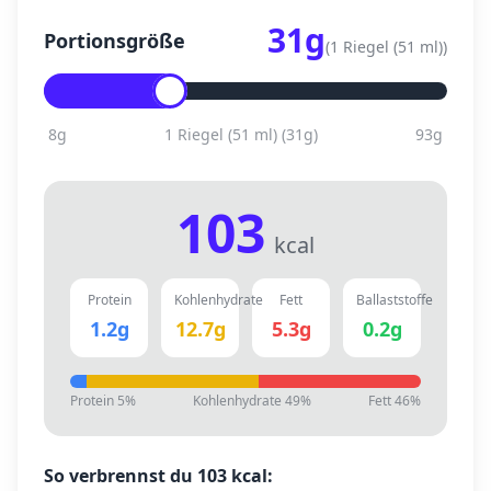
31
g
Portionsgröße
(
1 Riegel (51 ml)
)
8
g
1 Riegel (51 ml)
(
31
g)
93
g
103
kcal
Protein
Kohlenhydrate
Fett
Ballaststoffe
1.2
g
12.7
g
5.3
g
0.2
g
Protein
5
%
Kohlenhydrate
49
%
Fett
46
%
So verbrennst du
103
kcal: