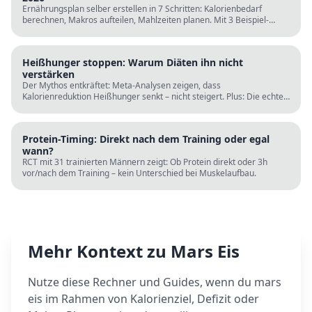
Ernährungsplan selber erstellen in 7 Schritten: Kalorienbedarf
berechnen, Makros aufteilen, Mahlzeiten planen. Mit 3 Beispiel-
Tagesplänen, Einkaufslisten und kostenlosen Rechnern.
Heißhunger stoppen: Warum Diäten ihn nicht
verstärken
Der Mythos entkräftet: Meta-Analysen zeigen, dass
Kalorienreduktion Heißhunger senkt – nicht steigert. Plus: Die echten
Ursachen (Schlaf, Protein, Blutzucker) und was wirklich hilft.
Protein-Timing: Direkt nach dem Training oder egal
wann?
RCT mit 31 trainierten Männern zeigt: Ob Protein direkt oder 3h
vor/nach dem Training – kein Unterschied bei Muskelaufbau.
Mehr Kontext zu
Mars Eis
Nutze diese Rechner und Guides, wenn du
mars
eis
im Rahmen von Kalorienziel, Defizit oder