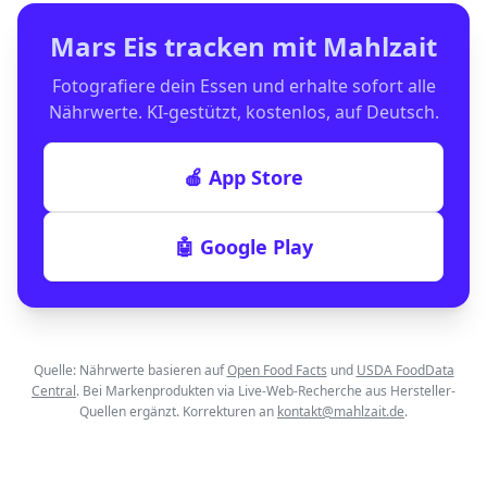
Mars Eis
tracken mit Mahlzait
Fotografiere dein Essen und erhalte sofort alle
Nährwerte. KI-gestützt, kostenlos, auf Deutsch.
🍎 App Store
🤖 Google Play
Quelle: Nährwerte basieren auf
Open Food Facts
und
USDA FoodData
Central
. Bei Markenprodukten via Live-Web-Recherche aus Hersteller-
Quellen ergänzt. Korrekturen an
kontakt@mahlzait.de
.