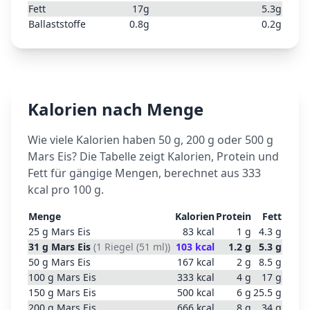
Fett
17
g
5.3
g
Ballaststoffe
0.8
g
0.2
g
Kalorien nach Menge
Wie viele Kalorien haben 50 g, 200 g oder 500 g
Mars Eis
? Die Tabelle zeigt Kalorien, Protein und
Fett für gängige Mengen, berechnet aus
333
kcal pro 100 g.
Menge
Kalorien
Protein
Fett
25
g
Mars Eis
83
kcal
1
g
4.3
g
31
g
Mars Eis
(
1 Riegel (51 ml)
)
103
kcal
1.2
g
5.3
g
50
g
Mars Eis
167
kcal
2
g
8.5
g
100
g
Mars Eis
333
kcal
4
g
17
g
150
g
Mars Eis
500
kcal
6
g
25.5
g
200
g
Mars Eis
666
kcal
8
g
34
g