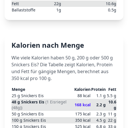
Fett
22
g
10.6
g
Ballaststoffe
1
g
0.5
g
Kalorien nach Menge
Wie viele Kalorien haben 50 g, 200 g oder 500 g
Snickers Eis
? Die Tabelle zeigt Kalorien, Protein
und Fett für gängige Mengen, berechnet aus
350
kcal pro 100 g.
Menge
Kalorien
Protein
Fett
25
g
Snickers Eis
88
kcal
1.1
g
5.5
g
48
g
Snickers Eis
(
1 Eisriegel
10.6
168
kcal
2.2
g
(48g)
)
g
50
g
Snickers Eis
175
kcal
2.3
g
11
g
100
g
Snickers Eis
350
kcal
4.5
g
22
g
150
g
Snickers Eis
525
kcal
6.8
g
33
g