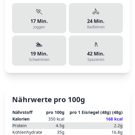
🏃
🚴
17
Min.
24
Min.
Joggen
Radfahren
🏊
🚶
19
Min.
42
Min.
Schwimmen
Spazieren
Nährwerte pro 100g
Nährstoff
pro 100g
pro
1 Eisriegel (48g)
(
48
g)
Kalorien
350
kcal
168
kcal
Protein
4.5
g
2.2
g
Kohlenhydrate
35
g
16.8
g