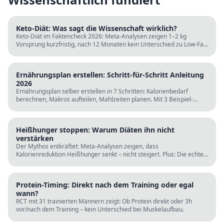
Keto-Diät: Was sagt die Wissenschaft wirklich?
Keto-Diät im Faktencheck 2026: Meta-Analysen zeigen 1–2 kg
Vorsprung kurzfristig, nach 12 Monaten kein Unterschied zu Low-Fat.
LDL steigt bei klassischer Keto. Für wen sie passt und für wen nicht.
Ernährungsplan erstellen: Schritt-für-Schritt Anleitung
2026
Ernährungsplan selber erstellen in 7 Schritten: Kalorienbedarf
berechnen, Makros aufteilen, Mahlzeiten planen. Mit 3 Beispiel-
Tagesplänen, Einkaufslisten und kostenlosen Rechnern.
Heißhunger stoppen: Warum Diäten ihn nicht
verstärken
Der Mythos entkräftet: Meta-Analysen zeigen, dass
Kalorienreduktion Heißhunger senkt – nicht steigert. Plus: Die echten
Ursachen (Schlaf, Protein, Blutzucker) und was wirklich hilft.
Protein-Timing: Direkt nach dem Training oder egal
wann?
RCT mit 31 trainierten Männern zeigt: Ob Protein direkt oder 3h
vor/nach dem Training – kein Unterschied bei Muskelaufbau.