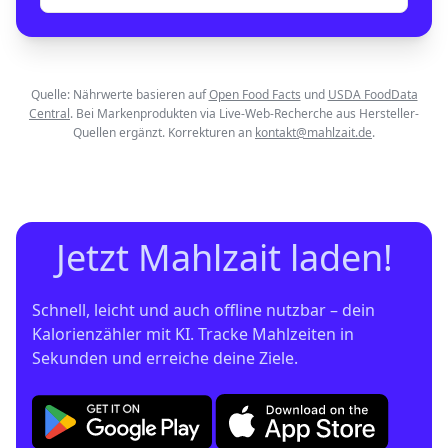
Quelle: Nährwerte basieren auf
Open Food Facts
und
USDA FoodData
Central
. Bei Markenprodukten via Live-Web-Recherche aus Hersteller-
Quellen ergänzt. Korrekturen an
kontakt@mahlzait.de
.
Jetzt Mahlzait laden!
Schnell, leicht und auch offline nutzbar – dein 
Kalorienzähler mit KI. Tracke Mahlzeiten in 
Sekunden und erreiche deine Ziele.