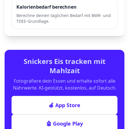
Kalorienbedarf berechnen
Berechne deinen täglichen Bedarf mit BMR- und
TDEE-Grundlage.
Snickers Eis
tracken mit
Mahlzait
Fotografiere dein Essen und erhalte sofort alle
Nährwerte. KI-gestützt, kostenlos, auf Deutsch.
🍎 App Store
🤖 Google Play