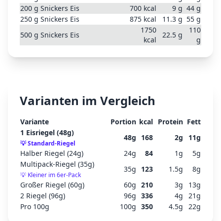
200
g
Snickers Eis
700
kcal
9
g
44
g
250
g
Snickers Eis
875
kcal
11.3
g
55
g
1750
110
500
g
Snickers Eis
22.5
g
kcal
g
Varianten im Vergleich
Variante
Portion
kcal
Protein
Fett
1 Eisriegel (48g)
48
g
168
2
g
11
g
💡
Standard-Riegel
Halber Riegel (24g)
24
g
84
1
g
5
g
Multipack-Riegel (35g)
35
g
123
1.5
g
8
g
💡
Kleiner im 6er-Pack
Großer Riegel (60g)
60
g
210
3
g
13
g
2 Riegel (96g)
96
g
336
4
g
21
g
Pro 100g
100
g
350
4.5
g
22
g