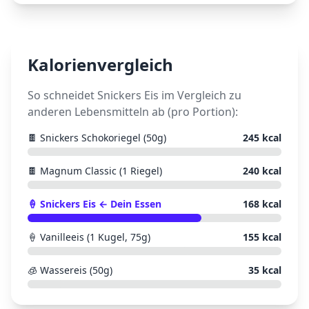
Kalorienvergleich
So schneidet
Snickers Eis
im Vergleich zu
anderen Lebensmitteln ab (pro Portion):
🍫
Snickers Schokoriegel (50g)
245
kcal
🍫
Magnum Classic (1 Riegel)
240
kcal
🍦
Snickers Eis
← Dein Essen
168
kcal
🍦
Vanilleeis (1 Kugel, 75g)
155
kcal
🧊
Wassereis (50g)
35
kcal