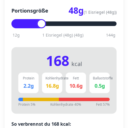
48
g
Portionsgröße
(
1 Eisriegel (48g)
)
12
g
1 Eisriegel (48g)
(
48
g)
144
g
168
kcal
Protein
Kohlenhydrate
Fett
Ballaststoffe
2.2
g
16.8
g
10.6
g
0.5
g
Protein
5
%
Kohlenhydrate
40
%
Fett
57
%
So verbrennst du
168
kcal: