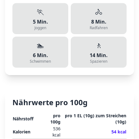
🏃
🚴
5
Min.
8
Min.
Joggen
Radfahren
🏊
🚶
6
Min.
14
Min.
Schwimmen
Spazieren
Nährwerte pro 100g
pro
pro
1 EL (10g) zum Streichen
Nährstoff
100g
(
10
g)
536
Kalorien
54
kcal
kcal