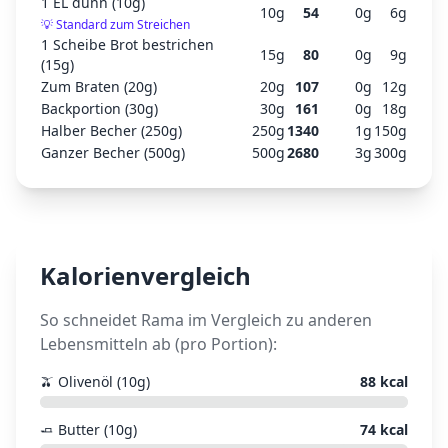
1 EL dünn (10g)
10
g
54
0
g
6
g
💡
Standard zum Streichen
1 Scheibe Brot bestrichen
15
g
80
0
g
9
g
(15g)
Zum Braten (20g)
20
g
107
0
g
12
g
Backportion (30g)
30
g
161
0
g
18
g
Halber Becher (250g)
250
g
1340
1
g
150
g
Ganzer Becher (500g)
500
g
2680
3
g
300
g
Kalorienvergleich
So schneidet
Rama
im Vergleich zu anderen
Lebensmitteln ab (pro Portion):
🫒
Olivenöl (10g)
88
kcal
🧈
Butter (10g)
74
kcal