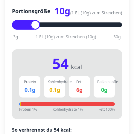
10
g
Portionsgröße
(
1 EL (10g) zum Streichen
)
3
g
1 EL (10g) zum Streichen
(
10
g)
30
g
54
kcal
Protein
Kohlenhydrate
Fett
Ballaststoffe
0.1
g
0.1
g
6
g
0
g
Protein
1
%
Kohlenhydrate
1
%
Fett
100
%
So verbrennst du
54
kcal: