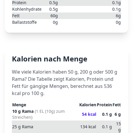
Protein
0.5
g
0.1
g
Kohlenhydrate
0.5
g
0.1
g
Fett
60
g
6
g
Ballaststoffe
0
g
0
g
Kalorien nach Menge
Wie viele Kalorien haben 50 g, 200 g oder 500 g
Rama
? Die Tabelle zeigt Kalorien, Protein und
Fett für gängige Mengen, berechnet aus
536
kcal pro 100 g.
Menge
Kalorien
Protein
Fett
10
g
Rama
(
1 EL (10g) zum
54
kcal
0.1
g
6
g
Streichen
)
15
25
g
Rama
134
kcal
0.1
g
g