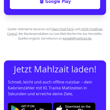
🤖 Google Play
Quelle: Nährwerte basieren auf
Open Food Facts
und
USDA FoodData
Central
. Bei Markenprodukten via Live-Web-Recherche aus Hersteller-
Quellen ergänzt. Korrekturen an
kontakt@mahlzait.de
.
Jetzt Mahlzait laden!
Schnell, leicht und auch offline nutzbar – dein 
Kalorienzähler mit KI. Tracke Mahlzeiten in 
Sekunden und erreiche deine Ziele.