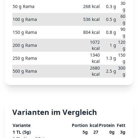
30
50
g
Rama
268
kcal
0.3
g
g
60
100
g
Rama
536
kcal
0.5
g
g
90
150
g
Rama
804
kcal
0.8
g
g
1072
120
200
g
Rama
1
g
kcal
g
1340
150
250
g
Rama
1.3
g
kcal
g
2680
300
500
g
Rama
2.5
g
kcal
g
Varianten im Vergleich
Variante
Portion
kcal
Protein
Fett
1 TL (5g)
5
g
27
0
g
3
g