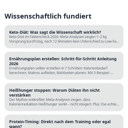
Wissenschaftlich fundiert
Keto-Diät: Was sagt die Wissenschaft wirklich?
Keto-Diät im Faktencheck 2026: Meta-Analysen zeigen 1–2 kg
Vorsprung kurzfristig, nach 12 Monaten kein Unterschied zu Low-Fat.
LDL steigt bei klassischer Keto. Für wen sie passt und für wen nicht.
Ernährungsplan erstellen: Schritt-für-Schritt Anleitung
2026
Ernährungsplan selber erstellen in 7 Schritten: Kalorienbedarf
berechnen, Makros aufteilen, Mahlzeiten planen. Mit 3 Beispiel-
Tagesplänen, Einkaufslisten und kostenlosen Rechnern.
Heißhunger stoppen: Warum Diäten ihn nicht
verstärken
Der Mythos entkräftet: Meta-Analysen zeigen, dass
Kalorienreduktion Heißhunger senkt – nicht steigert. Plus: Die echten
Ursachen (Schlaf, Protein, Blutzucker) und was wirklich hilft.
Protein-Timing: Direkt nach dem Training oder egal
wann?