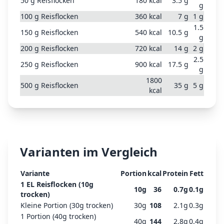
50
g
Reisflocken
180
kcal
3.5
g
g
100
g
Reisflocken
360
kcal
7
g
1
g
1.5
150
g
Reisflocken
540
kcal
10.5
g
g
200
g
Reisflocken
720
kcal
14
g
2
g
2.5
250
g
Reisflocken
900
kcal
17.5
g
g
1800
500
g
Reisflocken
35
g
5
g
kcal
Varianten im Vergleich
Variante
Portion
kcal
Protein
Fett
1 EL Reisflocken (10g
10
g
36
0.7
g
0.1
g
trocken)
Kleine Portion (30g trocken)
30
g
108
2.1
g
0.3
g
1 Portion (40g trocken)
40
g
144
2.8
g
0.4
g