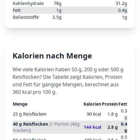
Kohlenhydrate
78
g
31.2
g
Fett
1
g
0.4
g
Ballaststoffe
2.5
g
1
g
Kalorien nach Menge
Wie viele Kalorien haben 50 g, 200 g oder 500 g
Reisflocken
? Die Tabelle zeigt Kalorien, Protein
und Fett für gängige Mengen, berechnet aus
360
kcal pro 100 g.
Menge
Kalorien
Protein
Fett
0.3
25
g
Reisflocken
90
kcal
1.8
g
g
40
g
Reisflocken
(
1 Portion (40g
0.4
144
kcal
2.8
g
trocken)
)
g
0.5