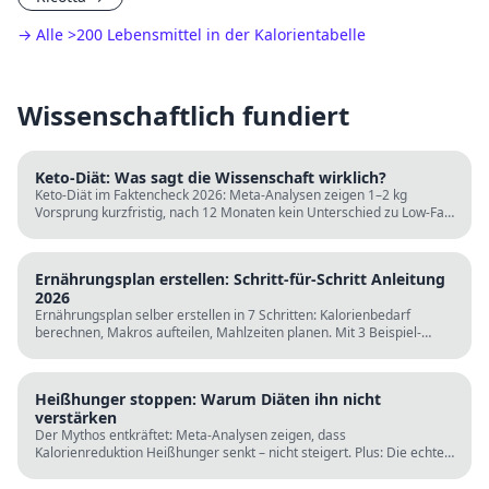
→ Alle
>
200 Lebensmittel in der Kalorientabelle
Wissenschaftlich fundiert
Keto-Diät: Was sagt die Wissenschaft wirklich?
Keto-Diät im Faktencheck 2026: Meta-Analysen zeigen 1–2 kg
Vorsprung kurzfristig, nach 12 Monaten kein Unterschied zu Low-Fat.
LDL steigt bei klassischer Keto. Für wen sie passt und für wen nicht.
Ernährungsplan erstellen: Schritt-für-Schritt Anleitung
2026
Ernährungsplan selber erstellen in 7 Schritten: Kalorienbedarf
berechnen, Makros aufteilen, Mahlzeiten planen. Mit 3 Beispiel-
Tagesplänen, Einkaufslisten und kostenlosen Rechnern.
Heißhunger stoppen: Warum Diäten ihn nicht
verstärken
Der Mythos entkräftet: Meta-Analysen zeigen, dass
Kalorienreduktion Heißhunger senkt – nicht steigert. Plus: Die echten
Ursachen (Schlaf, Protein, Blutzucker) und was wirklich hilft.