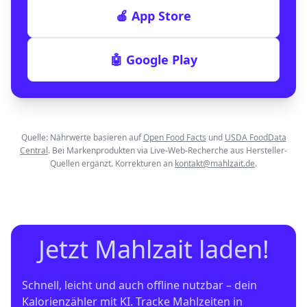
🍎 App Store
🤖 Google Play
Quelle: Nährwerte basieren auf
Open Food Facts
und
USDA FoodData
Central
. Bei Markenprodukten via Live-Web-Recherche aus Hersteller-
Quellen ergänzt. Korrekturen an
kontakt@mahlzait.de
.
Jetzt Mahlzait laden!
Schnell, leicht und auch offline nutzbar – dein 
Kalorienzähler mit KI. Tracke Mahlzeiten in 