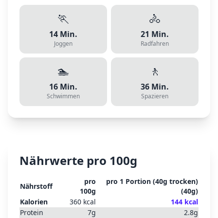
🏃
🚴
14
Min.
21
Min.
Joggen
Radfahren
🏊
🚶
16
Min.
36
Min.
Schwimmen
Spazieren
Nährwerte pro 100g
pro
pro
1 Portion (40g trocken)
Nährstoff
100g
(
40
g)
Kalorien
360
kcal
144
kcal
Protein
7
g
2.8
g