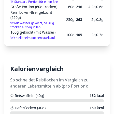
💡
Standard-Portion für einen Brei
Große Portion (60g trocken)
60
g
216
4.2
g
0.6
g
Reisflocken-Brei gekocht
(250g)
250
g
263
5
g
0.8
g
💡
Mit Wasser gekocht, ca. 40g
trocken aufgequollen
100g gekocht (mit Wasser)
100
g
105
2
g
0.3
g
💡
Quellt beim Kochen stark auf
Kalorienvergleich
So schneidet
Reisflocken
im Vergleich zu
anderen Lebensmitteln ab (pro Portion):
🍘
Reiswaffeln (40g)
152
kcal
🥣
Haferflocken (40g)
150
kcal