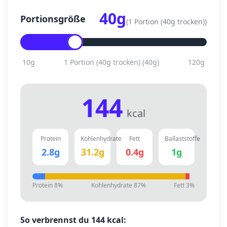
40
g
Portionsgröße
(
1 Portion (40g trocken)
)
10
g
1 Portion (40g trocken)
(
40
g)
120
g
144
kcal
Protein
Kohlenhydrate
Fett
Ballaststoffe
2.8
g
31.2
g
0.4
g
1
g
Protein
8
%
Kohlenhydrate
87
%
Fett
3
%
So verbrennst du
144
kcal: