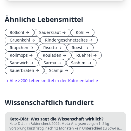
Ähnliche Lebensmittel
Rotkohl
→
Sauerkraut
→
Kohl
→
Gruenkohl
→
Rindergeschnetzeltes
→
Rippchen
→
Risotto
→
Roesti
→
Rollmops
→
Rouladen
→
Ruehrei
→
Sandwich
→
Sarma
→
Sashimi
→
Sauerbraten
→
Scampi
→
→ Alle
>
200 Lebensmittel in der Kalorientabelle
Wissenschaftlich fundiert
Keto-Diät: Was sagt die Wissenschaft wirklich?
Keto-Diät im Faktencheck 2026: Meta-Analysen zeigen 1–2 kg
Vorsprung kurzfristig, nach 12 Monaten kein Unterschied zu Low-Fat.