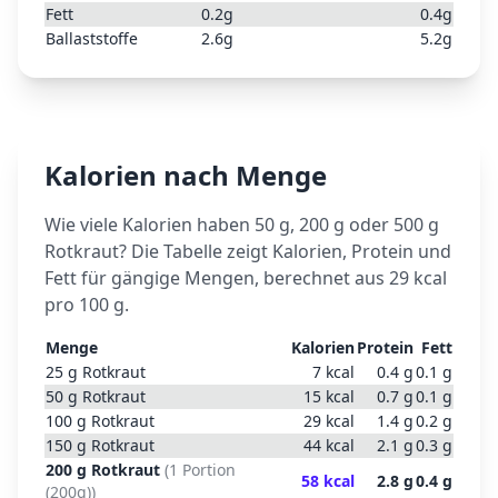
Fett
0.2
g
0.4
g
Ballaststoffe
2.6
g
5.2
g
Kalorien nach Menge
Wie viele Kalorien haben 50 g, 200 g oder 500 g
Rotkraut
? Die Tabelle zeigt Kalorien, Protein und
Fett für gängige Mengen, berechnet aus
29
kcal
pro 100 g.
Menge
Kalorien
Protein
Fett
25
g
Rotkraut
7
kcal
0.4
g
0.1
g
50
g
Rotkraut
15
kcal
0.7
g
0.1
g
100
g
Rotkraut
29
kcal
1.4
g
0.2
g
150
g
Rotkraut
44
kcal
2.1
g
0.3
g
200
g
Rotkraut
(
1 Portion
58
kcal
2.8
g
0.4
g
(200g)
)