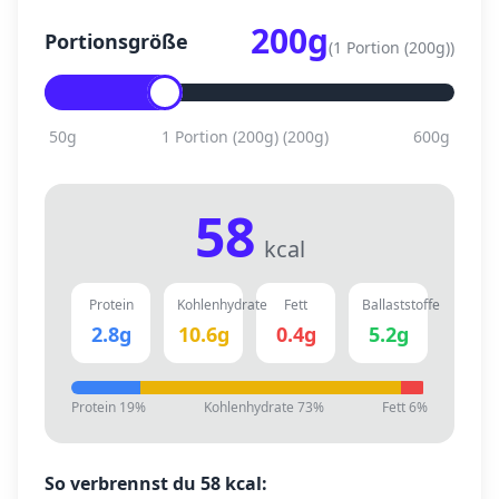
200
g
Portionsgröße
(
1 Portion (200g)
)
50
g
1 Portion (200g)
(
200
g)
600
g
58
kcal
Protein
Kohlenhydrate
Fett
Ballaststoffe
2.8
g
10.6
g
0.4
g
5.2
g
Protein
19
%
Kohlenhydrate
73
%
Fett
6
%
So verbrennst du
58
kcal: