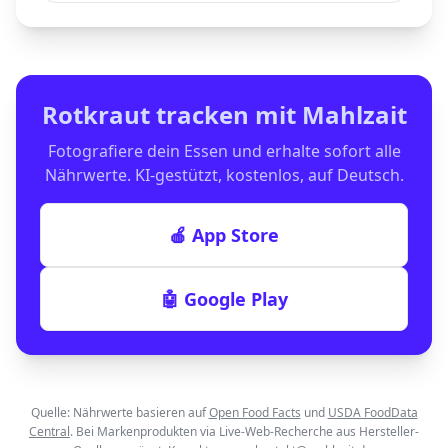
Rotkraut
tracken mit Mahlzait
Fotografiere dein Essen und erhalte sofort alle
Nährwerte. KI-gestützt, kostenlos, auf Deutsch.
🍎 App Store
🤖 Google Play
Quelle: Nährwerte basieren auf
Open Food Facts
und
USDA FoodData
Central
. Bei Markenprodukten via Live-Web-Recherche aus Hersteller-