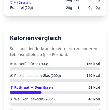
💡
Mit Dressing
Esslöffel (20g)
20
g
6
0
g
0
g
Kalorienvergleich
So schneidet
Rotkraut
im Vergleich zu anderen
Lebensmitteln ab (pro Portion):
🥔
Kartoffelpüree (200g)
166
kcal
🍎
Rotkohl aus dem Glas (200g)
140
kcal
🥬
Rotkraut
← Dein Essen
58
kcal
🥬
Weißkohl gekocht (200g)
46
kcal