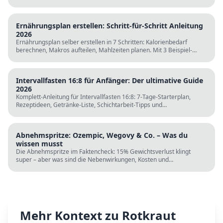
LDL steigt bei klassischer Keto. Für wen sie passt und für wen nicht.
Ernährungsplan erstellen: Schritt-für-Schritt Anleitung
2026
Ernährungsplan selber erstellen in 7 Schritten: Kalorienbedarf
berechnen, Makros aufteilen, Mahlzeiten planen. Mit 3 Beispiel-
Tagesplänen, Einkaufslisten und kostenlosen Rechnern.
Intervallfasten 16:8 für Anfänger: Der ultimative Guide
2026
Komplett-Anleitung für Intervallfasten 16:8: 7-Tage-Starterplan,
Rezeptideen, Getränke-Liste, Schichtarbeit-Tipps und
wissenschaftliche Fakten. Perfekt zur Fastenzeit ab 5. März.
Abnehmspritze: Ozempic, Wegovy & Co. – Was du
wissen musst
Die Abnehmspritze im Faktencheck: 15% Gewichtsverlust klingt
super – aber was sind die Nebenwirkungen, Kosten und
Langzeitrisiken? Wissenschaft vs. TikTok-Hype.
Mehr Kontext zu
Rotkraut