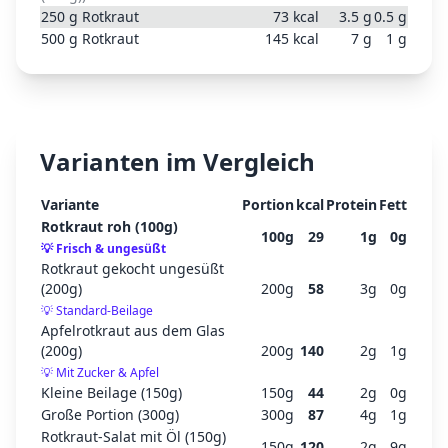
250
g
Rotkraut
73
kcal
3.5
g
0.5
g
500
g
Rotkraut
145
kcal
7
g
1
g
Varianten im Vergleich
Variante
Portion
kcal
Protein
Fett
Rotkraut roh (100g)
100
g
29
1
g
0
g
💡
Frisch & ungesüßt
Rotkraut gekocht ungesüßt
(200g)
200
g
58
3
g
0
g
💡
Standard-Beilage
Apfelrotkraut aus dem Glas
(200g)
200
g
140
2
g
1
g
💡
Mit Zucker & Apfel
Kleine Beilage (150g)
150
g
44
2
g
0
g
Große Portion (300g)
300
g
87
4
g
1
g
Rotkraut-Salat mit Öl (150g)
150
g
120
2
g
9
g