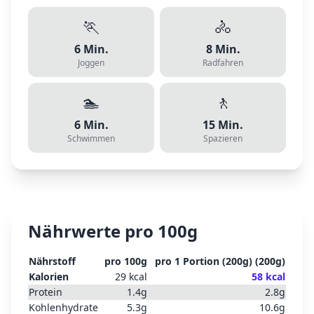
🏃
🚴
6
Min.
8
Min.
Joggen
Radfahren
🏊
🚶
6
Min.
15
Min.
Schwimmen
Spazieren
Nährwerte pro 100g
Nährstoff
pro 100g
pro
1 Portion (200g)
(
200
g)
Kalorien
29
kcal
58
kcal
Protein
1.4
g
2.8
g
Kohlenhydrate
5.3
g
10.6
g