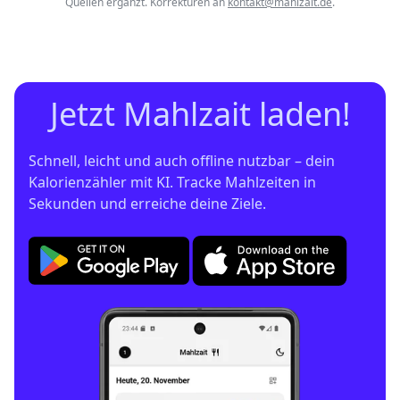
Quellen ergänzt. Korrekturen an
kontakt@mahlzait.de
.
Jetzt Mahlzait laden!
Schnell, leicht und auch offline nutzbar – dein 
Kalorienzähler mit KI. Tracke Mahlzeiten in 
Sekunden und erreiche deine Ziele.