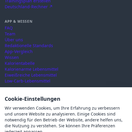
Trainingsplan erstellen
Deutschland-Rechner ↗
APP & WISSEN
FAQ
Team
Über uns
Redaktionelle Standards
App-Vergleich
Wissen
Kalorientabelle
Kalorienarme Lebensmittel
Eiweißreiche Lebensmittel
Low-Carb-Lebensmittel
RECHTLICHES
Cookie-Einstellungen
Nutzungsbedingungen
Wir verwenden Cookies, um Ihre Erfahrung zu verbessern
Datenschutz
und unsere Website zu analysieren. Einige Cookies sind
Impressum
notwendig für den Betrieb der Website, andere helfen uns,
AGB
die Nutzung zu verstehen. Sie können Ihre Präferenzen
Cookies
jederzeit anpassen.
Cookie-Einstellungen