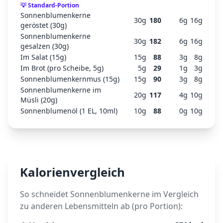
💡
Standard-Portion
Sonnenblumenkerne
30
g
180
6
g
16
g
geröstet (30g)
Sonnenblumenkerne
30
g
182
6
g
16
g
gesalzen (30g)
Im Salat (15g)
15
g
88
3
g
8
g
Im Brot (pro Scheibe, 5g)
5
g
29
1
g
3
g
Sonnenblumenkernmus (15g)
15
g
90
3
g
8
g
Sonnenblumenkerne im
20
g
117
4
g
10
g
Müsli (20g)
Sonnenblumenöl (1 EL, 10ml)
10
g
88
0
g
10
g
Kalorienvergleich
So schneidet
Sonnenblumenkerne
im Vergleich
zu anderen Lebensmitteln ab (pro Portion):