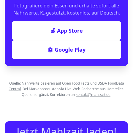
Fotografiere dein Essen und erhalte sofort alle
Nährwerte. KI-gestützt, kostenlos, auf Deutsch.
🍎 App Store
🤖 Google Play
Quelle: Nährwerte basieren auf
Open Food Facts
und
USDA FoodData
Central
. Bei Markenprodukten via Live-Web-Recherche aus Hersteller-
Quellen ergänzt. Korrekturen an
kontakt@mahlzait.de
.
Jetzt Mahlzait laden!