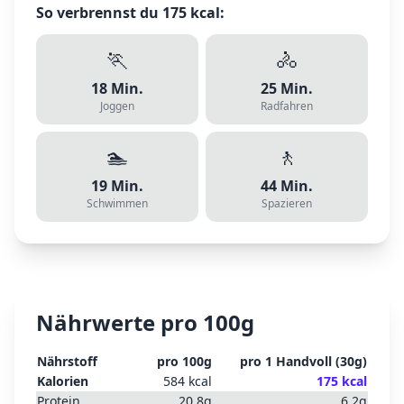
So verbrennst du
175
kcal:
🏃
🚴
18
Min.
25
Min.
Joggen
Radfahren
🏊
🚶
19
Min.
44
Min.
Schwimmen
Spazieren
Nährwerte pro 100g
Nährstoff
pro 100g
pro
1 Handvoll
(
30
g)
Kalorien
584
kcal
175
kcal
Protein
20.8
g
6.2
g