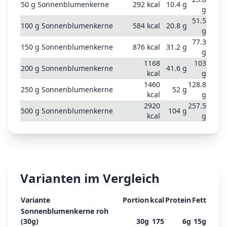
50
g
Sonnenblumenkerne
292
kcal
10.4
g
g
51.5
100
g
Sonnenblumenkerne
584
kcal
20.8
g
g
77.3
150
g
Sonnenblumenkerne
876
kcal
31.2
g
g
1168
103
200
g
Sonnenblumenkerne
41.6
g
kcal
g
1460
128.8
250
g
Sonnenblumenkerne
52
g
kcal
g
2920
257.5
500
g
Sonnenblumenkerne
104
g
kcal
g
Varianten im Vergleich
Variante
Portion
kcal
Protein
Fett
Sonnenblumenkerne roh
(30g)
30
g
175
6
g
15
g