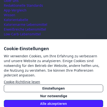
Über uns
Redaktionelle Standards
App-Vergleich
Wissen
Kalorientabelle
Kalorienarme Lebensmittel
Eiweißreiche Lebensmittel
Low-Carb-Lebensmittel
RECHTLICHES
Cookie-Einstellungen
Nutzungsbedingungen
Wir verwenden Cookies, um Ihre Erfahrung zu verbessern
Datenschutz
und unsere Website zu analysieren. Einige Cookies sind
Impressum
notwendig für den Betrieb der Website, andere helfen uns,
AGB
die Nutzung zu verstehen. Sie können Ihre Präferenzen
Cookies
jederzeit anpassen.
Cookie-Einstellungen
Cookie-Richtlinie lesen
Einstellungen
Nur notwendige
©
2026
Mahlzait · Made with ❤️ in Germany
Alle akzeptieren