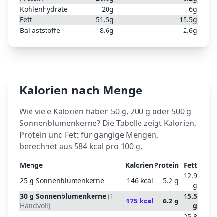
Kohlenhydrate
20
g
6
g
Fett
51.5
g
15.5
g
Ballaststoffe
8.6
g
2.6
g
Kalorien nach Menge
Wie viele Kalorien haben 50 g, 200 g oder 500 g
Sonnenblumenkerne
? Die Tabelle zeigt Kalorien,
Protein und Fett für gängige Mengen,
berechnet aus
584
kcal pro 100 g.
Menge
Kalorien
Protein
Fett
12.9
25
g
Sonnenblumenkerne
146
kcal
5.2
g
g
30
g
Sonnenblumenkerne
(
1
15.5
175
kcal
6.2
g
Handvoll
)
g
25.8