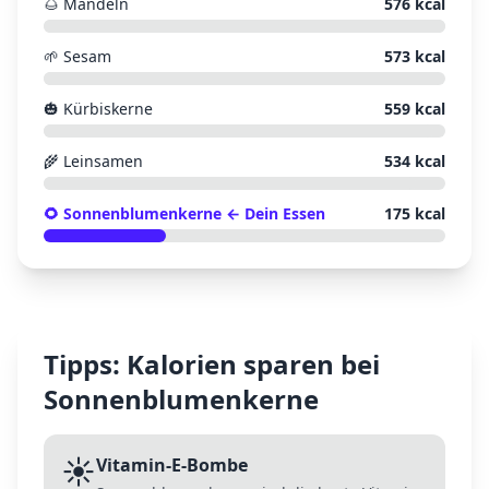
🌰
Mandeln
576
kcal
🌱
Sesam
573
kcal
🎃
Kürbiskerne
559
kcal
🌾
Leinsamen
534
kcal
🌻
Sonnenblumenkerne
← Dein Essen
175
kcal
Tipps: Kalorien sparen bei
Sonnenblumenkerne
☀️
Vitamin-E-Bombe