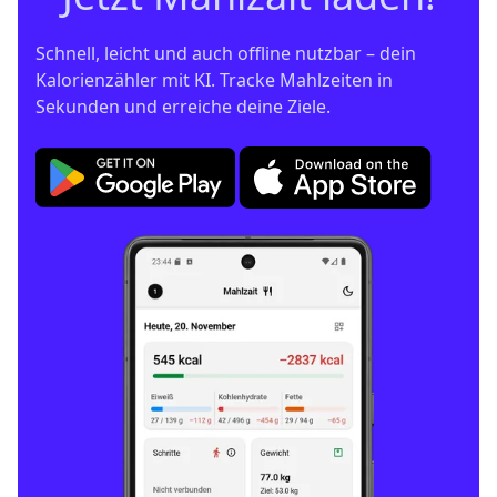
Schnell, leicht und auch offline nutzbar – dein 
Kalorienzähler mit KI. Tracke Mahlzeiten in 
Sekunden und erreiche deine Ziele.