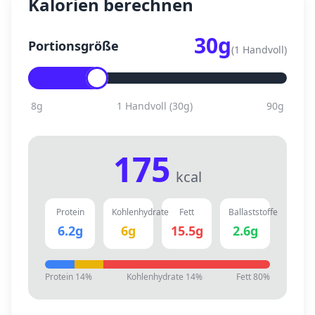
Kalorien berechnen
30
g
Portionsgröße
(
1 Handvoll
)
8
g
1 Handvoll
(
30
g)
90
g
175
kcal
Protein
Kohlenhydrate
Fett
Ballaststoffe
6.2
g
6
g
15.5
g
2.6
g
Protein
14
%
Kohlenhydrate
14
%
Fett
80
%