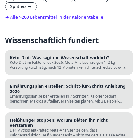
Split eis
→
→ Alle
>
200 Lebensmittel in der Kalorientabelle
Wissenschaftlich fundiert
Keto-Diät: Was sagt die Wissenschaft wirklich?
Keto-Diät im Faktencheck 2026: Meta-Analysen zeigen 1–2 kg
Vorsprung kurzfristig, nach 12 Monaten kein Unterschied zu Low-Fat.
LDL steigt bei klassischer Keto. Für wen sie passt und für wen nicht.
Ernährungsplan erstellen: Schritt-für-Schritt Anleitung
2026
Ernährungsplan selber erstellen in 7 Schritten: Kalorienbedarf
berechnen, Makros aufteilen, Mahlzeiten planen. Mit 3 Beispiel-
Tagesplänen, Einkaufslisten und kostenlosen Rechnern.
Heißhunger stoppen: Warum Diäten ihn nicht
verstärken
Der Mythos entkräftet: Meta-Analysen zeigen, dass
Kalorienreduktion Heißhunger senkt – nicht steigert. Plus: Die echten