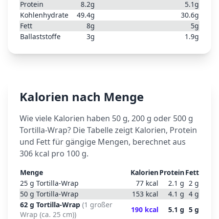
Protein
8.2
g
5.1
g
Kohlenhydrate
49.4
g
30.6
g
Fett
8
g
5
g
Ballaststoffe
3
g
1.9
g
Kalorien nach Menge
Wie viele Kalorien haben 50 g, 200 g oder 500 g
Tortilla-Wrap
? Die Tabelle zeigt Kalorien, Protein
und Fett für gängige Mengen, berechnet aus
306
kcal pro 100 g.
Menge
Kalorien
Protein
Fett
25
g
Tortilla-Wrap
77
kcal
2.1
g
2
g
50
g
Tortilla-Wrap
153
kcal
4.1
g
4
g
62
g
Tortilla-Wrap
(
1 großer
190
kcal
5.1
g
5
g
Wrap (ca. 25 cm)
)