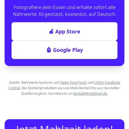
Fotografiere dein Essen und erhalte sofort alle
Nährwerte. KI-gestützt, kostenlos, auf Deutsch.
🍎 App Store
🤖 Google Play
Quelle: Nährwerte basieren auf
Open Food Facts
und
USDA FoodData
Central
. Bei Markenprodukten via Live-Web-Recherche aus Hersteller-
Quellen ergänzt. Korrekturen an
kontakt@mahlzait.de
.