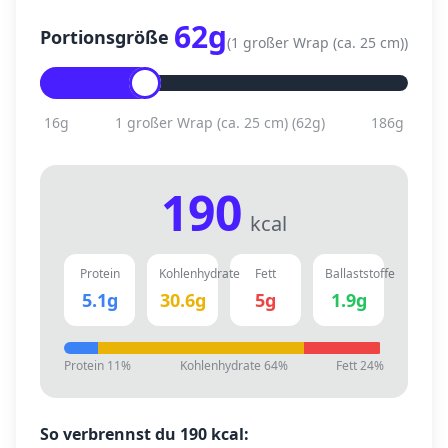
62
g
Portionsgröße
(
1 großer Wrap (ca. 25 cm)
)
16
g
1 großer Wrap (ca. 25 cm)
(
62
g)
186
g
190
kcal
Protein
Kohlenhydrate
Fett
Ballaststoffe
5.1
g
30.6
g
5
g
1.9
g
Protein
11
%
Kohlenhydrate
64
%
Fett
24
%
So verbrennst du
190
kcal: