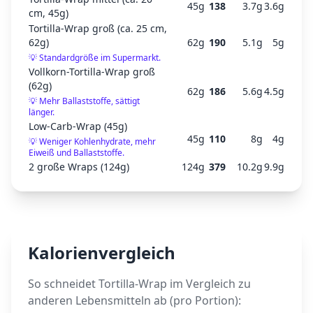
45
g
138
3.7
g
3.6
g
cm, 45g)
Tortilla-Wrap groß (ca. 25 cm,
62g)
62
g
190
5.1
g
5
g
💡
Standardgröße im Supermarkt.
Vollkorn-Tortilla-Wrap groß
(62g)
62
g
186
5.6
g
4.5
g
💡
Mehr Ballaststoffe, sättigt
länger.
Low-Carb-Wrap (45g)
45
g
110
8
g
4
g
💡
Weniger Kohlenhydrate, mehr
Eiweiß und Ballaststoffe.
2 große Wraps (124g)
124
g
379
10.2
g
9.9
g
Kalorienvergleich
So schneidet
Tortilla-Wrap
im Vergleich zu
anderen Lebensmitteln ab (pro Portion):