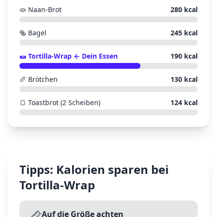
🫓
Naan-Brot
280
kcal
🥯
Bagel
245
kcal
🌯
Tortilla-Wrap
← Dein Essen
190
kcal
🥖
Brötchen
130
kcal
🍞
Toastbrot (2 Scheiben)
124
kcal
Tipps: Kalorien sparen bei
Tortilla-Wrap
📏
Auf die Größe achten