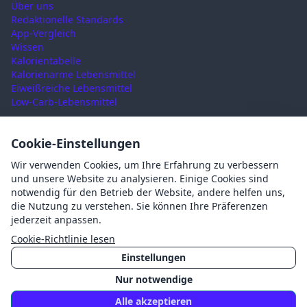
Über uns
Redaktionelle Standards
App-Vergleich
Wissen
Kalorientabelle
Kalorienarme Lebensmittel
Eiweißreiche Lebensmittel
Low-Carb-Lebensmittel
RECHTLICHES
Cookie-Einstellungen
Nutzungsbedingungen
Wir verwenden Cookies, um Ihre Erfahrung zu verbessern
Datenschutz
und unsere Website zu analysieren. Einige Cookies sind
Impressum
notwendig für den Betrieb der Website, andere helfen uns,
AGB
die Nutzung zu verstehen. Sie können Ihre Präferenzen
Cookies
jederzeit anpassen.
Cookie-Einstellungen
Cookie-Richtlinie lesen
Einstellungen
Nur notwendige
©
2026
Mahlzait · Made with ❤️ in Germany
Alle akzeptieren