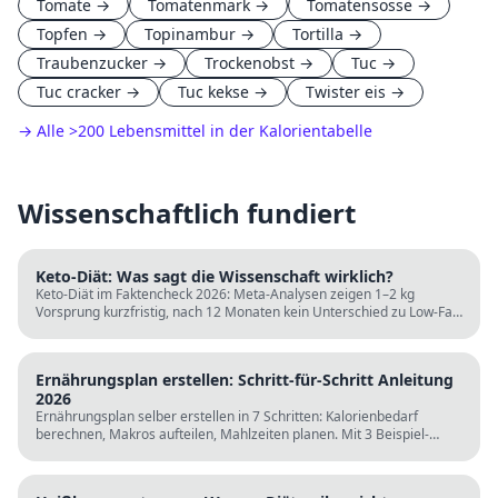
Tomate
→
Tomatenmark
→
Tomatensosse
→
Topfen
→
Topinambur
→
Tortilla
→
Traubenzucker
→
Trockenobst
→
Tuc
→
Tuc cracker
→
Tuc kekse
→
Twister eis
→
→ Alle
>
200 Lebensmittel in der Kalorientabelle
Wissenschaftlich fundiert
Keto-Diät: Was sagt die Wissenschaft wirklich?
Keto-Diät im Faktencheck 2026: Meta-Analysen zeigen 1–2 kg
Vorsprung kurzfristig, nach 12 Monaten kein Unterschied zu Low-Fat.
LDL steigt bei klassischer Keto. Für wen sie passt und für wen nicht.
Ernährungsplan erstellen: Schritt-für-Schritt Anleitung
2026
Ernährungsplan selber erstellen in 7 Schritten: Kalorienbedarf
berechnen, Makros aufteilen, Mahlzeiten planen. Mit 3 Beispiel-
Tagesplänen, Einkaufslisten und kostenlosen Rechnern.