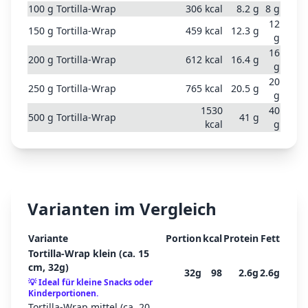
100
g
Tortilla-Wrap
306
kcal
8.2
g
8
g
12
150
g
Tortilla-Wrap
459
kcal
12.3
g
g
16
200
g
Tortilla-Wrap
612
kcal
16.4
g
g
20
250
g
Tortilla-Wrap
765
kcal
20.5
g
g
1530
40
500
g
Tortilla-Wrap
41
g
kcal
g
Varianten im Vergleich
Variante
Portion
kcal
Protein
Fett
Tortilla-Wrap klein (ca. 15
cm, 32g)
32
g
98
2.6
g
2.6
g
💡
Ideal für kleine Snacks oder
Kinderportionen.
Tortilla-Wrap mittel (ca. 20