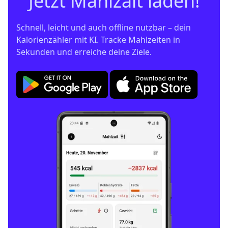
Jetzt Mahlzait laden!
Schnell, leicht und auch offline nutzbar – dein 
Kalorienzähler mit KI. Tracke Mahlzeiten in 
Sekunden und erreiche deine Ziele.