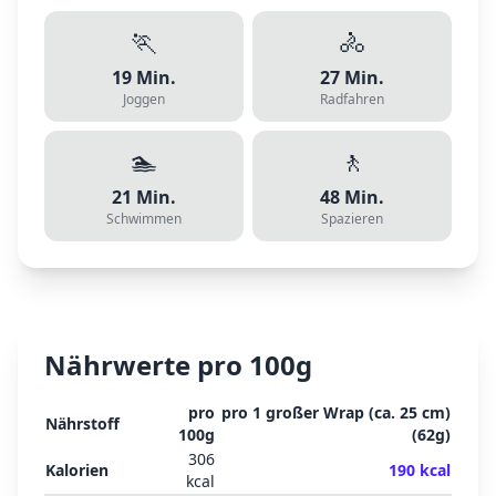
🏃
🚴
19
Min.
27
Min.
Joggen
Radfahren
🏊
🚶
21
Min.
48
Min.
Schwimmen
Spazieren
Nährwerte pro 100g
pro
pro
1 großer Wrap (ca. 25 cm)
Nährstoff
100g
(
62
g)
306
Kalorien
190
kcal
kcal