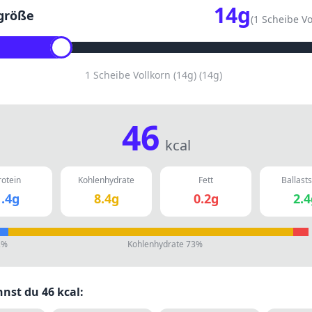
14
g
größe
(
1 Scheibe Vo
1 Scheibe Vollkorn (14g)
(
14
g)
46
kcal
rotein
Kohlenhydrate
Fett
Ballasts
.4
g
8.4
g
0.2
g
2.4
2
%
Kohlenhydrate
73
%
nnst du
46
kcal: