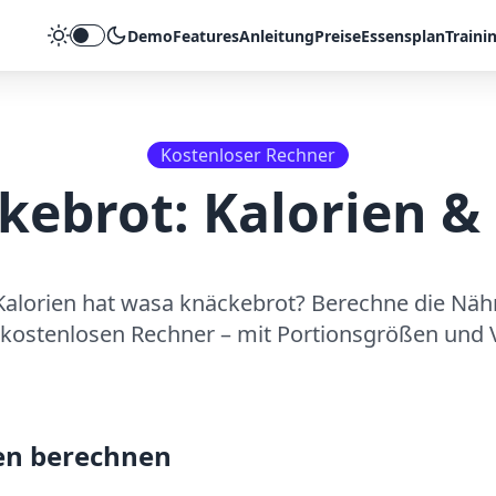
Demo
Features
Anleitung
Preise
Essensplan
Traini
Theme umschalten
Kostenloser Rechner
kebrot
: Kalorien 
Kalorien hat
wasa knäckebrot
? Berechne die Näh
kostenlosen Rechner – mit Portionsgrößen und V
en berechnen