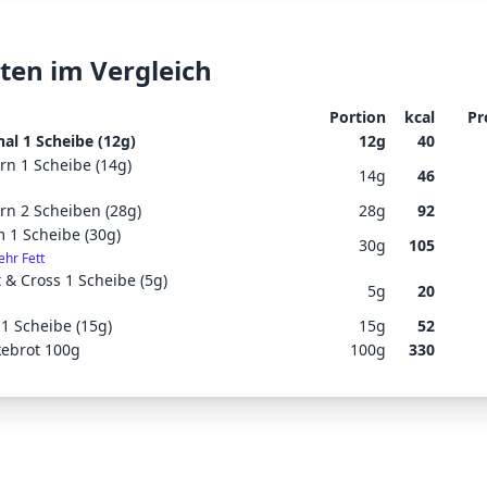
ten im Vergleich
Portion
kcal
Pr
al 1 Scheibe (12g)
12
g
40
rn 1 Scheibe (14g)
14
g
46
rn 2 Scheiben (28g)
28
g
92
 1 Scheibe (30g)
30
g
105
hr Fett
 & Cross 1 Scheibe (5g)
5
g
20
1 Scheibe (15g)
15
g
52
ebrot 100g
100
g
330