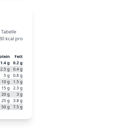
 Tabelle
30
kcal pro
otein
Fett
1.4
g
0.2
g
2.5
g
0.4
g
5
g
0.8
g
10
g
1.5
g
15
g
2.3
g
20
g
3
g
25
g
3.8
g
50
g
7.5
g