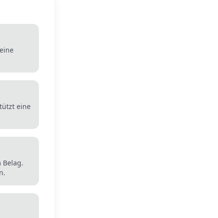
 eine
tützt eine
m Belag.
n.