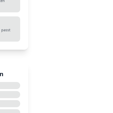
ten
 passt
en