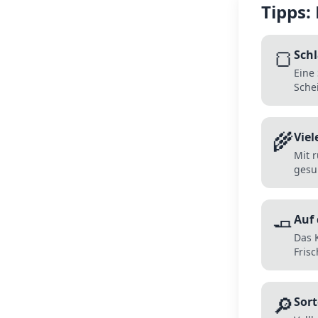
Tipps:
🍞
Schl
Eine 
Sche
🌾
Viel
Mit 
gesu
🧈
Auf
Das K
Fris
🔎
Sor