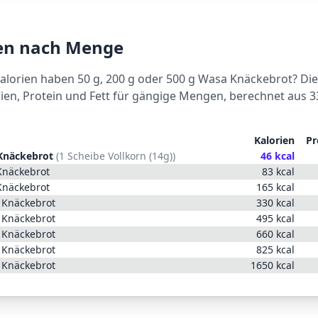
ien nach Menge
Kalorien haben 50 g, 200 g oder 500 g
Wasa Knäckebrot
? Die
rien, Protein und Fett für gängige Mengen, berechnet aus
3
Kalorien
Pr
Knäckebrot
(
1 Scheibe Vollkorn (14g)
)
46
kcal
Knäckebrot
83
kcal
Knäckebrot
165
kcal
 Knäckebrot
330
kcal
 Knäckebrot
495
kcal
 Knäckebrot
660
kcal
 Knäckebrot
825
kcal
 Knäckebrot
1650
kcal