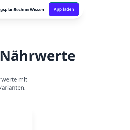
App laden
ngsplan
Rechner
Wissen
& Nährwerte
rwerte mit
arianten.