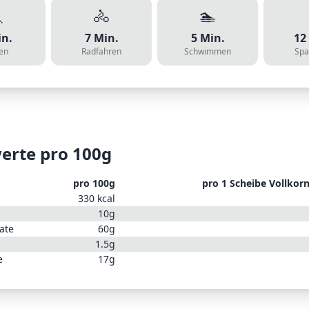

🚴
🏊
n.
7
Min.
5
Min.
12
en
Radfahren
Schwimmen
Spa
erte pro 100g
pro 100g
pro
1 Scheibe Vollkorn
330
kcal
10
g
ate
60
g
1.5
g
e
17
g