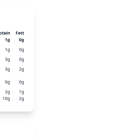
otein
Fett
1
g
0
g
1
g
0
g
3
g
0
g
3
g
2
g
0
g
0
g
2
g
1
g
10
g
2
g