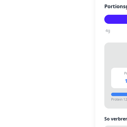
Portions
4
g
P
1
Protein
1
So verbre