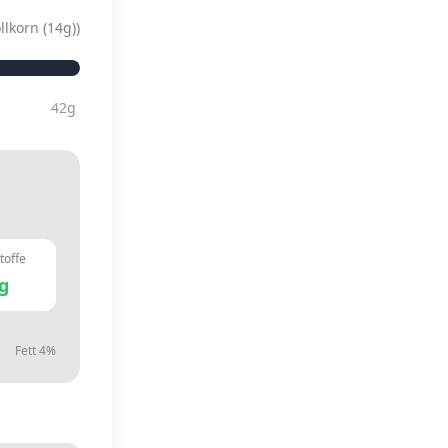
llkorn (14g)
)
42
g
toffe
g
Fett
4
%