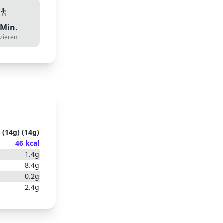
🚶
Min.
zieren
 (14g)
(
14
g)
46
kcal
1.4
g
8.4
g
0.2
g
2.4
g