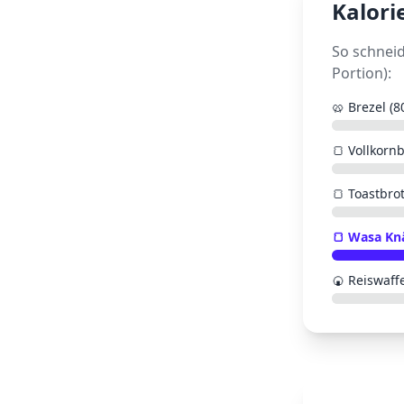
Kalori
So schnei
Portion):
🥨
Brezel (8
🍞
Vollkornb
🍞
Toastbrot
🍞
Wasa Kn
🍘
Reiswaffe