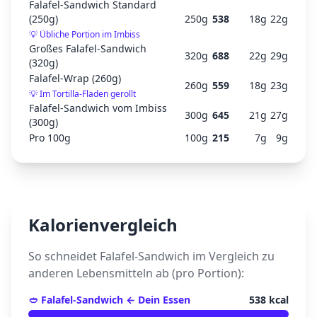
Falafel-Sandwich Standard
(250g)
250
g
538
18
g
22
g
💡
Übliche Portion im Imbiss
Großes Falafel-Sandwich
320
g
688
22
g
29
g
(320g)
Falafel-Wrap (260g)
260
g
559
18
g
23
g
💡
Im Tortilla-Fladen gerollt
Falafel-Sandwich vom Imbiss
300
g
645
21
g
27
g
(300g)
Pro 100g
100
g
215
7
g
9
g
Kalorienvergleich
So schneidet
Falafel-Sandwich
im Vergleich zu
anderen Lebensmitteln ab (pro Portion):
🥙
Falafel-Sandwich
← Dein Essen
538
kcal