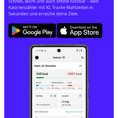
Schnell, leicht und auch offline nutzbar – dein 
Kalorienzähler mit KI. Tracke Mahlzeiten in 
Sekunden und erreiche deine Ziele.