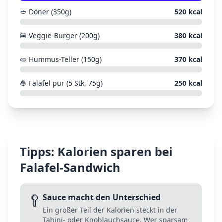
🥙
Döner (350g)
520
kcal
🍔
Veggie-Burger (200g)
380
kcal
🫓
Hummus-Teller (150g)
370
kcal
🧆
Falafel pur (5 Stk, 75g)
250
kcal
Tipps: Kalorien sparen bei
Falafel-Sandwich
🥄
Sauce macht den Unterschied
Ein großer Teil der Kalorien steckt in der
Tahini- oder Knoblauchsauce. Wer sparsam