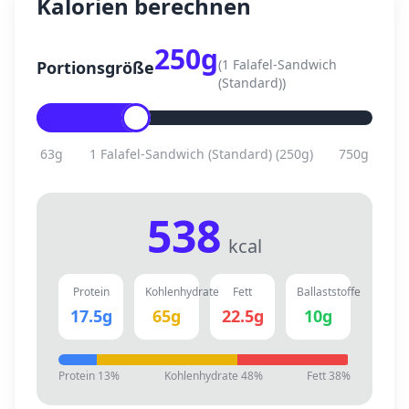
Kalorien berechnen
250
g
(
1 Falafel-Sandwich
Portionsgröße
(Standard)
)
63
g
1 Falafel-Sandwich (Standard)
(
250
g)
750
g
538
kcal
Protein
Kohlenhydrate
Fett
Ballaststoffe
17.5
g
65
g
22.5
g
10
g
Protein
13
%
Kohlenhydrate
48
%
Fett
38
%