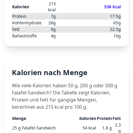
215
Kalorien
538
kcal
kcal
Protein
7
g
17.5
g
Kohlenhydrate
26
g
65
g
Fett
9
g
22.5
g
Ballaststoffe
4
g
10
g
Kalorien nach Menge
Wie viele Kalorien haben 50 g, 200 g oder 500 g
Falafel-Sandwich
? Die Tabelle zeigt Kalorien,
Protein und Fett für gängige Mengen,
berechnet aus
215
kcal pro 100 g.
Menge
Kalorien
Protein
Fett
2.3
25
g
Falafel-Sandwich
54
kcal
1.8
g
g