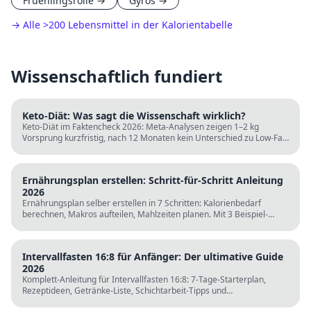
Fruehlingsrolle
→
Gyros
→
→ Alle
>
200 Lebensmittel in der Kalorientabelle
Wissenschaftlich fundiert
Keto-Diät: Was sagt die Wissenschaft wirklich?
Keto-Diät im Faktencheck 2026: Meta-Analysen zeigen 1–2 kg
Vorsprung kurzfristig, nach 12 Monaten kein Unterschied zu Low-Fat.
LDL steigt bei klassischer Keto. Für wen sie passt und für wen nicht.
Ernährungsplan erstellen: Schritt-für-Schritt Anleitung
2026
Ernährungsplan selber erstellen in 7 Schritten: Kalorienbedarf
berechnen, Makros aufteilen, Mahlzeiten planen. Mit 3 Beispiel-
Tagesplänen, Einkaufslisten und kostenlosen Rechnern.
Intervallfasten 16:8 für Anfänger: Der ultimative Guide
2026
Komplett-Anleitung für Intervallfasten 16:8: 7-Tage-Starterplan,
Rezeptideen, Getränke-Liste, Schichtarbeit-Tipps und
wissenschaftliche Fakten. Perfekt zur Fastenzeit ab 5. März.