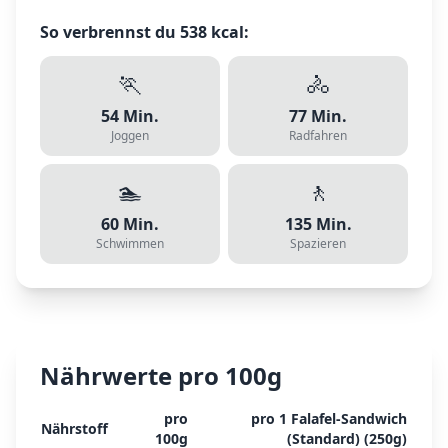
So verbrennst du
538
kcal:
🏃
🚴
54
Min.
77
Min.
Joggen
Radfahren
🏊
🚶
60
Min.
135
Min.
Schwimmen
Spazieren
Nährwerte pro 100g
pro
pro
1 Falafel-Sandwich
Nährstoff
100g
(Standard)
(
250
g)