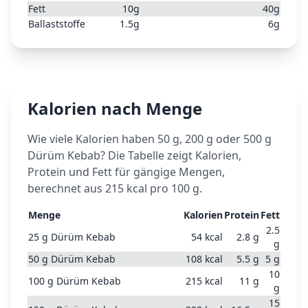
Fett
10
g
40
g
Ballaststoffe
1.5
g
6
g
Kalorien nach Menge
Wie viele Kalorien haben 50 g, 200 g oder 500 g
Dürüm Kebab
? Die Tabelle zeigt Kalorien,
Protein und Fett für gängige Mengen,
berechnet aus
215
kcal pro 100 g.
Menge
Kalorien
Protein
Fett
2.5
25
g
Dürüm Kebab
54
kcal
2.8
g
g
50
g
Dürüm Kebab
108
kcal
5.5
g
5
g
10
100
g
Dürüm Kebab
215
kcal
11
g
g
15