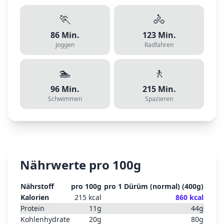
🏃
🚴
86
Min.
123
Min.
Joggen
Radfahren
🏊
🚶
96
Min.
215
Min.
Schwimmen
Spazieren
Nährwerte pro 100g
Nährstoff
pro 100g
pro
1 Dürüm (normal)
(
400
g)
Kalorien
215
kcal
860
kcal
Protein
11
g
44
g
Kohlenhydrate
20
g
80
g