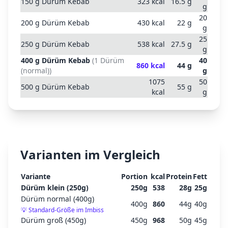
150
g
Dürüm Kebab
323
kcal
16.5
g
g
20
200
g
Dürüm Kebab
430
kcal
22
g
g
25
250
g
Dürüm Kebab
538
kcal
27.5
g
g
400
g
Dürüm Kebab
(
1 Dürüm
40
860
kcal
44
g
(normal)
)
g
1075
50
500
g
Dürüm Kebab
55
g
kcal
g
Varianten im Vergleich
Variante
Portion
kcal
Protein
Fett
Dürüm klein (250g)
250
g
538
28
g
25
g
Dürüm normal (400g)
400
g
860
44
g
40
g
💡
Standard-Größe im Imbiss
Dürüm groß (450g)
450
g
968
50
g
45
g