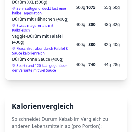
Dürüm XXL (500g)
500
g
1075
55
g
50
g
💡
Sehr sättigend, deckt fast eine
halbe Tagesration
Dürüm mit Hähnchen (400g)
400
g
800
48
g
32
g
💡
Etwas magerer als mit
Kalbfleisch
Veggie-Dürüm mit Falafel
(400g)
400
g
880
32
g
40
g
💡
Fleischfrei, aber durch Falafel &
Sauce kalorienreich
Dürüm ohne Sauce (400g)
400
g
740
44
g
28
g
💡
Spart rund 120 kcal gegenüber
der Variante mit viel Sauce
Kalorienvergleich
So schneidet
Dürüm Kebab
im Vergleich zu
anderen Lebensmitteln ab (pro Portion):