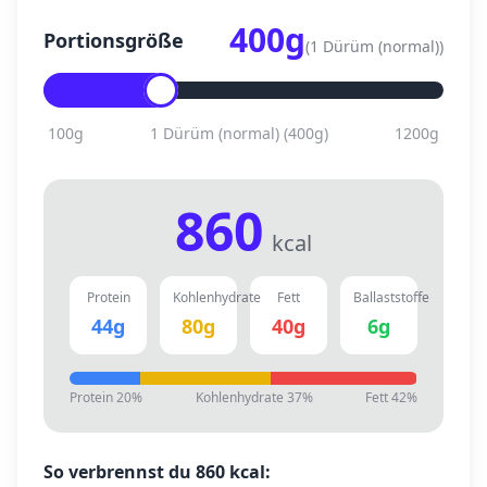
400
g
Portionsgröße
(
1 Dürüm (normal)
)
100
g
1 Dürüm (normal)
(
400
g)
1200
g
860
kcal
Protein
Kohlenhydrate
Fett
Ballaststoffe
44
g
80
g
40
g
6
g
Protein
20
%
Kohlenhydrate
37
%
Fett
42
%
So verbrennst du
860
kcal: