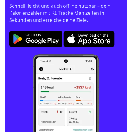
Schnell, leicht und auch offline nutzbar – dein 
Kalorienzähler mit KI. Tracke Mahlzeiten in 
Sekunden und erreiche deine Ziele.