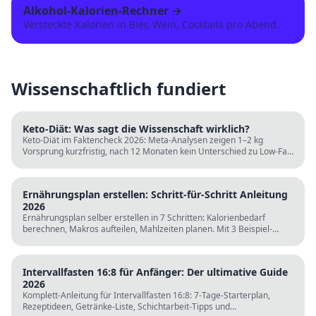
Alkohol-Kalorien-Rechner
→
Versteckte Kalorien in Bier, Wein, Cocktails pro Abend.
Wissenschaftlich fundiert
Keto-Diät: Was sagt die Wissenschaft wirklich?
Keto-Diät im Faktencheck 2026: Meta-Analysen zeigen 1–2 kg
Vorsprung kurzfristig, nach 12 Monaten kein Unterschied zu Low-Fat.
LDL steigt bei klassischer Keto. Für wen sie passt und für wen nicht.
Ernährungsplan erstellen: Schritt-für-Schritt Anleitung
2026
Ernährungsplan selber erstellen in 7 Schritten: Kalorienbedarf
berechnen, Makros aufteilen, Mahlzeiten planen. Mit 3 Beispiel-
Tagesplänen, Einkaufslisten und kostenlosen Rechnern.
Intervallfasten 16:8 für Anfänger: Der ultimative Guide
2026
Komplett-Anleitung für Intervallfasten 16:8: 7-Tage-Starterplan,
Rezeptideen, Getränke-Liste, Schichtarbeit-Tipps und