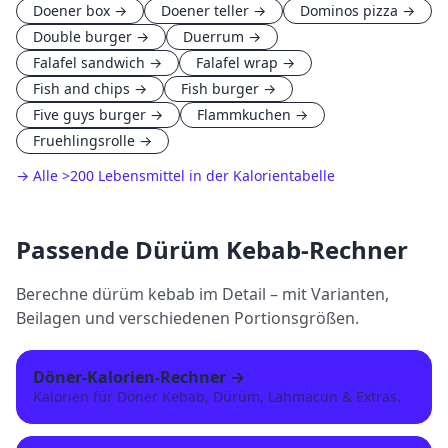
Doener box
→
Doener teller
→
Dominos pizza
→
Double burger
→
Duerrum
→
Falafel sandwich
→
Falafel wrap
→
Fish and chips
→
Fish burger
→
Five guys burger
→
Flammkuchen
→
Fruehlingsrolle
→
→ Alle
>
200 Lebensmittel in der Kalorientabelle
Passende
Dürüm Kebab
-Rechner
Berechne
dürüm kebab
im Detail – mit Varianten,
Beilagen und verschiedenen Portionsgrößen.
Döner-Kalorien-Rechner
→
Kalorien für Döner Kebab, Dürüm, Lahmacun & Extras.