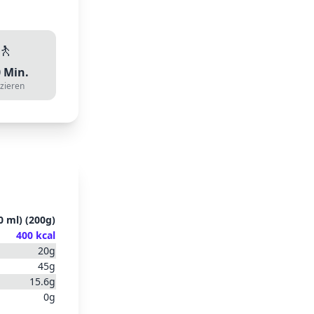
🚶
0
Min.
zieren
0 ml)
(
200
g)
400
kcal
20
g
45
g
15.6
g
0
g