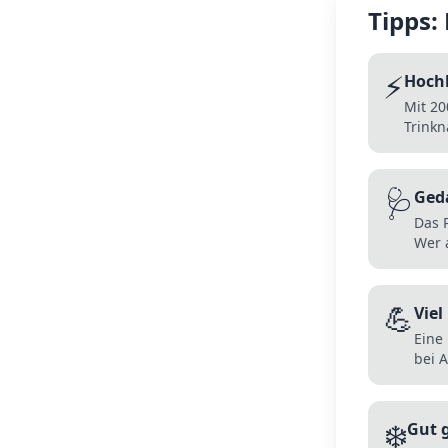
Tipps:
⚡
Hoch
Mit 20
Trinkn
🩺
Ged
Das 
Wer 
💪
Viel
Eine 
bei 
❄️
Gut 