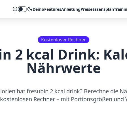
Demo
Features
Anleitung
Preise
Essensplan
Traini
Theme umschalten
Kostenloser Rechner
in 2 kcal Drink
: Ka
Nährwerte
alorien hat
fresubin 2 kcal drink
? Berechne die N
kostenlosen Rechner – mit Portionsgrößen und V