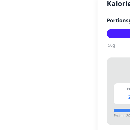
Kalori
Portions
50
g
P
Protein
2