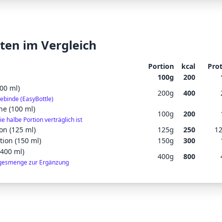
ten im Vergleich
Portion
kcal
Pro
100
g
200
200 ml)
200
g
400
ebinde (EasyBottle)
he (100 ml)
100
g
200
e halbe Portion verträglich ist
on (125 ml)
125
g
250
12
tion (150 ml)
150
g
300
(400 ml)
400
g
800
gesmenge zur Ergänzung