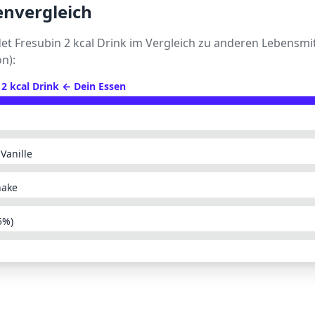
envergleich
det
Fresubin 2 kcal Drink
im Vergleich zu anderen Lebensmit
on):
 2 kcal Drink
← Dein Essen
Vanille
hake
5%)