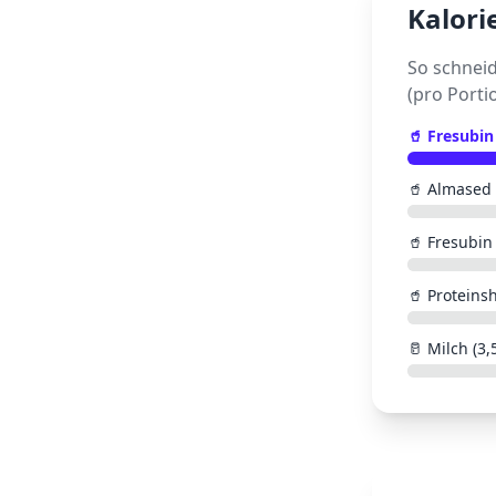
Kalori
So schnei
(pro Porti
🥤
Fresubin
🥤
Almased
🥤
Fresubin 
🥤
Proteins
🥛
Milch (3,