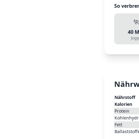
So verbre

40
M
Jogg
Nährw
Nährstoff
Kalorien
Protein
Kohlenhydr
Fett
Ballaststoff