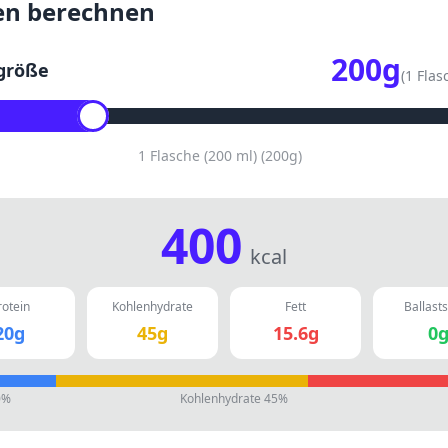
en berechnen
200
g
größe
(
1 Flas
1 Flasche (200 ml)
(
200
g)
400
kcal
rotein
Kohlenhydrate
Fett
Ballasts
20
g
45
g
15.6
g
0
0
%
Kohlenhydrate
45
%