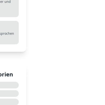
mer und
esprochen
orien