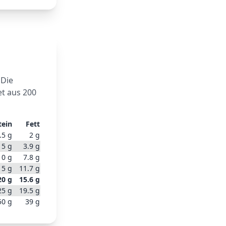
 Die
et aus
200
tein
Fett
.5
g
2
g
5
g
3.9
g
10
g
7.8
g
15
g
11.7
g
20
g
15.6
g
25
g
19.5
g
50
g
39
g