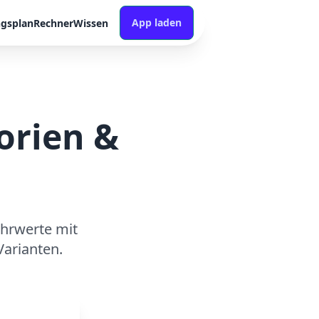
App laden
ngsplan
Rechner
Wissen
lorien &
ährwerte mit
arianten.