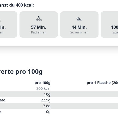
nnst du
400
kcal:

🚴
🏊
in.
57
Min.
44
Min.
10
en
Radfahren
Schwimmen
Spa
erte pro 100g
pro 100g
pro
1 Flasche (20
200
kcal
10
g
ate
22.5
g
7.8
g
e
0
g