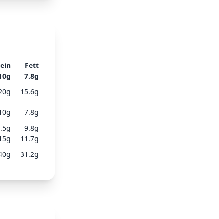
tein
Fett
10
g
7.8
g
20
g
15.6
g
10
g
7.8
g
.5
g
9.8
g
15
g
11.7
g
40
g
31.2
g