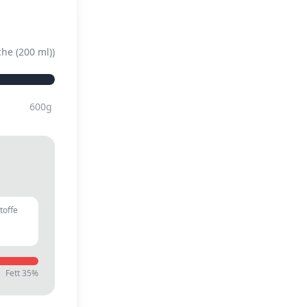
che (200 ml)
)
600
g
toffe
g
Fett
35
%