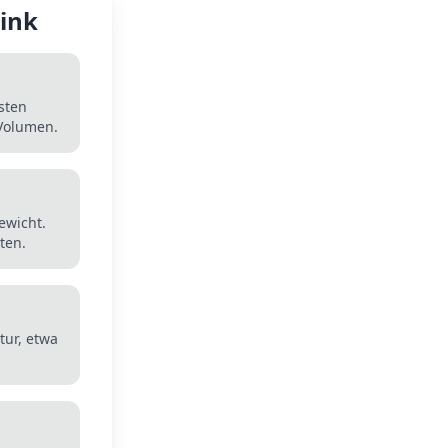
rink
sten
 Volumen.
ewicht.
ten.
tur, etwa