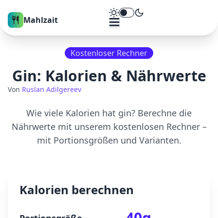
Theme umschalten
Mahlzait
Kostenloser Rechner
Gin
: Kalorien & Nährwerte
Von
Ruslan Adilgereev
Wie viele Kalorien hat
gin
? Berechne die
Nährwerte mit unserem kostenlosen Rechner –
mit Portionsgrößen und Varianten.
Kalorien berechnen
40
g