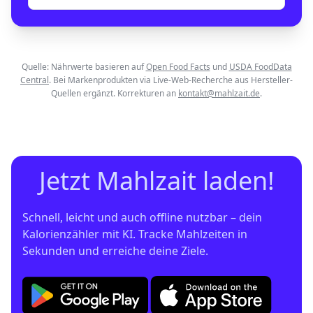
Quelle: Nährwerte basieren auf
Open Food Facts
und
USDA FoodData
Central
. Bei Markenprodukten via Live-Web-Recherche aus Hersteller-
Quellen ergänzt. Korrekturen an
kontakt@mahlzait.de
.
Jetzt Mahlzait laden!
Schnell, leicht und auch offline nutzbar – dein 
Kalorienzähler mit KI. Tracke Mahlzeiten in 
Sekunden und erreiche deine Ziele.