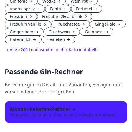
Gin tonic
→
Wodka
→
Wein rot
→
Aperol spritz
→
Fanta
→
Fortimel
→
Fresubin
→
Fresubin 2kcal drink
→
Fresubin vanille
→
Fruechtetee
→
Ginger ale
→
Ginger beer
→
Gluehwein
→
Guinness
→
Hafermilch
→
Heineken
→
→ Alle
>
200 Lebensmittel in der Kalorientabelle
Passende
Gin
-Rechner
Berechne
gin
im Detail – mit Varianten, Beilagen und
verschiedenen Portionsgrößen.
Alkohol-Kalorien-Rechner
→
Versteckte Kalorien in Bier, Wein, Cocktails pro Abend.