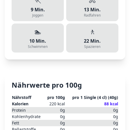
🏃
🚴
9
Min.
13
Min.
Joggen
Radfahren
🏊
🚶
10
Min.
22
Min.
Schwimmen
Spazieren
Nährwerte pro 100g
Nährstoff
pro 100g
pro
1 Single (4 cl)
(
40
g)
Kalorien
220
kcal
88
kcal
Protein
0
g
0
g
Kohlenhydrate
0
g
0
g
Fett
0
g
0
g
Ballaststoffe
0
g
0
g