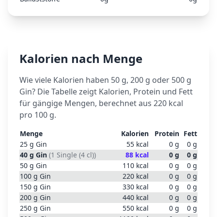
Kalorien nach Menge
Wie viele Kalorien haben 50 g, 200 g oder 500 g
Gin
? Die Tabelle zeigt Kalorien, Protein und Fett
für gängige Mengen, berechnet aus
220
kcal
pro 100 g.
Menge
Kalorien
Protein
Fett
25
g
Gin
55
kcal
0
g
0
g
40
g
Gin
(
1 Single (4 cl)
)
88
kcal
0
g
0
g
50
g
Gin
110
kcal
0
g
0
g
100
g
Gin
220
kcal
0
g
0
g
150
g
Gin
330
kcal
0
g
0
g
200
g
Gin
440
kcal
0
g
0
g
250
g
Gin
550
kcal
0
g
0
g