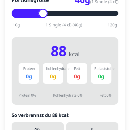
Portionsgröße
(
1 Single (4 cl)
)
10
g
1 Single (4 cl)
(
40
g)
120
g
88
kcal
Protein
Kohlenhydrate
Fett
Ballaststoffe
0
g
0
g
0
g
0
g
Protein
0
%
Kohlenhydrate
0
%
Fett
0
%
So verbrennst du
88
kcal: