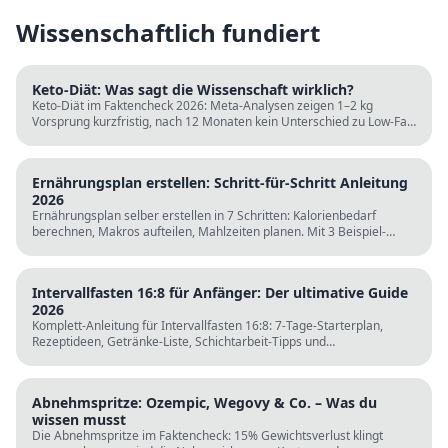
Wissenschaftlich fundiert
Keto-Diät: Was sagt die Wissenschaft wirklich?
Keto-Diät im Faktencheck 2026: Meta-Analysen zeigen 1–2 kg
Vorsprung kurzfristig, nach 12 Monaten kein Unterschied zu Low-Fat.
LDL steigt bei klassischer Keto. Für wen sie passt und für wen nicht.
Ernährungsplan erstellen: Schritt-für-Schritt Anleitung
2026
Ernährungsplan selber erstellen in 7 Schritten: Kalorienbedarf
berechnen, Makros aufteilen, Mahlzeiten planen. Mit 3 Beispiel-
Tagesplänen, Einkaufslisten und kostenlosen Rechnern.
Intervallfasten 16:8 für Anfänger: Der ultimative Guide
2026
Komplett-Anleitung für Intervallfasten 16:8: 7-Tage-Starterplan,
Rezeptideen, Getränke-Liste, Schichtarbeit-Tipps und
wissenschaftliche Fakten. Perfekt zur Fastenzeit ab 5. März.
Abnehmspritze: Ozempic, Wegovy & Co. – Was du
wissen musst
Die Abnehmspritze im Faktencheck: 15% Gewichtsverlust klingt