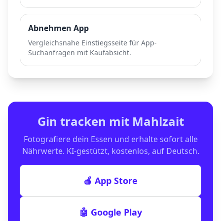
Abnehmen App
Vergleichsnahe Einstiegsseite für App-
Suchanfragen mit Kaufabsicht.
Gin
tracken mit Mahlzait
Fotografiere dein Essen und erhalte sofort alle
Nährwerte. KI-gestützt, kostenlos, auf Deutsch.
🍎 App Store
🤖 Google Play