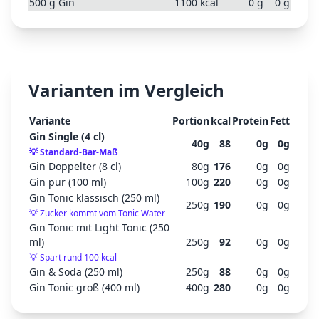
500
g
Gin
1100
kcal
0
g
0
g
Varianten im Vergleich
Variante
Portion
kcal
Protein
Fett
Gin Single (4 cl)
40
g
88
0
g
0
g
💡
Standard-Bar-Maß
Gin Doppelter (8 cl)
80
g
176
0
g
0
g
Gin pur (100 ml)
100
g
220
0
g
0
g
Gin Tonic klassisch (250 ml)
250
g
190
0
g
0
g
💡
Zucker kommt vom Tonic Water
Gin Tonic mit Light Tonic (250
ml)
250
g
92
0
g
0
g
💡
Spart rund 100 kcal
Gin & Soda (250 ml)
250
g
88
0
g
0
g
Gin Tonic groß (400 ml)
400
g
280
0
g
0
g