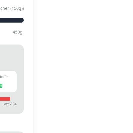
cher (150g)
)
450
g
toffe
g
Fett
28
%