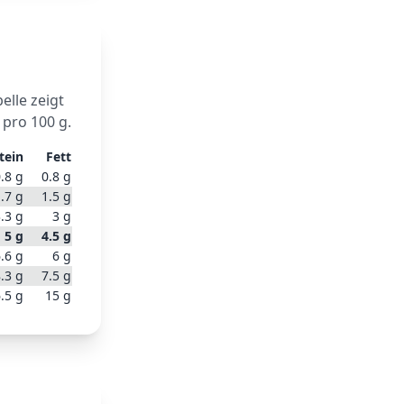
belle zeigt
 pro 100 g.
tein
Fett
.8
g
0.8
g
.7
g
1.5
g
.3
g
3
g
5
g
4.5
g
.6
g
6
g
.3
g
7.5
g
.5
g
15
g