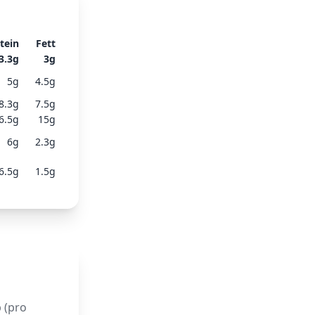
tein
Fett
3.3
g
3
g
5
g
4.5
g
8.3
g
7.5
g
6.5
g
15
g
6
g
2.3
g
6.5
g
1.5
g
 (pro