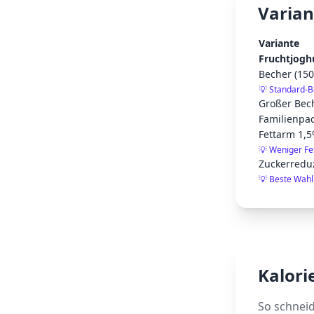
Varian
Variante
Fruchtjogh
Becher (150
💡
Standard-B
Großer Bech
Familienpa
Fettarm 1,5
💡
Weniger Fe
Zuckerreduz
💡
Beste Wah
Kalori
So schnei