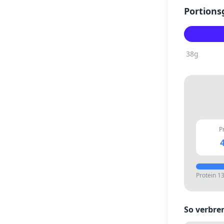
Portions
38
g
P
4
Protein
1
So verbre