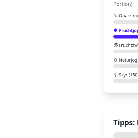
Portion):
🍶
Quark mi
🍓
Fruchtjo
🧒
Fruchtzw
🥛
Naturjog
🥄
Skyr (150
Tipps: