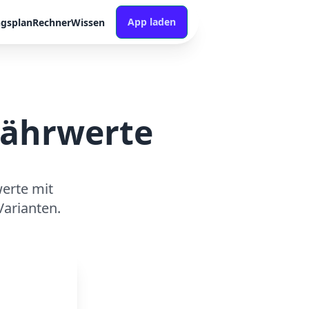
App laden
ngsplan
Rechner
Wissen
Nährwerte
erte mit
arianten.