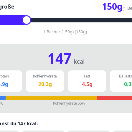
150
g
größe
(
1 Be
1 Becher (150g)
(
150
g)
147
kcal
rotein
Kohlenhydrate
Fett
Ballasts
.9
g
20.3
g
4.5
g
0.3
3
%
Kohlenhydrate
55
%
nnst du
147
kcal: