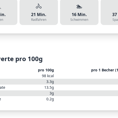

🚴
🏊
in.
21
Min.
16
Min.
37
en
Radfahren
Schwimmen
Spa
erte pro 100g
pro 100g
pro
1 Becher (
98
kcal
3.3
g
ate
13.5
g
3
g
e
0.2
g