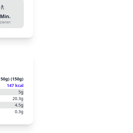
🚶
Min.
zieren
150g)
(
150
g)
147
kcal
5
g
20.3
g
4.5
g
0.3
g