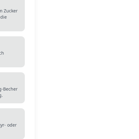
m Zucker
 die
ch
0g-Becher
g.
kyr- oder