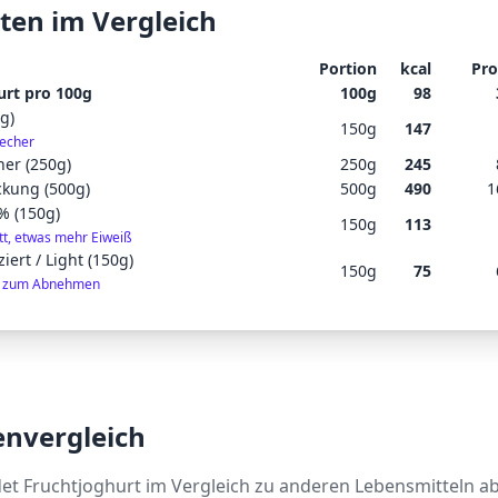
ten im Vergleich
Portion
kcal
Pro
urt pro 100g
100
g
98
g)
150
g
147
echer
er (250g)
250
g
245
ckung (500g)
500
g
490
1
% (150g)
150
g
113
tt, etwas mehr Eiweiß
iert / Light (150g)
150
g
75
l zum Abnehmen
envergleich
det
Fruchtjoghurt
im Vergleich zu anderen Lebensmitteln ab