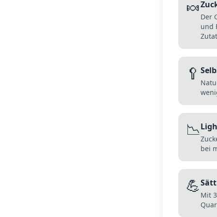
🍬
Zuck
Der 
und F
Zutat
🥄
Selb
Natu
wenig
📉
Lig
Zuck
bei 
💪
Sät
Mit 3
Quar