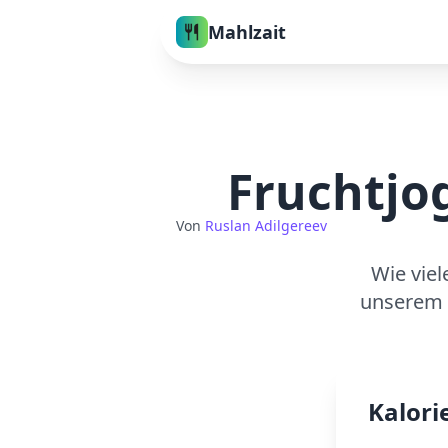
Mahlzait
Fruchtjo
Von
Ruslan Adilgereev
Wie viel
unserem 
Kalori