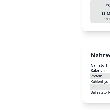

15
M
Jogg
Nährw
Nährstoff
Kalorien
Protein
Kohlenhydr
Fett
Ballaststoff