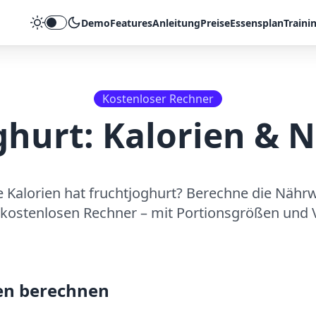
Demo
Features
Anleitung
Preise
Essensplan
Traini
Theme umschalten
Kostenloser Rechner
ghurt
: Kalorien & 
e Kalorien hat
fruchtjoghurt
? Berechne die Nährw
kostenlosen Rechner – mit Portionsgrößen und V
en berechnen