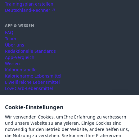
Trainingsplan erstellen
Deutschland-Rechner ↗
APP & WISSEN
FAQ
Team
Über uns
Redaktionelle Standards
App-Vergleich
Wissen
Kalorientabelle
Kalorienarme Lebensmittel
Eiweißreiche Lebensmittel
Low-Carb-Lebensmittel
RECHTLICHES
Cookie-Einstellungen
Nutzungsbedingungen
Wir verwenden Cookies, um Ihre Erfahrung zu verbessern
Datenschutz
und unsere Website zu analysieren. Einige Cookies sind
Impressum
notwendig für den Betrieb der Website, andere helfen uns,
AGB
die Nutzung zu verstehen. Sie können Ihre Präferenzen
Cookies