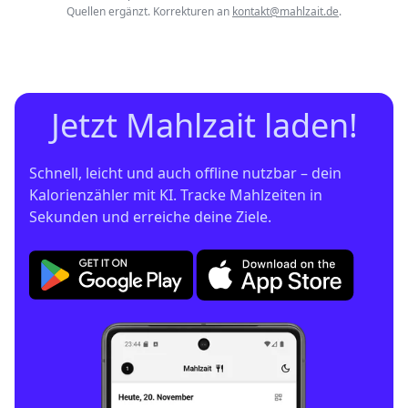
Quellen ergänzt. Korrekturen an
kontakt@mahlzait.de
.
Jetzt Mahlzait laden!
Schnell, leicht und auch offline nutzbar – dein 
Kalorienzähler mit KI. Tracke Mahlzeiten in 
Sekunden und erreiche deine Ziele.