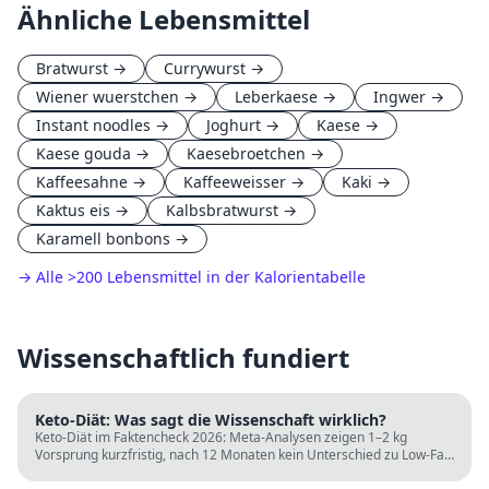
Ähnliche Lebensmittel
Bratwurst
→
Currywurst
→
Wiener wuerstchen
→
Leberkaese
→
Ingwer
→
Instant noodles
→
Joghurt
→
Kaese
→
Kaese gouda
→
Kaesebroetchen
→
Kaffeesahne
→
Kaffeeweisser
→
Kaki
→
Kaktus eis
→
Kalbsbratwurst
→
Karamell bonbons
→
→ Alle
>
200 Lebensmittel in der Kalorientabelle
Wissenschaftlich fundiert
Keto-Diät: Was sagt die Wissenschaft wirklich?
Keto-Diät im Faktencheck 2026: Meta-Analysen zeigen 1–2 kg
Vorsprung kurzfristig, nach 12 Monaten kein Unterschied zu Low-Fat.
LDL steigt bei klassischer Keto. Für wen sie passt und für wen nicht.