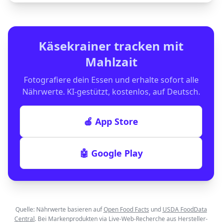
Käsekrainer
tracken mit
Mahlzait
Fotografiere dein Essen und erhalte sofort alle
Nährwerte. KI-gestützt, kostenlos, auf Deutsch.
🍎 App Store
🤖 Google Play
Quelle: Nährwerte basieren auf
Open Food Facts
und
USDA FoodData
Central
. Bei Markenprodukten via Live-Web-Recherche aus Hersteller-