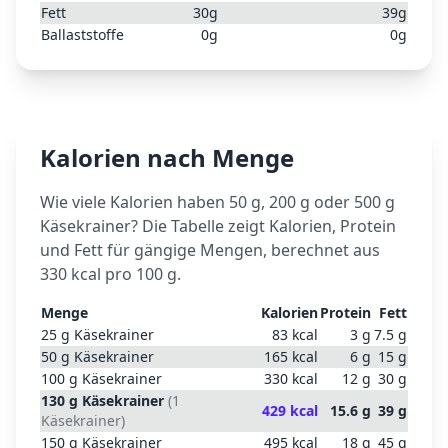
Fett
30
g
39
g
Ballaststoffe
0
g
0
g
Kalorien nach Menge
Wie viele Kalorien haben 50 g, 200 g oder 500 g
Käsekrainer
? Die Tabelle zeigt Kalorien, Protein
und Fett für gängige Mengen, berechnet aus
330
kcal pro 100 g.
Menge
Kalorien
Protein
Fett
25
g
Käsekrainer
83
kcal
3
g
7.5
g
50
g
Käsekrainer
165
kcal
6
g
15
g
100
g
Käsekrainer
330
kcal
12
g
30
g
130
g
Käsekrainer
(
1
429
kcal
15.6
g
39
g
Käsekrainer
)
150
g
Käsekrainer
495
kcal
18
g
45
g