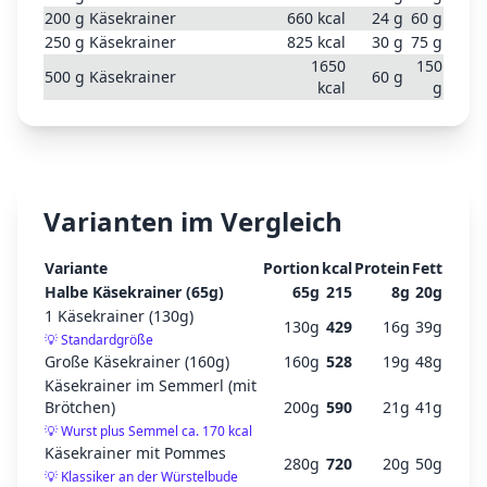
200
g
Käsekrainer
660
kcal
24
g
60
g
250
g
Käsekrainer
825
kcal
30
g
75
g
1650
150
500
g
Käsekrainer
60
g
kcal
g
Varianten im Vergleich
Variante
Portion
kcal
Protein
Fett
Halbe Käsekrainer (65g)
65
g
215
8
g
20
g
1 Käsekrainer (130g)
130
g
429
16
g
39
g
💡
Standardgröße
Große Käsekrainer (160g)
160
g
528
19
g
48
g
Käsekrainer im Semmerl (mit
Brötchen)
200
g
590
21
g
41
g
💡
Wurst plus Semmel ca. 170 kcal
Käsekrainer mit Pommes
280
g
720
20
g
50
g
💡
Klassiker an der Würstelbude