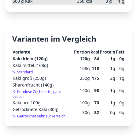
500
g
Kaki
350
kcal
3
g
1
g
Varianten im Vergleich
Variante
Portion
kcal
Protein
Fett
Kaki klein (120g)
120
g
84
1
g
0
g
Kaki mittel (168g)
168
g
118
1
g
0
g
💡
Standard
Kaki groß (250g)
250
g
175
2
g
1
g
Sharonfrucht (140g)
140
g
98
1
g
0
g
💡
Kernlose Zuchtsorte, ganz
essbar
Kaki pro 100g
100
g
70
1
g
0
g
Getrocknete Kaki (30g)
30
g
82
0
g
0
g
💡
Getrocknet sehr zuckerreich