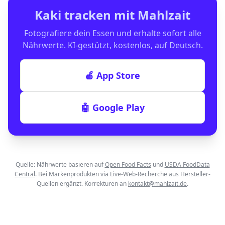
Kaki
tracken mit Mahlzait
Fotografiere dein Essen und erhalte sofort alle
Nährwerte. KI-gestützt, kostenlos, auf Deutsch.
🍎 App Store
🤖 Google Play
Quelle: Nährwerte basieren auf
Open Food Facts
und
USDA FoodData
Central
. Bei Markenprodukten via Live-Web-Recherche aus Hersteller-
Quellen ergänzt. Korrekturen an
kontakt@mahlzait.de
.