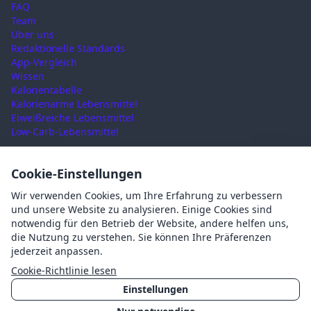
FAQ
Team
Über uns
Redaktionelle Standards
App-Vergleich
Wissen
Kalorientabelle
Kalorienarme Lebensmittel
Eiweißreiche Lebensmittel
Low-Carb-Lebensmittel
RECHTLICHES
Cookie-Einstellungen
Nutzungsbedingungen
Wir verwenden Cookies, um Ihre Erfahrung zu verbessern
Datenschutz
und unsere Website zu analysieren. Einige Cookies sind
Impressum
notwendig für den Betrieb der Website, andere helfen uns,
AGB
die Nutzung zu verstehen. Sie können Ihre Präferenzen
Cookies
jederzeit anpassen.
Cookie-Einstellungen
Cookie-Richtlinie lesen
Einstellungen