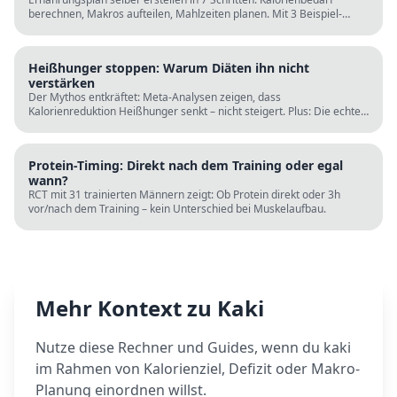
berechnen, Makros aufteilen, Mahlzeiten planen. Mit 3 Beispiel-
Tagesplänen, Einkaufslisten und kostenlosen Rechnern.
Heißhunger stoppen: Warum Diäten ihn nicht
verstärken
Der Mythos entkräftet: Meta-Analysen zeigen, dass
Kalorienreduktion Heißhunger senkt – nicht steigert. Plus: Die echten
Ursachen (Schlaf, Protein, Blutzucker) und was wirklich hilft.
Protein-Timing: Direkt nach dem Training oder egal
wann?
RCT mit 31 trainierten Männern zeigt: Ob Protein direkt oder 3h
vor/nach dem Training – kein Unterschied bei Muskelaufbau.
Mehr Kontext zu
Kaki
Nutze diese Rechner und Guides, wenn du
kaki
im Rahmen von Kalorienziel, Defizit oder Makro-
Planung einordnen willst.