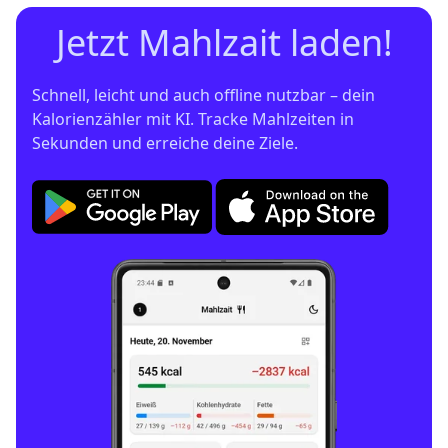
Jetzt Mahlzait laden!
Schnell, leicht und auch offline nutzbar – dein 
Kalorienzähler mit KI. Tracke Mahlzeiten in 
Sekunden und erreiche deine Ziele.