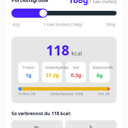
Portionsgröße
(
1 Kaki (mittel)
)
42
g
1 Kaki (mittel)
(
168
g)
504
g
118
kcal
Protein
Kohlenhydrate
Fett
Ballaststoffe
1
g
31.2
g
0.3
g
6
g
Protein
3
%
Kohlenhydrate
106
%
Fett
2
%
So verbrennst du
118
kcal: