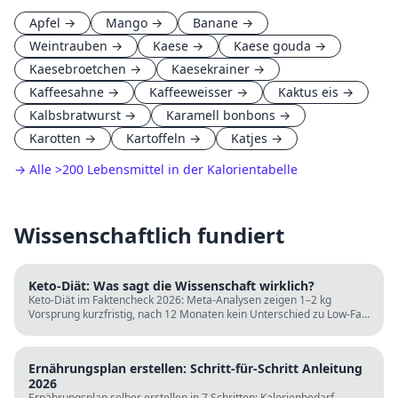
Apfel
→
Mango
→
Banane
→
Weintrauben
→
Kaese
→
Kaese gouda
→
Kaesebroetchen
→
Kaesekrainer
→
Kaffeesahne
→
Kaffeeweisser
→
Kaktus eis
→
Kalbsbratwurst
→
Karamell bonbons
→
Karotten
→
Kartoffeln
→
Katjes
→
→ Alle
>
200 Lebensmittel in der Kalorientabelle
Wissenschaftlich fundiert
Keto-Diät: Was sagt die Wissenschaft wirklich?
Keto-Diät im Faktencheck 2026: Meta-Analysen zeigen 1–2 kg
Vorsprung kurzfristig, nach 12 Monaten kein Unterschied zu Low-Fat.
LDL steigt bei klassischer Keto. Für wen sie passt und für wen nicht.
Ernährungsplan erstellen: Schritt-für-Schritt Anleitung
2026
Ernährungsplan selber erstellen in 7 Schritten: Kalorienbedarf