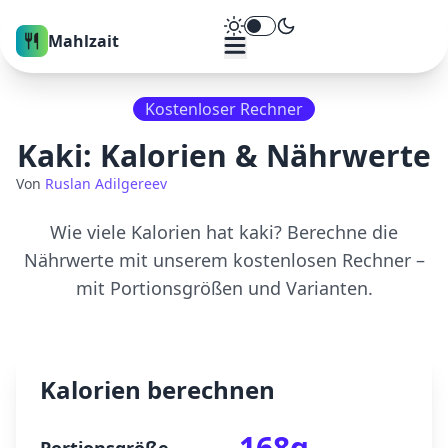
Theme umschalten
Mahlzait
Kostenloser Rechner
Kaki
: Kalorien & Nährwerte
Von
Ruslan Adilgereev
Wie viele Kalorien hat
kaki
? Berechne die
Nährwerte mit unserem kostenlosen Rechner –
mit Portionsgrößen und Varianten.
Kalorien berechnen
168
g