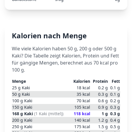
Kalorien nach Menge
Wie viele Kalorien haben 50 g, 200 g oder 500 g
Kaki
? Die Tabelle zeigt Kalorien, Protein und Fett
für gängige Mengen, berechnet aus
70
kcal pro
100 g.
Menge
Kalorien
Protein
Fett
25
g
Kaki
18
kcal
0.2
g
0.1
g
50
g
Kaki
35
kcal
0.3
g
0.1
g
100
g
Kaki
70
kcal
0.6
g
0.2
g
150
g
Kaki
105
kcal
0.9
g
0.3
g
168
g
Kaki
(
1 Kaki (mittel)
)
118
kcal
1
g
0.3
g
200
g
Kaki
140
kcal
1.2
g
0.4
g
250
g
Kaki
175
kcal
1.5
g
0.5
g