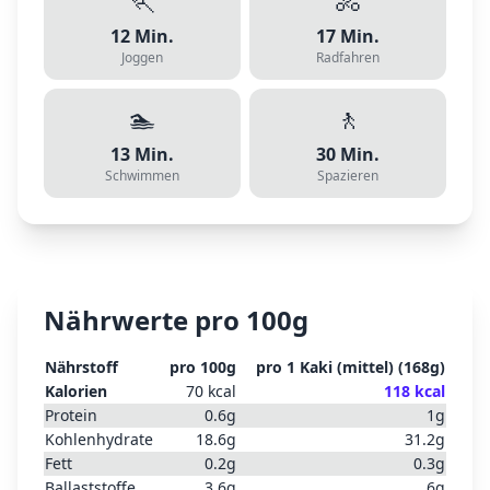
🏃
🚴
12
Min.
17
Min.
Joggen
Radfahren
🏊
🚶
13
Min.
30
Min.
Schwimmen
Spazieren
Nährwerte pro 100g
Nährstoff
pro 100g
pro
1 Kaki (mittel)
(
168
g)
Kalorien
70
kcal
118
kcal
Protein
0.6
g
1
g
Kohlenhydrate
18.6
g
31.2
g
Fett
0.2
g
0.3
g
Ballaststoffe
3.6
g
6
g