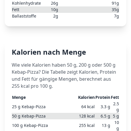
Kohlenhydrate
26
g
91
g
Fett
10
g
35
g
Ballaststoffe
2
g
7
g
Kalorien nach Menge
Wie viele Kalorien haben 50 g, 200 g oder 500 g
Kebap-Pizza
? Die Tabelle zeigt Kalorien, Protein
und Fett für gängige Mengen, berechnet aus
255
kcal pro 100 g.
Menge
Kalorien
Protein
Fett
2.5
25
g
Kebap-Pizza
64
kcal
3.3
g
g
50
g
Kebap-Pizza
128
kcal
6.5
g
5
g
10
100
g
Kebap-Pizza
255
kcal
13
g
g