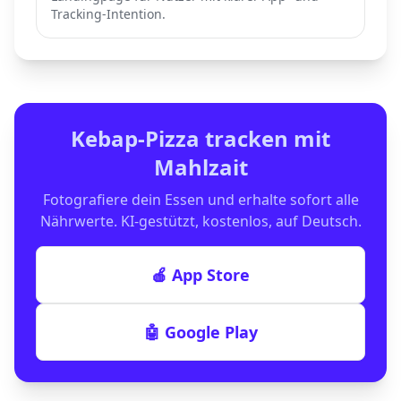
Tracking-Intention.
Kebap-Pizza
tracken mit
Mahlzait
Fotografiere dein Essen und erhalte sofort alle
Nährwerte. KI-gestützt, kostenlos, auf Deutsch.
🍎 App Store
🤖 Google Play