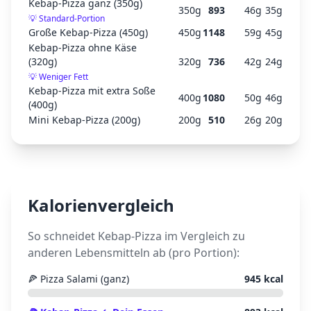
Kebap-Pizza ganz (350g)
350
g
893
46
g
35
g
💡
Standard-Portion
Große Kebap-Pizza (450g)
450
g
1148
59
g
45
g
Kebap-Pizza ohne Käse
(320g)
320
g
736
42
g
24
g
💡
Weniger Fett
Kebap-Pizza mit extra Soße
400
g
1080
50
g
46
g
(400g)
Mini Kebap-Pizza (200g)
200
g
510
26
g
20
g
Kalorienvergleich
So schneidet
Kebap-Pizza
im Vergleich zu
anderen Lebensmitteln ab (pro Portion):
🍕
Pizza Salami (ganz)
945
kcal