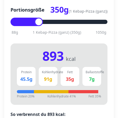
350
g
Portionsgröße
(
1 Kebap-Pizza (ganz)
)
88
g
1 Kebap-Pizza (ganz)
(
350
g)
1050
g
893
kcal
Protein
Kohlenhydrate
Fett
Ballaststoffe
45.5
g
91
g
35
g
7
g
Protein
20
%
Kohlenhydrate
41
%
Fett
35
%
So verbrennst du
893
kcal: