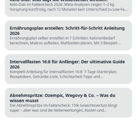
Keto-Diät im Faktencheck 2026: Meta-Analysen zeigen 1–2 kg
Vorsprung kurzfristig, nach 12 Monaten kein Unterschied zu Low-Fat.
LDL steigt bei klassischer Keto. Für wen sie passt und für wen nicht.
Ernährungsplan erstellen: Schritt-für-Schritt Anleitung
2026
Ernährungsplan selber erstellen in 7 Schritten: Kalorienbedarf
berechnen, Makros aufteilen, Mahlzeiten planen. Mit 3 Beispiel-
Tagesplänen, Einkaufslisten und kostenlosen Rechnern.
Intervallfasten 16:8 für Anfänger: Der ultimative Guide
2026
Komplett-Anleitung für Intervallfasten 16:8: 7-Tage-Starterplan,
Rezeptideen, Getränke-Liste, Schichtarbeit-Tipps und
wissenschaftliche Fakten. Perfekt zur Fastenzeit ab 5. März.
Abnehmspritze: Ozempic, Wegovy & Co. – Was du
wissen musst
Die Abnehmspritze im Faktencheck: 15% Gewichtsverlust klingt
super – aber was sind die Nebenwirkungen, Kosten und
Langzeitrisiken? Wissenschaft vs. TikTok-Hype.