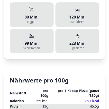
🏃
🚴
89
Min.
128
Min.
Joggen
Radfahren
🏊
🚶
99
Min.
223
Min.
Schwimmen
Spazieren
Nährwerte pro 100g
pro
pro
1 Kebap-Pizza (ganz)
Nährstoff
100g
(
350
g)
Kalorien
255
kcal
893
kcal
Protein
13
g
45.5
g