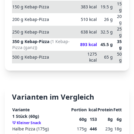
15
150
g
Kebap-Pizza
383
kcal
19.5
g
g
20
200
g
Kebap-Pizza
510
kcal
26
g
g
25
250
g
Kebap-Pizza
638
kcal
32.5
g
g
350
g
Kebap-Pizza
(
1 Kebap-
35
893
kcal
45.5
g
Pizza (ganz)
)
g
1275
50
500
g
Kebap-Pizza
65
g
kcal
g
Varianten im Vergleich
Variante
Portion
kcal
Protein
Fett
1 Stück (60g)
60
g
153
8
g
6
g
💡
Kleiner Snack
Halbe Pizza (175g)
175
g
446
23
g
18
g