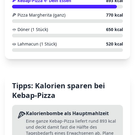
🍕
Kebap-Pizza
← Dein Essen
893
kcal
🍕
Pizza Margherita (ganz)
770
kcal
🥙
Döner (1 Stück)
650
kcal
🫓
Lahmacun (1 Stück)
520
kcal
Tipps: Kalorien sparen bei
Kebap-Pizza
🍕
Kalorienbombe als Hauptmahlzeit
Eine ganze Kebap-Pizza liefert rund 893 kcal
und deckt damit fast die Hälfte des
Tagesbedarfs eines Erwachsenen ab. Plane