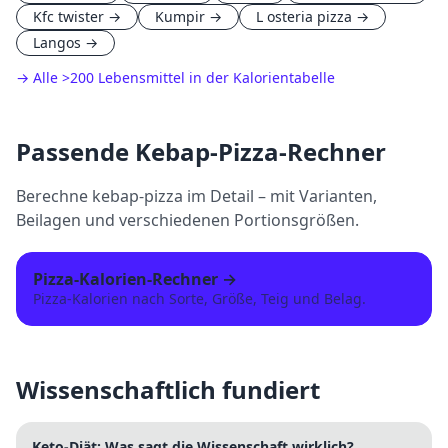
Kfc twister
→
Kumpir
→
L osteria pizza
→
Langos
→
→ Alle
>
200 Lebensmittel in der Kalorientabelle
Passende
Kebap-Pizza
-Rechner
Berechne
kebap-pizza
im Detail – mit Varianten,
Beilagen und verschiedenen Portionsgrößen.
Pizza-Kalorien-Rechner
→
Pizza-Kalorien nach Sorte, Größe, Teig und Belag.
Wissenschaftlich fundiert
Keto-Diät: Was sagt die Wissenschaft wirklich?