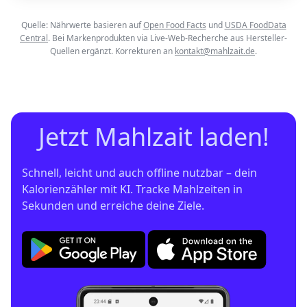
Quelle: Nährwerte basieren auf
Open Food Facts
und
USDA FoodData
Central
. Bei Markenprodukten via Live-Web-Recherche aus Hersteller-
Quellen ergänzt. Korrekturen an
kontakt@mahlzait.de
.
Jetzt Mahlzait laden!
Schnell, leicht und auch offline nutzbar – dein 
Kalorienzähler mit KI. Tracke Mahlzeiten in 
Sekunden und erreiche deine Ziele.