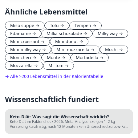
Ähnliche Lebensmittel
Miso suppe
→
Tofu
→
Tempeh
→
Edamame
→
Milka schokolade
→
Milky way
→
Mini croissant
→
Mini donut
→
Mini milky way
→
Mini mozzarella
→
Mochi
→
Mon cheri
→
Monte
→
Mortadella
→
Mozzarella
→
Mr tom
→
→ Alle
>
200 Lebensmittel in der Kalorientabelle
Wissenschaftlich fundiert
Keto-Diät: Was sagt die Wissenschaft wirklich?
Keto-Diät im Faktencheck 2026: Meta-Analysen zeigen 1–2 kg
Vorsprung kurzfristig, nach 12 Monaten kein Unterschied zu Low-Fat.
LDL steigt bei klassischer Keto. Für wen sie passt und für wen nicht.