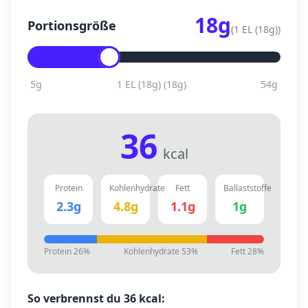
18
g
Portionsgröße
(
1 EL (18g)
)
5
g
1 EL (18g)
(
18
g)
54
g
36
kcal
Protein
Kohlenhydrate
Fett
Ballaststoffe
2.3
g
4.8
g
1.1
g
1
g
Protein
26
%
Kohlenhydrate
53
%
Fett
28
%
So verbrennst du
36
kcal: