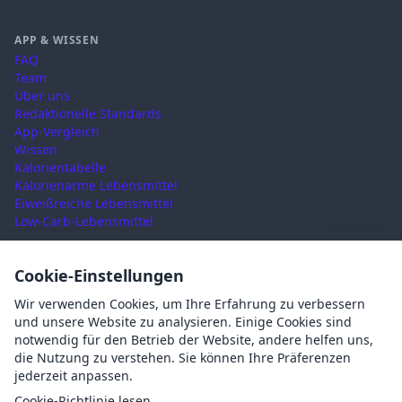
APP & WISSEN
FAQ
Team
Über uns
Redaktionelle Standards
App-Vergleich
Wissen
Kalorientabelle
Kalorienarme Lebensmittel
Eiweißreiche Lebensmittel
Low-Carb-Lebensmittel
RECHTLICHES
Cookie-Einstellungen
Nutzungsbedingungen
Wir verwenden Cookies, um Ihre Erfahrung zu verbessern
Datenschutz
und unsere Website zu analysieren. Einige Cookies sind
Impressum
notwendig für den Betrieb der Website, andere helfen uns,
AGB
die Nutzung zu verstehen. Sie können Ihre Präferenzen
Cookies
jederzeit anpassen.
Cookie-Einstellungen
Cookie-Richtlinie lesen