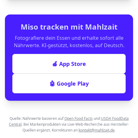
Miso
tracken mit Mahlzait
Fotografiere dein Essen und erhalte sofort alle
Nährwerte. KI-gestützt, kostenlos, auf Deutsch.
🍎 App Store
🤖 Google Play
Quelle: Nährwerte basieren auf
Open Food Facts
und
USDA FoodData
Central
. Bei Markenprodukten via Live-Web-Recherche aus Hersteller-
Quellen ergänzt. Korrekturen an
kontakt@mahlzait.de
.