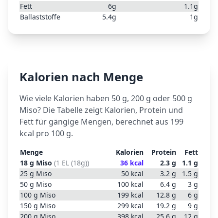
Fett
6
g
1.1
g
Ballaststoffe
5.4
g
1
g
Kalorien nach Menge
Wie viele Kalorien haben 50 g, 200 g oder 500 g
Miso
? Die Tabelle zeigt Kalorien, Protein und
Fett für gängige Mengen, berechnet aus
199
kcal pro 100 g.
Menge
Kalorien
Protein
Fett
18
g
Miso
(
1 EL (18g)
)
36
kcal
2.3
g
1.1
g
25
g
Miso
50
kcal
3.2
g
1.5
g
50
g
Miso
100
kcal
6.4
g
3
g
100
g
Miso
199
kcal
12.8
g
6
g
150
g
Miso
299
kcal
19.2
g
9
g
200
g
Miso
398
kcal
25.6
g
12
g