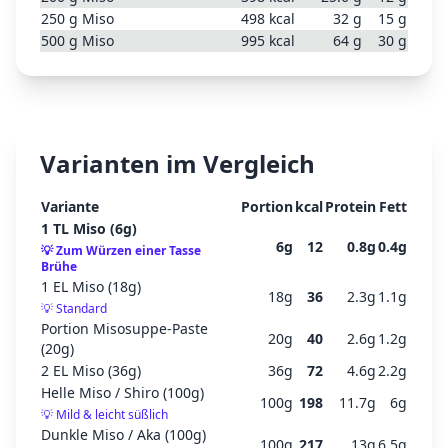
250
g
Miso
498
kcal
32
g
15
g
500
g
Miso
995
kcal
64
g
30
g
Varianten im Vergleich
Variante
Portion
kcal
Protein
Fett
1 TL Miso (6g)
6
g
12
0.8
g
0.4
g
💡
Zum Würzen einer Tasse
Brühe
1 EL Miso (18g)
18
g
36
2.3
g
1.1
g
💡
Standard
Portion Misosuppe-Paste
20
g
40
2.6
g
1.2
g
(20g)
2 EL Miso (36g)
36
g
72
4.6
g
2.2
g
Helle Miso / Shiro (100g)
100
g
198
11.7
g
6
g
💡
Mild & leicht süßlich
Dunkle Miso / Aka (100g)
100
g
217
13
g
6.5
g