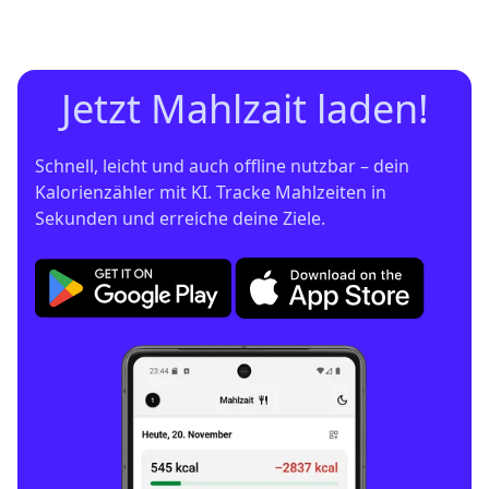
Jetzt Mahlzait laden!
Schnell, leicht und auch offline nutzbar – dein 
Kalorienzähler mit KI. Tracke Mahlzeiten in 
Sekunden und erreiche deine Ziele.