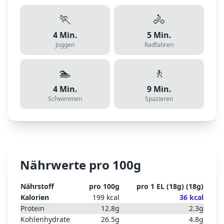
🏃
🚴
4
Min.
5
Min.
Joggen
Radfahren
🏊
🚶
4
Min.
9
Min.
Schwimmen
Spazieren
Nährwerte pro 100g
Nährstoff
pro 100g
pro
1 EL (18g)
(
18
g)
Kalorien
199
kcal
36
kcal
Protein
12.8
g
2.3
g
Kohlenhydrate
26.5
g
4.8
g