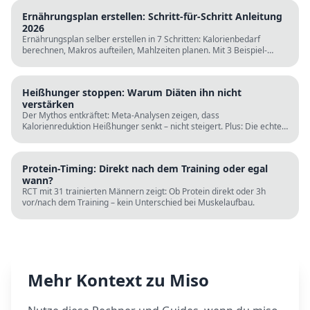
Ernährungsplan erstellen: Schritt-für-Schritt Anleitung
2026
Ernährungsplan selber erstellen in 7 Schritten: Kalorienbedarf
berechnen, Makros aufteilen, Mahlzeiten planen. Mit 3 Beispiel-
Tagesplänen, Einkaufslisten und kostenlosen Rechnern.
Heißhunger stoppen: Warum Diäten ihn nicht
verstärken
Der Mythos entkräftet: Meta-Analysen zeigen, dass
Kalorienreduktion Heißhunger senkt – nicht steigert. Plus: Die echten
Ursachen (Schlaf, Protein, Blutzucker) und was wirklich hilft.
Protein-Timing: Direkt nach dem Training oder egal
wann?
RCT mit 31 trainierten Männern zeigt: Ob Protein direkt oder 3h
vor/nach dem Training – kein Unterschied bei Muskelaufbau.
Mehr Kontext zu
Miso