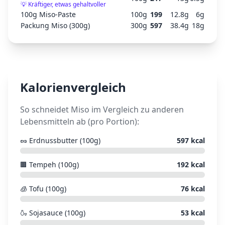
💡
Kräftiger, etwas gehaltvoller
100g Miso-Paste
100
g
199
12.8
g
6
g
Packung Miso (300g)
300
g
597
38.4
g
18
g
Kalorienvergleich
So schneidet
Miso
im Vergleich zu anderen
Lebensmitteln ab (pro Portion):
🥜
Erdnussbutter (100g)
597
kcal
🟫
Tempeh (100g)
192
kcal
🧊
Tofu (100g)
76
kcal
🍶
Sojasauce (100g)
53
kcal