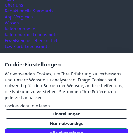
Über uns
Redaktionelle Standards
App-Vergleich
Wissen
Kalorientabelle
Kalorienarme Lebensmittel
Eiweißreiche Lebensmittel
Low-Carb-Lebensmittel
RECHTLICHES
Cookie-Einstellungen
Nutzungsbedingungen
Wir verwenden Cookies, um Ihre Erfahrung zu verbessern
Datenschutz
und unsere Website zu analysieren. Einige Cookies sind
Impressum
notwendig für den Betrieb der Website, andere helfen uns,
AGB
die Nutzung zu verstehen. Sie können Ihre Präferenzen
Cookies
jederzeit anpassen.
Cookie-Einstellungen
Cookie-Richtlinie lesen
Einstellungen
Nur notwendige
©
2026
Mahlzait · Made with ❤️ in Germany
Alle akzeptieren