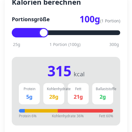
Kalorien berechnen
100
g
Portionsgröße
(
1 Portion
)
25
g
1 Portion
(
100
g)
300
g
315
kcal
Protein
Kohlenhydrate
Fett
Ballaststoffe
5
g
28
g
21
g
2
g
Protein
6
%
Kohlenhydrate
36
%
Fett
60
%