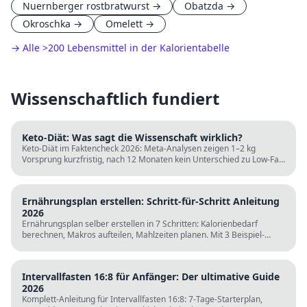
Nuernberger rostbratwurst
→
Obatzda
→
Okroschka
→
Omelett
→
→ Alle
>
200 Lebensmittel in der Kalorientabelle
Wissenschaftlich fundiert
Keto-Diät: Was sagt die Wissenschaft wirklich?
Keto-Diät im Faktencheck 2026: Meta-Analysen zeigen 1–2 kg
Vorsprung kurzfristig, nach 12 Monaten kein Unterschied zu Low-Fat.
LDL steigt bei klassischer Keto. Für wen sie passt und für wen nicht.
Ernährungsplan erstellen: Schritt-für-Schritt Anleitung
2026
Ernährungsplan selber erstellen in 7 Schritten: Kalorienbedarf
berechnen, Makros aufteilen, Mahlzeiten planen. Mit 3 Beispiel-
Tagesplänen, Einkaufslisten und kostenlosen Rechnern.
Intervallfasten 16:8 für Anfänger: Der ultimative Guide
2026
Komplett-Anleitung für Intervallfasten 16:8: 7-Tage-Starterplan,