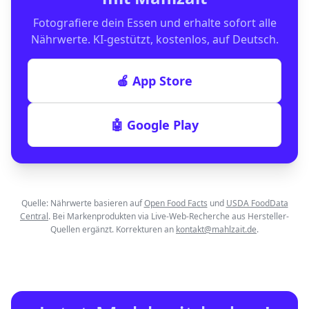
Fotografiere dein Essen und erhalte sofort alle
Nährwerte. KI-gestützt, kostenlos, auf Deutsch.
🍎 App Store
🤖 Google Play
Quelle: Nährwerte basieren auf
Open Food Facts
und
USDA FoodData
Central
. Bei Markenprodukten via Live-Web-Recherche aus Hersteller-
Quellen ergänzt. Korrekturen an
kontakt@mahlzait.de
.