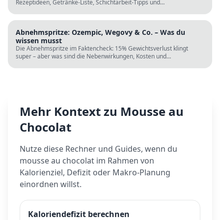
Rezeptideen, Getränke-Liste, Schichtarbeit-Tipps und
wissenschaftliche Fakten. Perfekt zur Fastenzeit ab 5. März.
Abnehmspritze: Ozempic, Wegovy & Co. – Was du
wissen musst
Die Abnehmspritze im Faktencheck: 15% Gewichtsverlust klingt
super – aber was sind die Nebenwirkungen, Kosten und
Langzeitrisiken? Wissenschaft vs. TikTok-Hype.
Mehr Kontext zu
Mousse au
Chocolat
Nutze diese Rechner und Guides, wenn du
mousse au chocolat
im Rahmen von
Kalorienziel, Defizit oder Makro-Planung
einordnen willst.
Kaloriendefizit berechnen