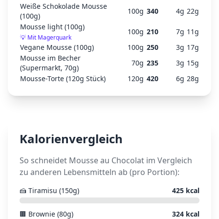
Weiße Schokolade Mousse
100
g
340
4
g
22
g
(100g)
Mousse light (100g)
100
g
210
7
g
11
g
💡
Mit Magerquark
Vegane Mousse (100g)
100
g
250
3
g
17
g
Mousse im Becher
70
g
235
3
g
15
g
(Supermarkt, 70g)
Mousse-Torte (120g Stück)
120
g
420
6
g
28
g
Kalorienvergleich
So schneidet
Mousse au Chocolat
im Vergleich
zu anderen Lebensmitteln ab (pro Portion):
🍰
Tiramisu (150g)
425
kcal
🟫
Brownie (80g)
324
kcal