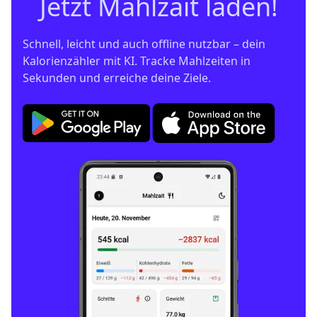
Jetzt Mahlzait laden!
Schnell, leicht und auch offline nutzbar – dein 
Kalorienzähler mit KI. Tracke Mahlzeiten in 
Sekunden und erreiche deine Ziele.