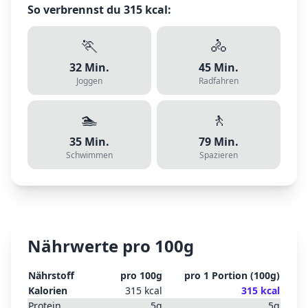
So verbrennst du
315
kcal:
🏃
🚴
32
Min.
45
Min.
Joggen
Radfahren
🏊
🚶
35
Min.
79
Min.
Schwimmen
Spazieren
Nährwerte pro 100g
Nährstoff
pro 100g
pro
1 Portion
(
100
g)
Kalorien
315
kcal
315
kcal
Protein
5
g
5
g