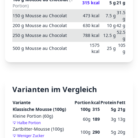
315
kcal
5
g
21
g
Portion
)
31.5
150
g
Mousse au Chocolat
473
kcal
7.5
g
g
200
g
Mousse au Chocolat
630
kcal
10
g
42
g
52.5
250
g
Mousse au Chocolat
788
kcal
12.5
g
g
1575
105
500
g
Mousse au Chocolat
25
g
kcal
g
Varianten im Vergleich
Variante
Portion
kcal
Protein
Fett
Klassische Mousse (100g)
100
g
315
5
g
21
g
Kleine Portion (60g)
60
g
189
3
g
13
g
💡
Halbe Portion
Zartbitter-Mousse (100g)
100
g
290
5
g
20
g
💡
Weniger Zucker