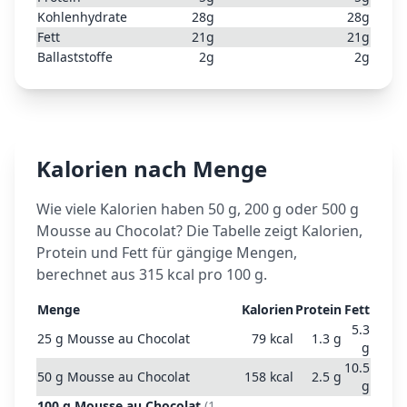
Kohlenhydrate
28
g
28
g
Fett
21
g
21
g
Ballaststoffe
2
g
2
g
Kalorien nach Menge
Wie viele Kalorien haben 50 g, 200 g oder 500 g
Mousse au Chocolat
? Die Tabelle zeigt Kalorien,
Protein und Fett für gängige Mengen,
berechnet aus
315
kcal pro 100 g.
Menge
Kalorien
Protein
Fett
5.3
25
g
Mousse au Chocolat
79
kcal
1.3
g
g
10.5
50
g
Mousse au Chocolat
158
kcal
2.5
g
g
100
g
Mousse au Chocolat
(
1