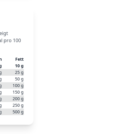
eigt
l pro 100
n
Fett
g
10
g
g
25
g
g
50
g
g
100
g
g
150
g
g
200
g
g
250
g
g
500
g