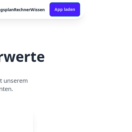
App laden
ngsplan
Rechner
Wissen
hrwerte
it unserem
nten.