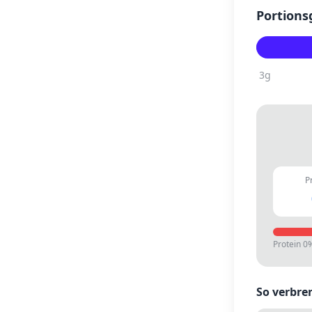
Portions
3
g
P
Protein
0
So verbre