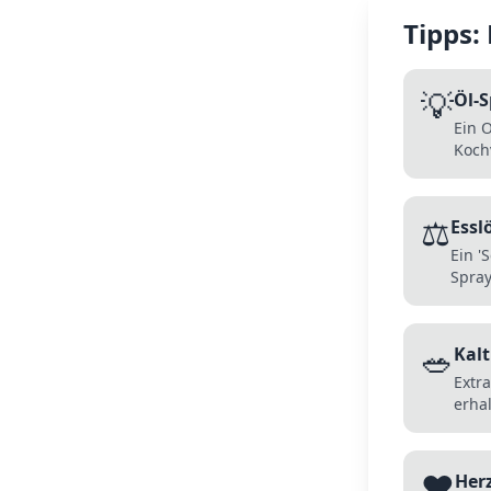
Tipps:
💡
Öl-
Ein O
Koch
⚖️
Essl
Ein '
Spray
🥗
Kalt
Extr
erhal
❤️
Her