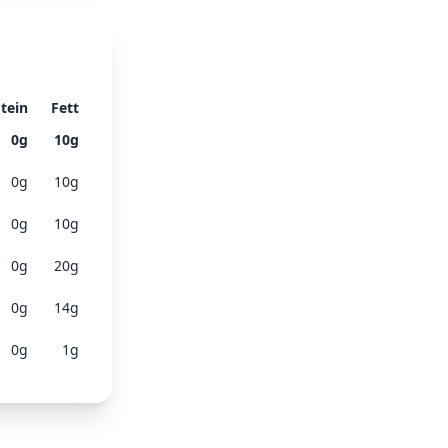
tein
Fett
0
g
10
g
0
g
10
g
0
g
10
g
0
g
20
g
0
g
14
g
0
g
1
g