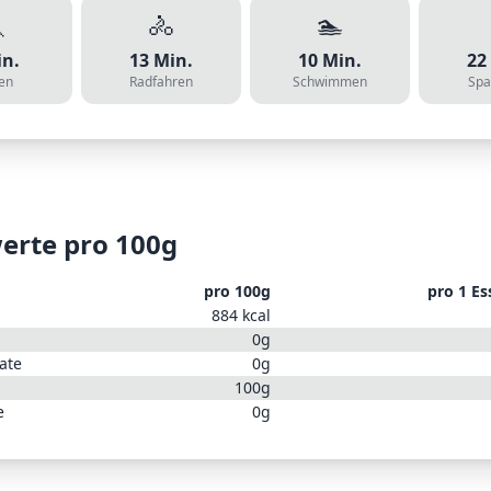

🚴
🏊
n.
13
Min.
10
Min.
22
en
Radfahren
Schwimmen
Spa
erte pro 100g
pro 100g
pro
1 Es
884
kcal
0
g
ate
0
g
100
g
e
0
g