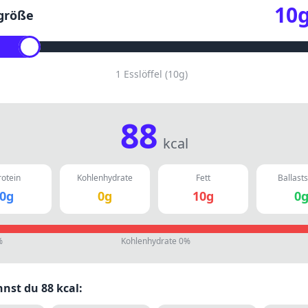
10
größe
1 Esslöffel
(
10
g)
88
kcal
rotein
Kohlenhydrate
Fett
Ballasts
0
g
0
g
10
g
0
%
Kohlenhydrate
0
%
nnst du
88
kcal: