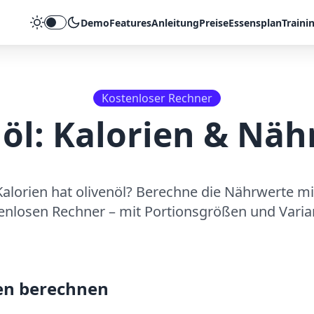
Demo
Features
Anleitung
Preise
Essensplan
Traini
Theme umschalten
Kostenloser Rechner
öl
: Kalorien & Nä
Kalorien hat
olivenöl
? Berechne die Nährwerte m
enlosen Rechner – mit Portionsgrößen und Varia
en berechnen