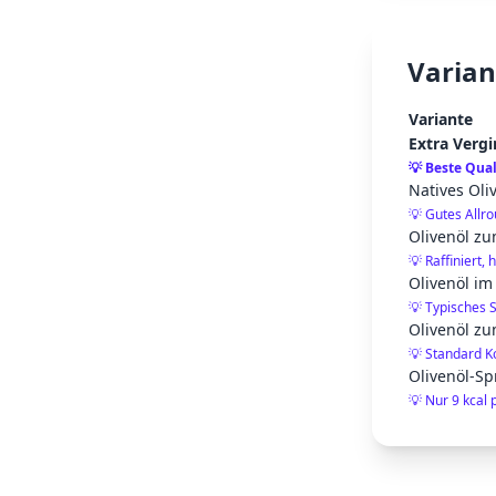
Varian
Variante
Extra Vergi
💡
Beste Qual
Natives Oliv
💡
Gutes Allr
Olivenöl zu
💡
Raffiniert,
Olivenöl im 
💡
Typisches 
Olivenöl z
💡
Standard K
Olivenöl-Sp
💡
Nur 9 kcal 