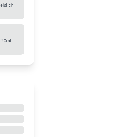
eislich
5-20ml