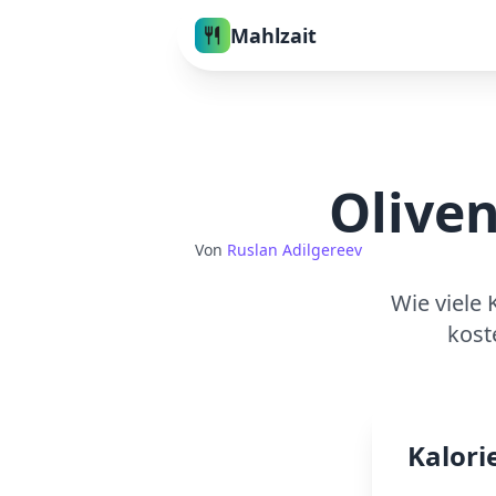
Mahlzait
Oliven
Von
Ruslan Adilgereev
Wie viele 
kost
Kalori