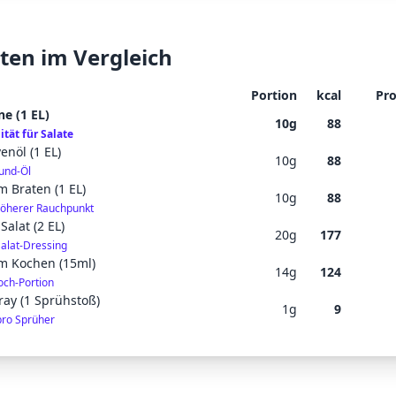
ten im Vergleich
Portion
kcal
Pro
ne (1 EL)
10
g
88
ität für Salate
enöl (1 EL)
10
g
88
ound-Öl
m Braten (1 EL)
10
g
88
 höherer Rauchpunkt
Salat (2 EL)
20
g
177
Salat-Dressing
um Kochen (15ml)
14
g
124
och-Portion
ray (1 Sprühstoß)
1
g
9
pro Sprüher