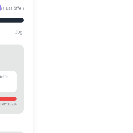
g
(
1 Esslöffel
)
30
g
toffe
g
Fett
102
%