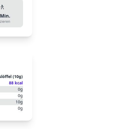
🚶
Min.
zieren
slöffel
(
10
g)
88
kcal
0
g
0
g
10
g
0
g