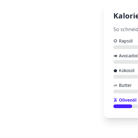
Kalori
So schnei
🌻
Rapsöl
🥑
Avocadoö
🥥
Kokosöl
🧈
Butter
🫒
Olivenöl