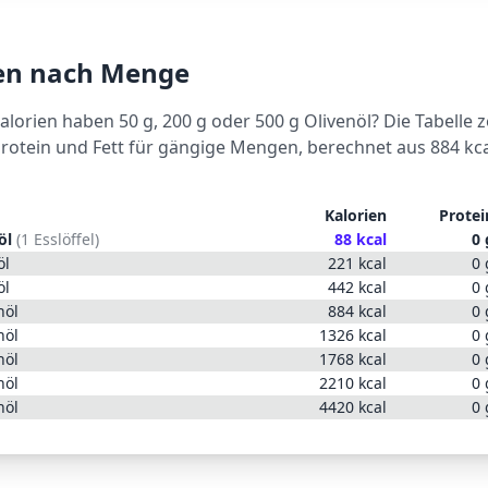
ien nach Menge
Kalorien haben 50 g, 200 g oder 500 g
Olivenöl
? Die Tabelle z
Protein und Fett für gängige Mengen, berechnet aus
884
kca
Kalorien
Protei
öl
(
1 Esslöffel
)
88
kcal
0
öl
221
kcal
0
öl
442
kcal
0
nöl
884
kcal
0
nöl
1326
kcal
0
nöl
1768
kcal
0
nöl
2210
kcal
0
nöl
4420
kcal
0